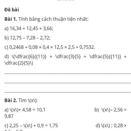
Đề bài
Bài 1
.
Tính bằng cách thuận tiện nhất:
a) 16,34 + 12,45 + 3,66;
b) 12,75 – 7,28 – 2,72;
c) 0,2468 + 0,08 × 0,4 × 12,5 × 2,5 + 0,7532.
d) \(\dfrac{6}{{11}} + \dfrac{3}{5} + \dfrac{5}{{11}} +
\dfrac{2}{5}\)
............................................................................................................
............................................................................................................
............................................................................................................
Bài 2
.
Tìm \(x\):
a) \(x\)+ 4,58 = 10,1 b) \(x\)– 2,56 =
9,87
c) 2,25 – \(x\) + 0,9 = 1,75 d) \(x\) : 0,28 ×