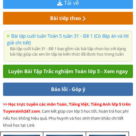
Tải về
Bài tiếp theo
Bài tập cuối tuần Toán 5 tuần 31 - Đề 1 (Có đáp án và lời
giải chi tiết)
Bài tập cuối tuần 31 - Đề 1 bao gồm các bài tập chọn lọc với dạng
bài tập giúp các em ôn tập lại kiến thức đã được học trong tuần
Luyện Bài Tập Trắc nghiệm Toán lớp 5 - Xem ngay
Báo lỗi - Góp ý
>> Học trực tuyến các môn Toán, Tiếng Việt, Tiếng Anh lớp 5 trên
Tuyensinh247.com
. Cam kết giúp con lớp 5 học tốt, hoàn trả học phí
nếu học không hiệu quả. Phụ huynh và học sinh tham khảo chi tiết
khoá học tại: Link