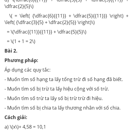
\dfrac{2}{5}\)
\( = \left( {\dfrac{6}{{11}} + \dfrac{5}{{11}}} \right) +
\left( {\dfrac{3}{5} + \dfrac{2}{5}} \right)\)
= \(\dfrac{{11}}{{11}} + \dfrac{5}{5}\)
= \(1 + 1 = 2\)
Bài 2
.
Phương pháp:
Áp dụng các quy tắc:
- Muốn tìm số hạng ta lấy tổng trừ đi số hạng đã biết.
- Muốn tìm số bị trừ ta lấy hiệu cộng với số trừ.
- Muốn tìm số trừ ta lấy số bị trừ trừ đi hiệu.
- Muốn tìm số bị chia ta lấy thương nhân với số chia.
Cách giải:
a) \(x\)+ 4,58 = 10,1