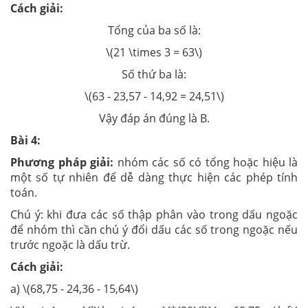
Cách giải:
Tổng của ba số là:
\(21 \times 3 = 63\)
Số thứ ba là:
\(63 - 23,57 - 14,92 = 24,51\)
Vậy đáp án đúng là B.
Bài 4:
Phương pháp giải:
nhóm các số có tổng hoặc hiệu là
một số tự nhiên để dễ dàng thực hiện các phép tính
toán.
Chú ý: khi đưa các số thập phân vào trong dấu ngoặc
để nhóm thì cần chú ý đổi dấu các số trong ngoặc nếu
trước ngoặc là dấu trừ.
Cách giải:
a) \(68,75 - 24,36 - 15,64\)