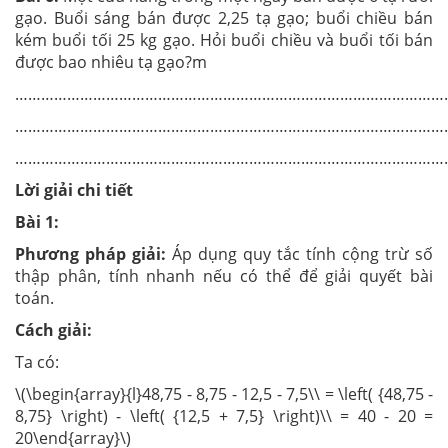
gạo. Buổi sáng bán được 2,25 tạ gạo; buổi chiều bán
kém buổi tối 25 kg gạo. Hỏi buổi chiều và buổi tối bán
được bao nhiêu tạ gạo?m
…………………………………………………………………………………………...
…………………………………………………………………………………………...
…………………………………………………………………………………………...
Lời giải chi tiết
Bài 1:
Phương pháp giải:
Áp dụng quy tắc tính cộng trừ số
thập phân, tính nhanh nếu có thể để giải quyết bài
toán.
Cách giải:
Ta có:
\(\begin{array}{l}48,75 - 8,75 - 12,5 - 7,5\\ = \left( {48,75 -
8,75} \right) - \left( {12,5 + 7,5} \right)\\ = 40 - 20 =
20\end{array}\)