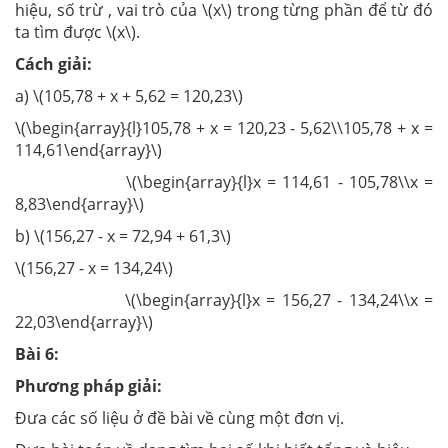
hiệu, số trừ , vai trò của \(x\) trong từng phần để từ đó
ta tìm được \(x\).
Cách giải:
a) \(105,78 + x + 5,62 = 120,23\)
\(\begin{array}{l}105,78 + x = 120,23 - 5,62\\105,78 + x =
114,61\end{array}\)
\(\begin{array}{l}x = 114,61 - 105,78\\x =
8,83\end{array}\)
b) \(156,27 - x = 72,94 + 61,3\)
\(156,27 - x = 134,24\)
\(\begin{array}{l}x = 156,27 - 134,24\\x =
22,03\end{array}\)
Bài 6:
Phương pháp giải:
Đưa các số liệu ở đề bài về cùng một đơn vị.