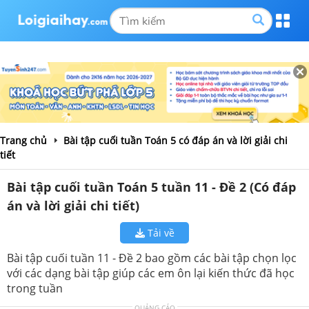
Trang chủ
Bài tập cuối tuần Toán 5 có đáp án và lời giải chi
tiết
Bài tập cuối tuần Toán 5 tuần 11 - Đề 2 (Có đáp
án và lời giải chi tiết)
Tải về
Bài tập cuối tuần 11 - Đề 2 bao gồm các bài tập chọn lọc
với các dạng bài tập giúp các em ôn lại kiến thức đã học
trong tuần
QUẢNG CÁO