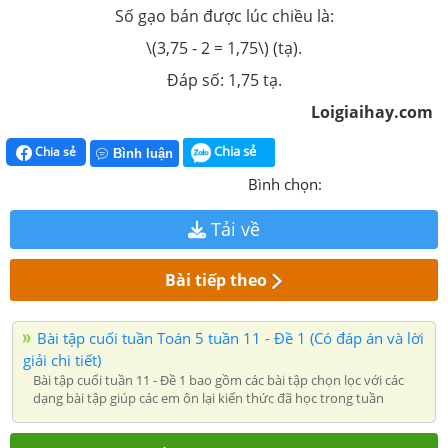
Số gạo bán được lúc chiều là:
\(3,75 - 2 = 1,75\) (tạ).
Đáp số: 1,75 tạ.
Loigiaihay.com
Chia sẻ
Chia sẻ
Bình luận
Bình chọn:
Tải về
Bài tiếp theo
Bài tập cuối tuần Toán 5 tuần 11 - Đề 1 (Có đáp án và lời
giải chi tiết)
Bài tập cuối tuần 11 - Đề 1 bao gồm các bài tập chọn lọc với các
dạng bài tập giúp các em ôn lại kiến thức đã học trong tuần