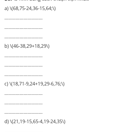
a) \(68,75-24,36-15,64;\)
…………………………
…………………………
…………………………
b) \(46-38,29+18,29\)
…………………………
…………………………
…………………………
c) \(18,71-9,24+19,29-6,76;\)
…………………………
…………………………
…………………………
d) \(21,19-15,65-4,19-24,35\)
…………………………