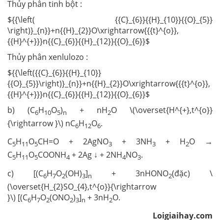
Thủy phân tinh bột :
${{\left( {{C}_{6}}{{H}_{10}}{{O}_{5}}
\right)}_{n}}+n{{H}_{2}}O\xrightarrow{{{t}^{o}},
{{H}^{+}}}n{{C}_{6}}{{H}_{12}}{{O}_{6}}$
Thủy phân xenlulozo :
${{\left({{C}_{6}}{{H}_{10}}
{{O}_{5}}\right)}_{n}}+n{{H}_{2}}O\xrightarrow{{{t}^{o}},
{{H}^{+}}}n{{C}_{6}}{{H}_{12}}{{O}_{6}}$
b) (C
H
O
)
+ nH
O \(\overset{H^{+},t^{o}}
6
10
5
n
2
{\rightarrow }\) nC
H
O
.
6
12
6
C
H
O
CH=O + 2AgNO
+ 3NH
+ H
O →
5
11
5
3
3
2
C
H
O
COONH
+ 2Ag ↓ + 2NH
NO
.
5
11
5
4
4
3
c) [(C
H
O
(OH)
]
+ 3nHONO
(đặc) \
6
7
2
3
n
2
(\overset{H_{2}SO_{4},t^{o}}{\rightarrow
}\) [(C
H
O
(ONO
)
]
+ 3nH
O.
6
7
2
2
3
n
2
Loigiaihay.com