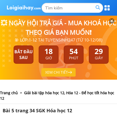
💥 NGÀY HỘI TRẢ GIÁ - MUA KHOÁ HỌC
THEO GIÁ BẠN MUỐN❗
🎯 LỚP 1-12 TẠI TUYENSINH247 (TỪ 10-12/08)
18
54
29
BẮT ĐẦU
SAU
GIỜ
PHÚT
GIÂY
XEM CHI TIẾT
Trang chủ
Giải bài tập hóa học 12, Hóa 12 - Để học tốt hóa học
12
Bài 5 trang 34 SGK Hóa học 12