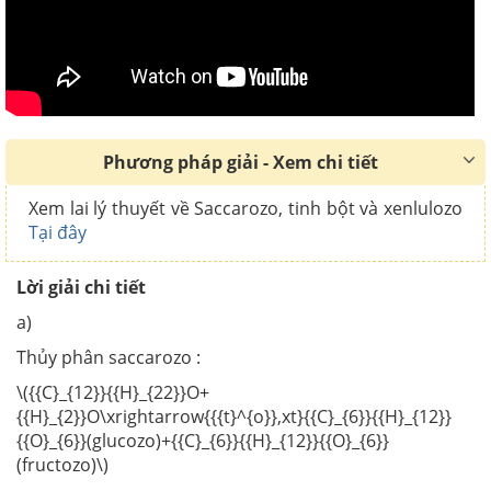
Phương pháp giải - Xem chi tiết
Xem lai lý thuyết về Saccarozo, tinh bột và xenlulozo
Tại đây
Lời giải chi tiết
a)
Thủy phân saccarozo :
\({{C}_{12}}{{H}_{22}}O+
{{H}_{2}}O\xrightarrow{{{t}^{o}},xt}{{C}_{6}}{{H}_{12}}
{{O}_{6}}(glucozo)+{{C}_{6}}{{H}_{12}}{{O}_{6}}
(fructozo)\)