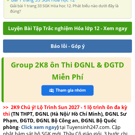
Giải bài 1 trang 33 SGK Hóa học 12. Phát biểu nào dưới đây là
đúng?
Luyện Bài Tập Trắc nghiệm Hóa lớp 12 - Xem ngay
Báo lỗi - Góp ý
Group 2K8 ôn Thi ĐGNL & ĐGTD
Miễn Phí
>> 2K9 Chú ý! Lộ Trình Sun 2027 - 1 lộ trình ôn đa kỳ
thi
(TN THPT, ĐGNL (Hà Nội/ Hồ Chí Minh), ĐGNL Sư
Phạm, ĐGTD, ĐGNL Bộ Công an, ĐGNL Bộ Quốc
phòng
-
Click xem ngay
)
tại Tuyensinh247.com.
Cập
nhật bám sát bộ SGK mới, Thầy Cô giáo giỏi, 3 bước chi