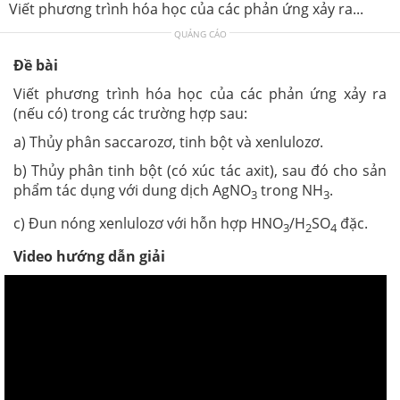
Viết phương trình hóa học của các phản ứng xảy ra...
QUẢNG CÁO
Đề bài
Viết phương trình hóa học của các phản ứng xảy ra
(nếu có) trong các trường hợp sau:
a) Thủy phân saccarozơ, tinh bột và xenlulozơ.
b) Thủy phân tinh bột (có xúc tác axit), sau đó cho sản
phẩm tác dụng với dung dịch AgNO
trong NH
.
3
3
c) Đun nóng xenlulozơ với hỗn hợp HNO
/H
SO
đặc.
3
2
4
Video hướng dẫn giải