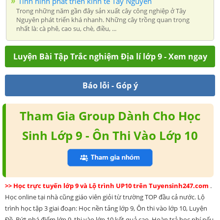
Tình hình phát triển kinh tế Tây Nguyên
Trong những năm gần đây sản xuất cây công nghiệp ở Tây
Nguyên phát triển khá nhanh. Những cây trồng quan trọng
nhất là: cà phê, cao su, chè, điều, ...
Luyện Bài Tập Trắc nghiệm Địa lí lớp 9 - Xem ngay
Báo lỗi - Góp ý
Tham Gia Group Dành Cho Học
Sinh Lớp 9 - Ôn Thi Vào Lớp 10
>> Học trực tuyến lớp 9 và Lộ trình UP10 trên Tuyensinh247.com
.
Học online tại nhà cũng giáo viên giỏi từ trường TOP đầu cả nước. Lộ
trình học tập 3 giai đoạn: Học nền tảng lớp 9, Ôn thi vào lớp 10, Luyện
Đề. Bứt phá điểm lớp 9, thi vào lớp 10 kết quả cao. Hoàn trả học phí nếu