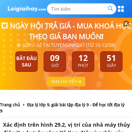
💥 NGÀY HỘI TRẢ GIÁ - MUA KHOÁ HỌC
THEO GIÁ BẠN MUỐN❗
🎯 LỚP 1-12 TẠI TUYENSINH247 (TỪ 10-12/08)
09
12
51
BẮT ĐẦU
SAU
GIỜ
PHÚT
GIÂY
XEM CHI TIẾT
Trang chủ
Địa lý lớp 9, giải bài tập địa lý 9 - Để học tốt địa lý
9
Xác định trên hình 29.2, vị trí của nhà máy thủy