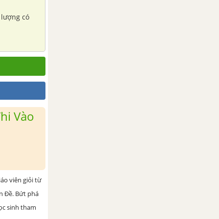
 lượng có
hi Vào
iáo viên giỏi từ
ện Đề. Bứt phá
học sinh tham