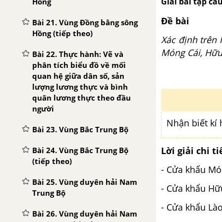
Giải bài tập câu
Hồng
Đề bài
Bài 21. Vùng Đồng bằng sông
Hồng (tiếp theo)
Xác định trên 
Móng Cái, Hữu 
Bài 22. Thực hành: Vẽ và
phân tích biểu đồ về mối
quan hệ giữa dân số, sản
lượng lương thực và bình
quân lương thực theo đầu
người
Nhận biết kí 
Bài 23. Vùng Bắc Trung Bộ
Lời giải chi ti
Bài 24. Vùng Bắc Trung Bộ
(tiếp theo)
- Cửa khẩu Mó
Bài 25. Vùng duyên hải Nam
- Cửa khẩu Hữ
Trung Bộ
- Cửa khẩu Lào
Bài 26. Vùng duyên hải Nam