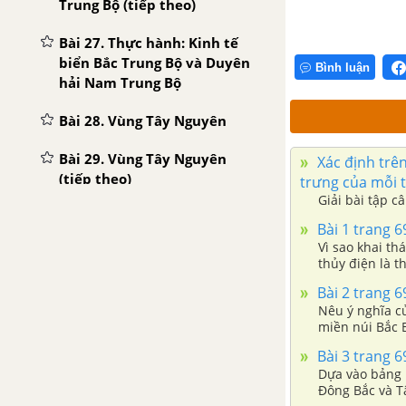
Trung Bộ (tiếp theo)
Bài 27. Thực hành: Kinh tế
biển Bắc Trung Bộ và Duyên
Bình luận
hải Nam Trung Bộ
Bài 28. Vùng Tây Nguyên
Bài 29. Vùng Tây Nguyên
Xác định trên
(tiếp theo)
trưng của mỗi 
Giải bài tập c
Bài 30. Thực hành So sánh
Bài 1 trang 69
tình hình sản xuất cây công
Vì sao khai th
nghiệp
thủy điện là 
Bài 2 trang 69
Bài 31. Vùng Đông Nam Bộ
Nêu ý nghĩa c
miền núi Bắc 
Bài 32. Vùng Đông Nam Bộ
(tiếp theo)
Bài 3 trang 69
Dựa vào bảng 1
Đông Bắc và T
Bài 33. Vùng Đông Nam Bộ