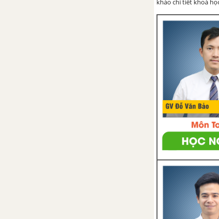
khảo chi tiết khoá học
Bài 40. Thực hành: Đánh giá
tiềm năng kinh tế
ĐỊA LÍ ĐỊA PHƯƠNG
Bài 41. Địa lí tỉnh thành phố
Bài 42. Địa lí tỉnh thành phố
(tiếp theo)
Bài 43. Địa lí tỉnh thành phố
(tiếp theo)
ĐỀ THI HỌC KÌ 1 - ĐỊA LÍ 9
ĐỀ THI HỌC KÌ 2 - ĐỊA LÍ 9