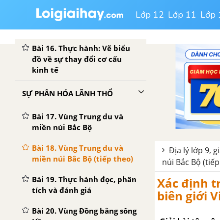
Lớp 12
Lớp 11
Lớp 
Bài 15. Thương mại và du
lịch
Bài 16. Thực hành: Vẽ biểu
đồ về sự thay đổi cơ cấu
kinh tế
SỰ PHÂN HÓA LÃNH THỔ
Bài 17. Vùng Trung du và
miền núi Bắc Bộ
Bài 18. Vùng Trung du và
Địa lý lớp 9, g
miền núi Bắc Bộ (tiếp theo)
núi Bắc Bộ (tiếp
Bài 19. Thực hành đọc, phân
Xác định t
tích và đánh giá
biên giới 
Bài 20. Vùng Đồng bằng sông