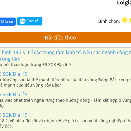
Loig
Bình chọn:
Chia sẻ
Chia sẻ
Bài tiếp theo
 hình 18.1 vị trí các trung tâm kinh tế. Nêu các ngành công
trung tâm.
âu hỏi thảo luận trang 69 SGK Địa lí 9
 SGK Địa lí 9
ác khoáng sản là thế mạnh tiêu biểu của tiểu vùng Đông Bắc, còn ph
thế mạnh của tiểu vùng Tây Bắc?
 SGK Địa lí 9
ủa việc phát triển nghề rừng theo hướng nông – lâm kết hợp ở vùn
Bộ.
 SGK Địa lí 9
8.1, vẽ biểu đồ cột và nhận xét về giá trị sản xuất công nghiệp ở h
ây Bắc.