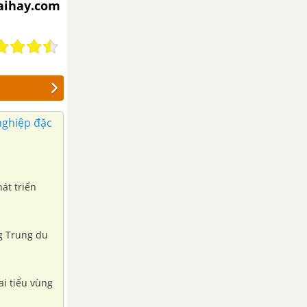
iaihay.com
 nghiệp đặc
át triển
g Trung du
ai tiểu vùng