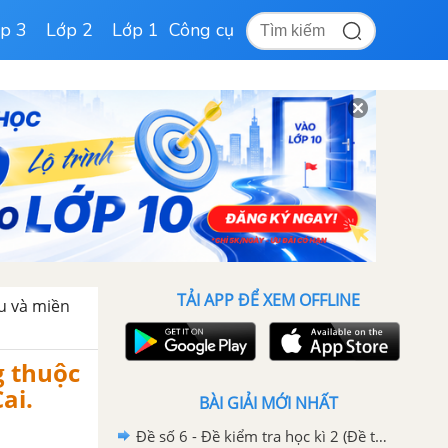
p 3
Lớp 2
Lớp 1
Công cụ
TẢI APP ĐỂ XEM OFFLINE
u và miền
g thuộc
ai.
BÀI GIẢI MỚI NHẤT
Đề số 6 - Đề kiểm tra học kì 2 (Đề thi học kì 2) – Địa lí 9