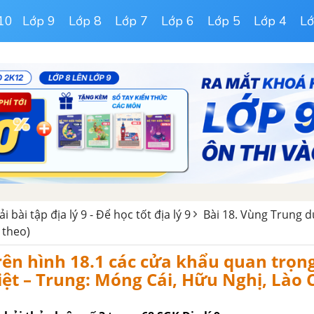
10
Lớp 9
Lớp 8
Lớp 7
Lớp 6
Lớp 5
Lớp 4
Lớ
iải bài tập địa lý 9 - Để học tốt địa lý 9
Bài 18. Vùng Trung d
 theo)
rên hình 18.1 các cửa khẩu quan trọn
Việt – Trung: Móng Cái, Hữu Nghị, Lào C