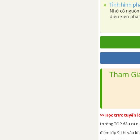
(tiếp theo)
Tình hình phát
Nhờ có nguồn
Bài 34. Thực hành Phân tích
điều kiện phát
một số ngành công nghiệp
Bài 35. Vùng đồng bằng sông
Cử Long
Bài 36. Vùng Đồng bằng Sông
Cửu Long (tiếp theo)
Tham Gia
Bài 37. Thực hành: Vẽ và
phân tích biểu đồ
Bài 38. Phát triển tổng hợp
kinh tế và bảo vệ tài
nguyên, môi trường biển -
>> Học trực tuyến 
đảo
trường TOP đầu cả nướ
Bài 39. Môi trường Biển -
điểm lớp 9, thi vào l
Đảo (tiếp theo)