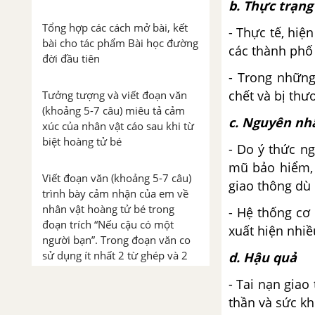
b. Thực trạng
Tổng hợp các cách mở bài, kết
- Thực tế, hiê
bài cho tác phẩm Bài học đường
các thành phố
đời đầu tiên
- Trong những
chết và bị th
Tưởng tượng và viết đoạn văn
(khoảng 5-7 câu) miêu tả cảm
c. Nguyên nh
xúc của nhân vật cáo sau khi từ
biệt hoàng tử bé
- Do ý thức 
mũ bảo hiểm,
Viết đoạn văn (khoảng 5-7 câu)
giao thông dù đ
trình bày cảm nhận của em về
nhân vật hoàng tử bé trong
- Hệ thống cơ 
đoạn trích “Nếu cậu có một
xuất hiện nhiều 
người bạn”. Trong đoạn văn co
sử dụng ít nhất 2 từ ghép và 2
d. Hậu quả
từ láy
- Tai nạn giao 
thần và sức kh
Từ văn bản “Nếu cậu muốn có