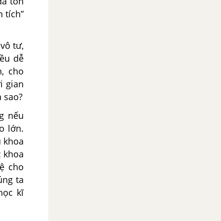
đã tốn
 tích”
vô tư,
iều dễ
h, cho
i gian
a sao?
g nếu
o lớn.
u khoa
c khoa
lệ cho
úng ta
ọc kĩ