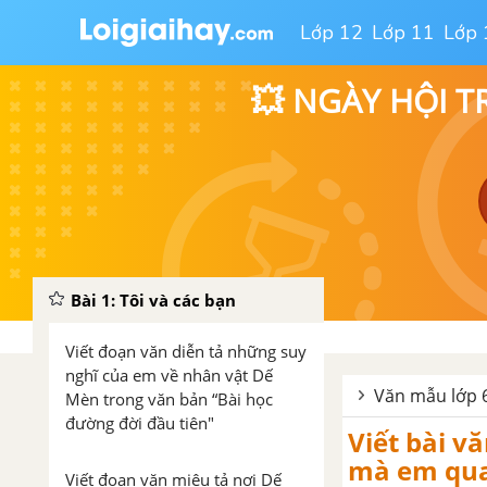
Lớp 12
Lớp 11
Lớp 
💥 NGÀY HỘI T
Bài 1: Tôi và các bạn
Viết đoạn văn diễn tả những suy
nghĩ của em về nhân vật Dế
Văn mẫu lớp 6
Mèn trong văn bản “Bài học
đường đời đầu tiên"
Viết bài vă
mà em qu
Viết đoạn văn miêu tả nơi Dế