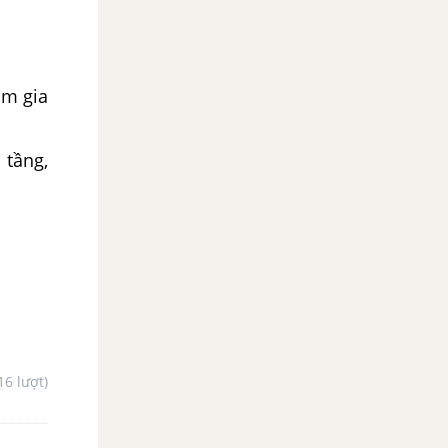
ham gia
 tầng,
16 lượt)