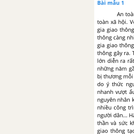
Bài mẫu 1
Viết đoạn văn cảm nhận về bài
thơ “Bắt nạt”
An toàn giao
toàn xã hội. 
Tổng hợp các cách mở bài, kết
gia giao thông c
bài cho tác phẩm Bắt nạt
thông càng nhi
gia giao thông
Bài 2: Gõ cửa trái tim
thông gây ra. Tr
lớn diễn ra râ
Viết đoạn văn (khoảng 5-7 câu)
những năm gần
thể hiện cảm xúc của em về một
bị thương mỗi
đoạn thơ mà em yêu thích trong
bài thơ Chuyện cổ tích về loài
do ý thức ng
người
nhanh vượt ẩ
nguyên nhân kha
Em hãy viết đoạn văn nêu cảm
nhiều công tri
nhận về bài thơ Chuyện cổ tích
người dân... H
về loài người
thần và sức k
giao thông tạo
Viết đoạn văn nêu suy nghĩ về