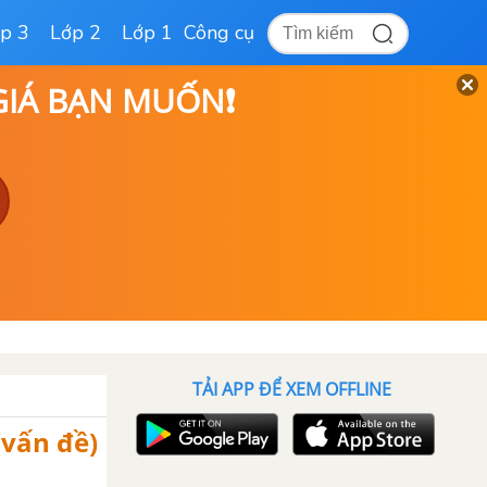
p 3
Lớp 2
Lớp 1
Công cụ
 GIÁ BẠN MUỐN❗
TẢI APP ĐỂ XEM OFFLINE
(vấn đề)