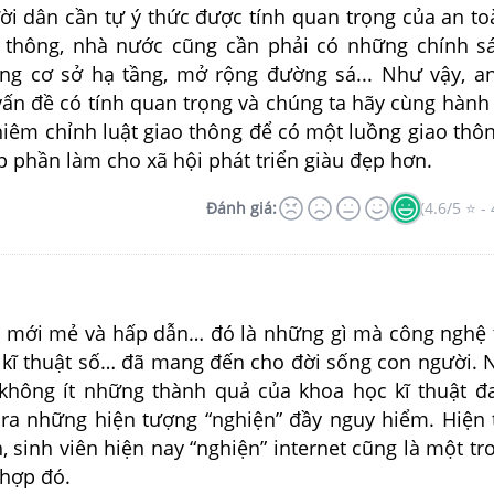
̀i dân cần tự ý thức được tính quan trọng của an to
 thông,
nhà nước cũng cần phải có những chính s
ống cơ sở hạ tầng, mở rộng đường sá...
Như vậy, an
ấn đề có tính quan trọng và
chúng ta hãy cùng hành
iêm chỉnh luật giao thông để có một luồng giao thô
p phần làm cho xã hội phát triển giàu đẹp hơn.
Đánh giá:
(4.6/5 ⭐ - 
ới mẻ và hấp dẫn… đó là những gì mà công nghệ 
ệ kĩ thuật số… đã mang đến cho đời sống con người.
không ít những thành quả của khoa học kĩ thuật đ
ra những hiện tượng “nghiện” đầy nguy hiểm. Hiện
, sinh viên hiện nay “nghiện” internet cũng là một tr
hợp đó.