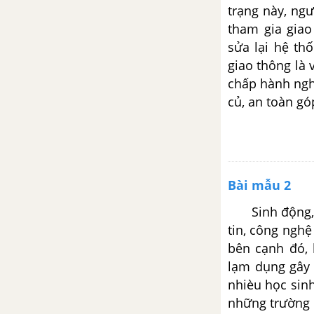
trạng này,
ngươ
thông điệp được rút ra từ bài
tham gia giao
thơ “Chuyện cổ tích về loài
người”
sửa lại hệ th
giao thông là v
Tổng hợp các cách mở bài, kết
chấp hành ngh
bài cho tác phẩm Chuyện cổ tích
củ, an toàn gó
về loài người
Viết đoạn văn cảm nhận về em
bé trong bài thơ “Mây và sóng”.
Từ đó, nêu những suy nghĩ về
Bài mẫu 2
trách nhiệm của người con với
Sinh động, m
gia đình
tin, công ngh
bên cạnh đó, 
Viết đoạn văn ngắn cảm nhận
về 3 câu thơ cuối bài thơ Mây và
lạm dụng gây 
sóng.
nhièu học sinh
những trường 