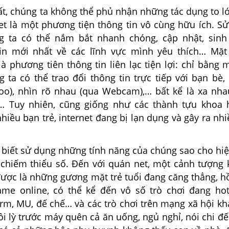
chúng ta không thể phủ nhận những tác dụng to l
net là một phương tiện thông tin vô cùng hữu ích. S
ng ta có thể nắm bắt nhanh chóng, cập nhật, sin
in mới nhất về các lĩnh vực mình yêu thích… Mặt
là phương tiên thông tin liên lạc tiện lợi: chỉ bằng 
 ta có thể trao đổi thông tin trực tiếp với bạn bè,
oo), nhìn rõ nhau (qua Webcam),… bất kể là xa nh
… Tuy nhiên, cũng giống như các thành tựu khoa 
nhiều bạn trẻ, internet đang bị lạn dụng và gây ra nhi
ết sử dụng những tính năng của chúng sao cho hi
 chiếm thiểu số. Đến với quán net, một cảnh tượng
được là những gương mặt trẻ tuổi đang căng thẳng, h
ame online, có thể kể đến vô số trò chơi đang ho
rm, MU, đế chế… và các trò chơi trên mạng xã hội kh
 lỳ trước máy quên cả ăn uống, ngủ nghỉ, nói chi đế