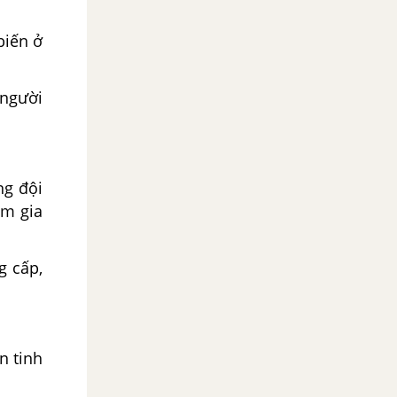
iến ở
người
g đội
ham gia
g cấp,
́n tinh