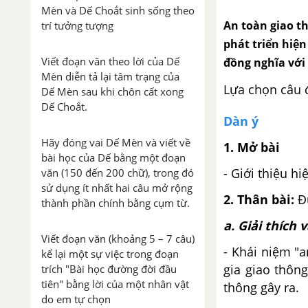
Mèn và Dế Choắt sinh sống theo
An toàn giao thô
trí tưởng tượng
phát triển hiê
Viết đoạn văn theo lời của Dế
đồng nghĩa với
Mèn diễn tả lại tâm trạng của
Lựa chọn câu 
Dế Mèn sau khi chôn cất xong
Dế Choắt.
Dàn ý
Hãy đóng vai Dế Mèn và viết về
1. Mở bài
bài học của Dế bằng một đoạn
- Giới thiệu h
văn (150 đến 200 chữ), trong đó
sử dụng ít nhất hai câu mở rộng
2. Thân bài:
Đư
thành phần chính bằng cụm từ.
a. Giải thích v
Viết đoạn văn (khoảng 5 – 7 câu)
- Khái niệm "
kể lại một sự việc trong đoạn
gia giao thôn
trích "Bài học đường đời đầu
tiên" bằng lời của một nhân vật
thông gây ra.
do em tự chọn