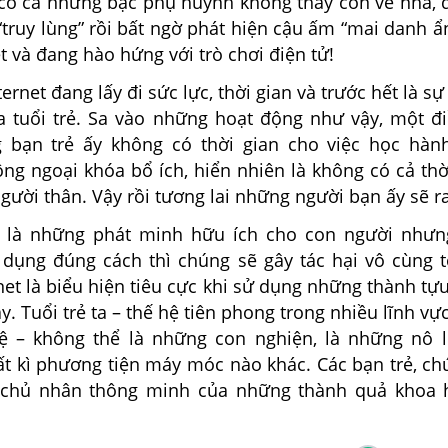
 có cả những bậc phụ huynh không thấy con về nhà, 
truy lùng” rồi bất ngờ phát hiện cậu ấm “mai danh ẩn
 và đang hào hứng với trò chơi điện tử!
ernet đang lấy đi sức lực, thời gian và trước hết là sự 
a tuổi trẻ. Sa vào những hoạt động như vậy, một đ
 bạn trẻ ấy không có thời gian cho việc học hàn
ng ngoại khóa bổ ích, hiển nhiên là không có cả thờ
người thân. Vậy rồi tương lai những người bạn ấy sẽ r
 những phát minh hữu ích cho con người nhưn
 dụng đúng cách thì chúng sẽ gây tác hại vô cùng t
net là biểu hiện tiêu cực khi sử dụng những thành tự
ày. Tuổi trẻ ta – thế hệ tiên phong trong nhiều lĩnh vự
ệ – không thể là những con nghiện, là những nô 
ất kì phương tiện máy móc nào khác. Các bạn trẻ, ch
 chủ nhân thông minh của những thành quả khoa h