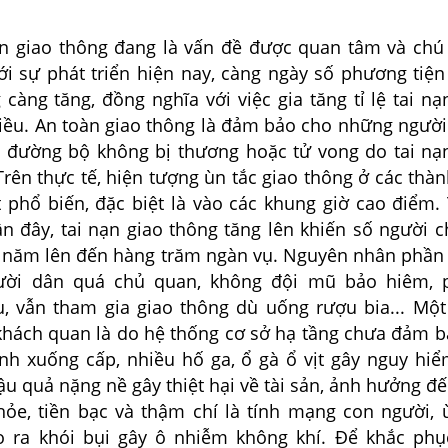
 thông đang là vấn đề được quan tâm và chú y
Với sự phát triển hiện nay, càng ngày số phương tiê
àng tăng, đồng nghĩa với việc gia tăng tỉ lệ tai na
ều. An toàn giao thông là đảm bảo cho những ngườ
 đường bộ không bị thương hoặc tử vong do tai nạ
ên thực tế, hiện tượng ùn tắc giao thông ở các thà
́t phổ biến, đặc biệt là vào các khung giờ cao điểm
 đây, tai nạn giao thông tăng lên khiến số người chê
 năm lên đến hàng trăm ngàn vụ. Nguyên nhân phần lơ
ười dân quá chủ quan, không đội mũ bảo hiêm, 
u, vẫn tham gia giao thông dù uống rượu bia... Một
́ch quan là do hệ thống cơ sở hạ tầng chưa đảm ba
̀nh xuống cấp, nhiều hố ga, ổ gà ổ vịt gây nguy hi
ậu quả nặng nề
gây thiệt hại về tài sản, ảnh hưởng đê
hỏe, tiền bạc và thậm chí là tính mạng con người, u
 ra khói bụi gây ô nhiễm không khí. Để khắc phục