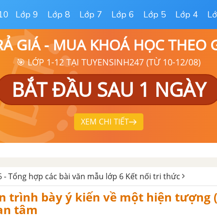
10
Lớp 9
Lớp 8
Lớp 7
Lớp 6
Lớp 5
Lớp 4
Lớ
RẢ GIÁ - MUA KHOÁ HỌC THEO
🎯 LỚP 1-12 TẠI TUYENSINH247 (TỪ 10-12/08)
BẮT ĐẦU SAU 1 NGÀY
XEM CHI TIẾT
 - Tổng hợp các bài văn mẫu lớp 6 Kết nối tri thức
n trình bày ý kiến về một hiện tượng 
an tâm