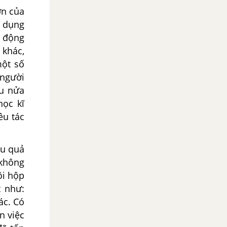
ớn của
ử dụng
h động
 khác,
một số
 người
au nửa
học kĩ
ều tác
ệu quả
 không
ồi hộp
t như:
ác. Có
n việc