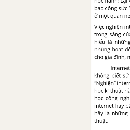
học hành! Lại
bao công sức “
Viết đoạn văn nói lên tình cảm
ở một quán net
giữa hai anh em Kiều Phương
trong văn bản "Bức tranh của
Việc nghiện int
em gái tôi"
trong sáng củ
hiểu là những
Viết một đoạn ngắn kể lại
những hoạt độ
những suy nghĩ của người anh
cho gia đình, 
trong truyện Bức tranh của em
gái tôi
Internet là
không biết sử
Tổng hợp các cách mở bài, kết
“Nghiện” inter
bài cho tác phẩm Bức tranh của
học kĩ thuật n
em gái tôi
học công ngh
internet hay b
Hãy miêu tả lại hình ảnh người
em gái theo trí tưởng tượng của
hãy là những
em
thuật.