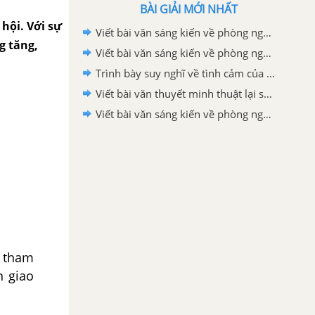
BÀI GIẢI MỚI NHẤT
ội. Với sự
Viết bài văn sáng kiến về phòng ngừa bạo lực, lừa đảo, dụ dỗ bắt cóc trẻ em trên không gian mạng không quá 1500 từ
ng tăng,
Viết bài văn sáng kiến về phòng ngừa bạo lực học đường năm 2026 không quá 1500 từ
Trình bày suy nghĩ về tình cảm của con người với quê hương lớp 6
Viết bài văn thuyết minh thuật lại sự kiện: Lễ hội Đền thờ Hai Bà Trưng lớp 6
Viết bài văn sáng kiến về phòng ngừa xâm hại trẻ em trên không gian mạng không quá 1500 từ
 tham
n giao