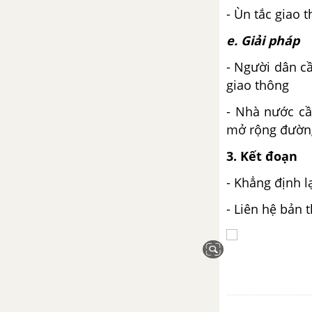
một người bạn”, viết đoạn văn
- Ùn tắc giao 
suy nghĩ về tình bạn
e. Giải pháp
Viết đoạn văn ngắn nêu cảm
- Người dân cầ
nhận của em về văn bản Nếu
giao thông
cậu muốn có một người bạn.
- Nhà nước cầ
Tổng hợp các cách mở bài, kết
mở rộng đường
bài cho tác phẩm Nếu cậu muốn
3. Kết đoạn
có một người bạn
- Khẳng định la
Từ bài thơ “Bắt nạt”, em hãy viết
- Liên hệ bản 
đoạn văn nêu suy nghĩ về nạn
bạo lực học đường
Viết đoạn văn cảm nhận về
nhân vật “tớ” trong bài thơ “Bắt
nạt”