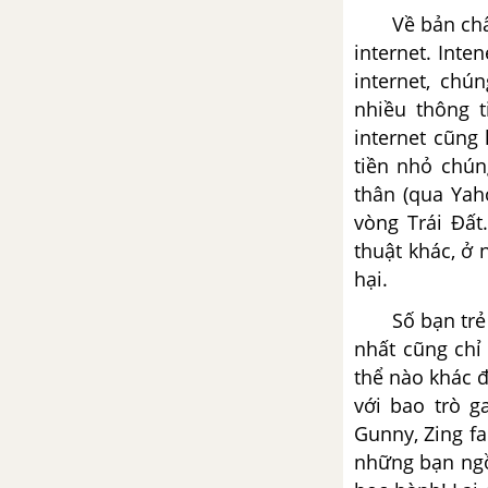
Viết đoạn văn nêu cảm nhận
Về bản chất, 
của em về tình mẫu tử qua bài
thơ "Mây và sóng" của Ta-go
internet. Inte
internet, chú
Viết đoạn văn ngắn nêu cảm
nhiều thông t
nhận của em về nhân vật em bé
internet cũng 
trong bài thơ "Mây và sóng" của
tiền nhỏ chúng
Ta-go
thân (qua Yah
vòng Trái Đất
Tổng hợp các cách mở bài, kết
thuật khác, ở 
bài cho tác phẩm Mây và sóng
hại.
Viết một đoạn văn ngắn cảm
Số bạn trẻ bi
nhận về nhân vật Kiều Phương
nhất cũng chỉ
trong "Bức tranh của em gái tôi"
thể nào khác 
với bao trò g
Viết một đoạn văn ngắn cảm
Gunny, Zing fa
nhận về nhân vật người anh
những bạn ngồi
trong "Bức tranh của em gái tôi"