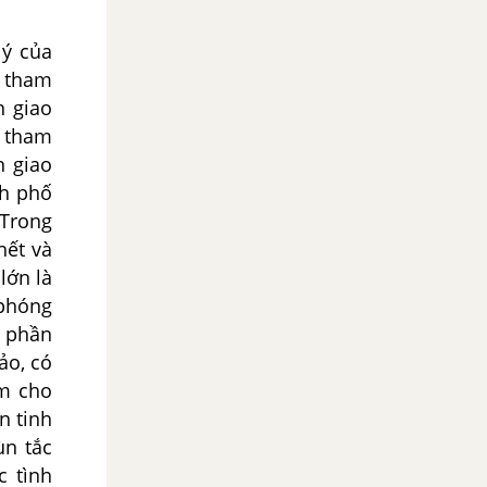
́ của
̣n tham
̣n giao
i tham
n giao
nh phố
. Trong
́t và
́n là
phóng
 phần
̉o, có
ểm cho
́n tinh
̀
n tắc
 tình