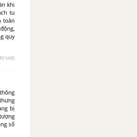
àn khi
ách tu
 toàn
 động,
ng quy
40 lượt)
thông
 Nhưng
ang bị
 tượng
ong số