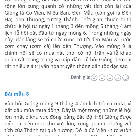
rộng lớn xung quanh có những vết tích còn lại của
Gióng là Cố Viên, Miếu Ban, Đền Mẫu (còn gọi là Đền
Hạ), đền Thượng, tượng Thánh. Thời gian chuẩn bị tổ
chức lễ hội từ ngày 1 tháng 3 đến mồng 5 tháng 4 âm
lịch, lễ hội bắt đầu từ ngày mồng 6. Trong những ngày
này, dân làng sẽ tổ chức rước cờ tới đền Mẫu và rước
cơm chay (cơm cà) lên đền Thượng. Vào mùng 9 là
chính hội sẽ có múa hát thờ, có hội trận và lễ khao
quân rất trang trọng và hấp dẫn. Lễ hội Gióng đem lại
rất nhiều giá trị văn hóa truyền thống dân tộc đặc sắc.
Đánh giá:
Bài mẫu 8
Vào hội Gióng mồng 9 tháng 4 âm lịch thì có mưa, vì
bắt đầu mùa mưa dông. Đây là một trong những lễ hội
lớn nhất ở khu vực đồng bằng Bắc Bộ. Hội Gióng được
diễn ra trên một khu vực lớn, xung quanh những vết
tích của Thánh tại quê hương. Đó là Cố Viên - tức vườn