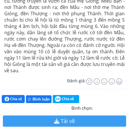
cũ, tương truyền là vườn cà của mẹ Gióng; Miếu Ban -
nơi Thánh được sinh ra; đền Mẫu - nơi thờ mẹ Thánh
Gióng, đền Thượng - nơi thờ phụng Thánh. Thời gian
chuẩn bị cho lễ hội là từ mồng 1 tháng 3 đến mồng 5
tháng 4 âm lịch, hội bắt đầu từng mùng 6. Vào những
ngày này, dân làng sẽ tổ chức lễ rước cờ tới đền Mẫu,
rước cơm chay lên đường Thượng, rước nước từ đền
Hạ về đền Thượng. Ngoài ra còn có đánh cờ người. Hội
vãn vào mùng 10 có lễ duyệt quân, tạ ơn thánh. Đến
ngày 11 làm lễ rửa khí giới và ngày 12 làm lễ rước cờ. Lễ
hội Gióng là một tài sản vô giá cần được lưu truyền mãi
về sau.
Đánh giá:
Chia sẻ
Chia sẻ
Bình luận
Bình chọn:
Tải về