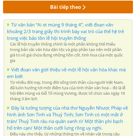
Bài tiếp theo
Từ văn bản “Ai ơi mùng 9 tháng 4”, viết đoạn văn
khoảng 2/3 trang giấy thi trình bày vai trò của thế hệ trẻ
trong việc bảo tồn lễ hội truyền thống
Các lễ hội truyền thống chính là một phần không thể thiếu
trong bản sắc văn hóa dân tộc và góp phần tạo nên một phần
giá trị vô giá chứa đựng những hồn cốt, tinh hoa của một quốc
gia
Viết đoạn văn giới thiệu về một lễ hội văn hóa khác mà
em biết
Từ nhiều đời nay, trong đời sống tinh thần của người Việt Nam,
đã luôn hướng tới một điểm tựa của tinh thần văn hoá – đó là lễ
hội Đền Hùng và Giỗ Tổ Hùng Vương, được tổ chức vào ngày 10
tháng 3 âm lịch
Đây là tưởng tượng của nhà thơ Nguyễn Nhược Pháp về
hình ảnh Sơn Tinh và Thuỷ Tinh; Sơn Tinh có một mắt ở
trán/ Thuỷ Tinh râu ria quăn xanh rì/ Một thần phi bạch
hổ trên cạn/ Một thần cưỡi lưng rồng uy nghi.
Điều này cho thấy, từ những thông tin về nhân vật trong câu