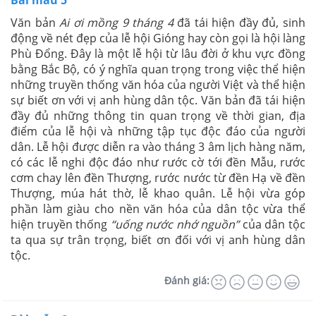
Văn bản
Ai ơi mồng 9 tháng 4
đã tái hiện đầy đủ, sinh
động về nét đẹp của lễ hội Gióng hay còn gọi là hội làng
Phù Đổng. Đây là một lễ hội từ lâu đời ở khu vực đồng
bằng Bắc Bộ, có ý nghĩa quan trọng trong việc thể hiện
những truyền thống văn hóa của người Việt và thể hiện
sự biết ơn với vị anh hùng dân tộc. Văn bản đã tái hiện
đầy đủ những thông tin quan trọng về thời gian, địa
điểm của lễ hội và những tập tục độc đáo của người
dân. Lễ hội được diễn ra vào tháng 3 âm lịch hàng năm,
có các lễ nghi độc đáo như rước cờ tới đền Mẫu, rước
cơm chay lên đền Thượng, rước nước từ đền Hạ về đền
Thượng, múa hát thờ, lễ khao quân. Lễ hội vừa góp
phần làm giàu cho nền văn hóa của dân tộc vừa thể
hiện truyền thống
“uống nước nhớ nguồn”
của dân tộc
ta qua sự trân trọng, biết ơn đối với vị anh hùng dân
tộc.
Đánh giá: