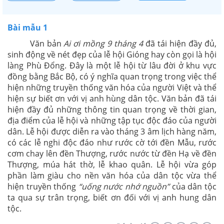
Bài mẫu 1
Văn bản
Ai ơi mồng 9 tháng 4
đã tái hiện đầy đủ,
sinh động về nét đẹp của lễ hội Gióng hay còn gọi là hội
làng Phù Đổng. Đây là một lễ hội từ lâu đời ở khu vực
đồng bằng Bắc Bộ, có ý nghĩa quan trọng trong việc thể
hiện những truyền thống văn hóa của người Việt và thể
hiện sự biết ơn với vị anh hùng dân tộc. Văn bản đã tái
hiện đầy đủ những thông tin quan trọng về thời gian,
địa điểm của lễ hội và những tập tục độc đáo của người
dân. Lễ hội được diễn ra vào tháng 3 âm lịch hàng năm,
có các lễ nghi độc đáo như rước cờ tới đền Mẫu, rước
cơm chay lên đền Thượng, rước nước từ đền Hạ về đền
Thượng, múa hát thờ, lễ khao quân. Lễ hội vừa góp
phần làm giàu cho nền văn hóa của dân tộc vừa thể
hiện truyền thống
“uống nước nhớ nguồn”
của dân tộc
ta qua sự trân trọng, biết ơn đối với vị anh hung dân
tộc.