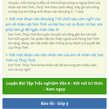
chuyện, mỗi chúng ta đều có thể tưởng tượng ra ngoại hình của
nhân vật Sơn Tinh, Thuỷ Tinh theo cách riêng. Hãy ghi lại tưởng
tượng của em bằng một đoạn văn (khoảng 5 - 7 câu)
Viết một đoạn văn (khoảng 150 chữ) nêu cảm nghĩ của
em về nhân vật Sơn Tinh và bài học rút ra được từ bài, em
phải làm gì để ngăn chặn bão lũ
Sơn Tinh, Thủy Tinh là truyền thuyết nổi tiếng gắn bó với tuổi
thơ mỗi người. Tác phẩm đã cho thấy người anh hùng Sơn Tinh
tài năng, dũng cảm đã chiến đấu chống lại sự đánh trả quyết liệt
của Thủy Tinh.
Viết một đoạn văn nêu nhận xét của em về nhân vật Sơn
Tinh và Thủy Tinh
Sơn Tinh, Thủy Tinh là hai nhân vật để lại trong em nhiều cảm
xúc và suy nghĩ
Luyện Bài Tập Trắc nghiệm Văn 6 - Kết nối tri thức
- Xem ngay
Báo lỗi - Góp ý