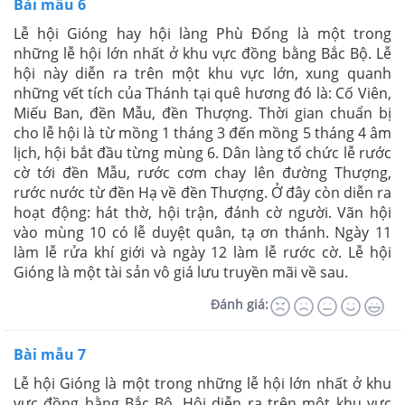
Bài mẫu 6
Lễ hội Gióng hay hội làng Phù Đổng là một trong
những lễ hội lớn nhất ở khu vực đồng bằng Bắc Bộ. Lễ
hội này diễn ra trên một khu vực lớn, xung quanh
những vết tích của Thánh tại quê hương đó là: Cố Viên,
Miếu Ban, đền Mẫu, đền Thượng. Thời gian chuẩn bị
cho lễ hội là từ mồng 1 tháng 3 đến mồng 5 tháng 4 âm
lịch, hội bắt đầu từng mùng 6. Dân làng tổ chức lễ rước
cờ tới đền Mẫu, rước cơm chay lên đường Thượng,
rước nước từ đền Hạ về đền Thượng. Ở đây còn diễn ra
hoạt động: hát thờ, hội trận, đánh cờ người. Vãn hội
vào mùng 10 có lễ duyệt quân, tạ ơn thánh. Ngày 11
làm lễ rửa khí giới và ngày 12 làm lễ rước cờ. Lễ hội
Gióng là một tài sản vô giá lưu truyền mãi về sau.
Đánh giá:
Bài mẫu 7
Lễ hội Gióng là một trong những lễ hội lớn nhất ở khu
vực đồng bằng Bắc Bộ. Hội diễn ra trên một khu vực