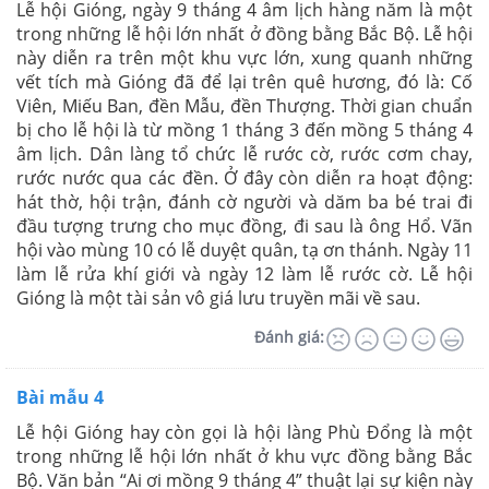
Lễ hội Gióng, ngày 9 tháng 4 âm lịch hàng năm là một
trong những lễ hội lớn nhất ở đồng bằng Bắc Bộ. Lễ hội
này diễn ra trên một khu vực lớn, xung quanh những
vết tích mà Gióng đã để lại trên quê hương, đó là: Cố
Viên, Miếu Ban, đền Mẫu, đền Thượng. Thời gian chuẩn
bị cho lễ hội là từ mồng 1 tháng 3 đến mồng 5 tháng 4
âm lịch. Dân làng tổ chức lễ rước cờ, rước cơm chay,
rước nước qua các đền. Ở đây còn diễn ra hoạt động:
hát thờ, hội trận, đánh cờ người và dăm ba bé trai đi
đầu tượng trưng cho mục đồng, đi sau là ông Hổ. Vãn
hội vào mùng 10 có lễ duyệt quân, tạ ơn thánh. Ngày 11
làm lễ rửa khí giới và ngày 12 làm lễ rước cờ. Lễ hội
Gióng là một tài sản vô giá lưu truyền mãi về sau.
Đánh giá:
Bài mẫu 4
Lễ hội Gióng hay còn gọi là hội làng Phù Đổng là một
trong những lễ hội lớn nhất ở khu vực đồng bằng Bắc
Bộ. Văn bản “Ai ơi mồng 9 tháng 4” thuật lại sự kiện này