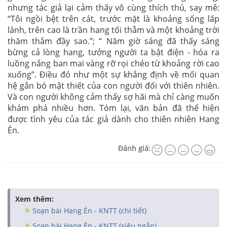
nhưng tác giả lại cảm thấy vô cùng thích thú, say mê:
“Tôi ngồi bệt trên cát, trước mặt là khoảng sống lấp
lánh, trên cao là trần hang tối thẫm và một khoảng trời
thăm thẳm đầy sao.”; “ Năm giờ sáng đã thấy sáng
bừng cả lòng hang, tưởng người ta bật điện - hóa ra
luồng nắng ban mai vàng rỡ rọi chéo từ khoảng rời cao
xuống”. Điều đó như một sự khẳng định về mối quan
hệ gắn bó mật thiết của con người đối với thiên nhiên.
Và con người không cảm thấy sợ hãi mà chỉ càng muốn
khám phá nhiều hơn. Tóm lại, văn bản đã thể hiện
được tình yêu của tác giả dành cho thiên nhiên Hang
Én.
Đánh giá:
Xem thêm:
Soạn bài Hang Én - KNTT (chi tiết)
Soạn bài Hang Én - KNTT (siêu ngắn)