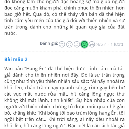
đó không làm cho người đọc hoảng sợ mà giúp người
đọc càng muốn khám phá, chinh phục thiên nhiên hơn
bao giờ hết. Qua đó, có thể thấy văn bản đã thể hiện
tình cảm yêu mến của tác giả đối với thiên nhiên và sự
trân trọng dành cho những kì quan quý giá của đất
nước.
Đánh giá:
(4/5 ⭐ - 1 lượt)
Bài mẫu 2
Văn bản “Hang Én” đã thể hiện được tình cảm mà tác
giả dành cho thiên nhiên nơi đây. Đó là sự trân trọng
cũng như tình yêu thiên nhiên sâu sắc: “Ai nấy nhoài ra
khỏi lều, chân trần chạy quanh sông, rồi ngay bên bờ
cát vục mắt nước rửa mặt, hít căng lồng ngực thứ
không khí mát lành, tinh khiết”. Sự hòa nhập của con
người với thiên nhiên chứng tỏ được mối quan hệ gắn
bó, khăng khít: “Khi bóng tối bao trùm lòng hang Én, tôi
ngồi bệt trên cát… Khi trời sáng, ai nấy đều nhoài ra
khỏi lều, hít căng lồng ngực”. Đặc biệt là cái cách tác giả