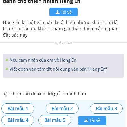
dành cho thiên nhiên Hang Én
Tải về
Hang Én là một văn bản kí tái hiện những khám phá kì
thú khi đoàn du khách tham gia thám hiểm cảnh quan
đặc sắc này
QUẢNG CÁO
Nêu cảm nhận của em về Hang Én
Viết đoạn văn tóm tắt nội dung văn bản “Hang Én”
Lựa chọn câu để xem lời giải nhanh hơn
Bài mẫu 1
Bài mẫu 2
Bài mẫu 3
Bài mẫu 4
Bài mẫu 5
Tải về