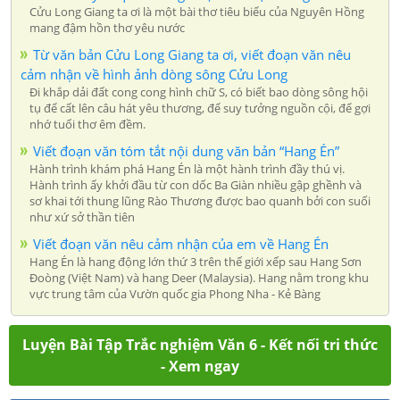
Cửu Long Giang ta ơi là một bài thơ tiêu biểu của Nguyên Hồng
mang đậm hồn thơ yêu nước
Từ văn bản Cửu Long Giang ta ơi, viết đoạn văn nêu
cảm nhận về hình ảnh dòng sông Cửu Long
Đi khắp dải đất cong cong hình chữ S, có biết bao dòng sông hội
tụ để cất lên câu hát yêu thương, để suy tưởng nguồn cội, để gợi
nhớ tuổi thơ êm đềm.
Viết đoạn văn tóm tắt nội dung văn bản “Hang Én”
Hành trình khám phá Hang Én là một hành trình đầy thú vị.
Hành trình ấy khởi đầu từ con dốc Ba Giàn nhiều gập ghềnh và
sơ khai tới thung lũng Rào Thương được bao quanh bởi con suối
như xứ sở thần tiên
Viết đoạn văn nêu cảm nhận của em về Hang Én
Hang Én là hang động lớn thứ 3 trên thế giới xếp sau Hang Sơn
Đoòng (Việt Nam) và hang Deer (Malaysia). Hang nằm trong khu
vực trung tâm của Vườn quốc gia Phong Nha - Kẻ Bàng
Luyện Bài Tập Trắc nghiệm Văn 6 - Kết nối tri thức
- Xem ngay