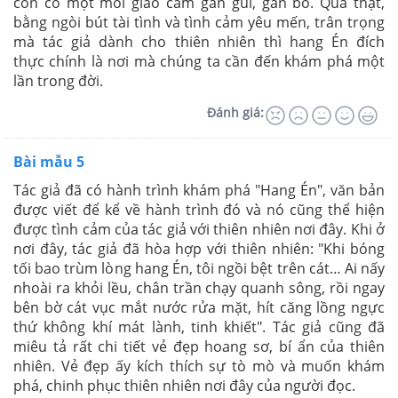
còn có một mối giao cảm gần gũi, gắn bó. Quả thật,
bằng ngòi bút tài tình và tình cảm yêu mến, trân trọng
mà tác giả dành cho thiên nhiên thì hang Én đích
thực chính là nơi mà chúng ta cần đến khám phá một
lần trong đời.
Đánh giá:
Bài mẫu 5
Tác giả đã có hành trình khám phá "Hang Én", văn bản
được viết để kể về hành trình đó và nó cũng thể hiện
được tình cảm của tác giả với thiên nhiên nơi đây. Khi ở
nơi đây, tác giả đã hòa hợp với thiên nhiên: "Khi bóng
tối bao trùm lòng hang Én, tôi ngồi bệt trên cát… Ai nấy
nhoài ra khỏi lều, chân trần chạy quanh sông, rồi ngay
bên bờ cát vục mắt nước rửa mặt, hít căng lồng ngực
thứ không khí mát lành, tinh khiết". Tác giả cũng đã
miêu tả rất chi tiết vẻ đẹp hoang sơ, bí ẩn của thiên
nhiên. Vẻ đẹp ấy kích thích sự tò mò và muốn khám
phá, chinh phục thiên nhiên nơi đây của người đọc.