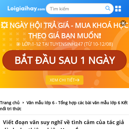
💥 NGÀY HỘI TRẢ GIÁ - MUA KHOÁ HỌC
THEO GIÁ BẠN MUỐN❗
🎯 LỚP 1-12 TẠI TUYENSINH247 (TỪ 10-12/08)
BẮT ĐẦU SAU 1 NGÀY
XEM CHI TIẾT
Trang chủ
Văn mẫu lớp 6 - Tổng hợp các bài văn mẫu lớp 6 Kết
nối tri thức
Viết đoạn văn suy nghĩ về tình cảm của tác giả