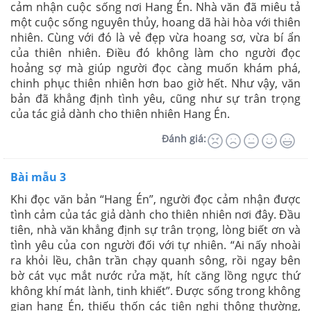
cảm nhận cuộc sống nơi Hang Én. Nhà văn đã miêu tả
một cuộc sống nguyên thủy, hoang dã hài hòa với thiên
nhiên. Cùng với đó là vẻ đẹp vừa hoang sơ, vừa bí ẩn
của thiên nhiên. Điều đó không làm cho người đọc
hoảng sợ mà giúp người đọc càng muốn khám phá,
chinh phục thiên nhiên hơn bao giờ hết. Như vậy, văn
bản đã khẳng định tình yêu, cũng như sự trân trọng
của tác giả dành cho thiên nhiên Hang Én.
Đánh giá:
Bài mẫu 3
Khi đọc văn bản “Hang Én”, người đọc cảm nhận được
tình cảm của tác giả dành cho thiên nhiên nơi đây. Đầu
tiên, nhà văn khẳng định sự trân trọng, lòng biết ơn và
tình yêu của con người đối với tự nhiên. “Ai nấy nhoài
ra khỏi lều, chân trần chạy quanh sông, rồi ngay bên
bờ cát vục mắt nước rửa mặt, hít căng lồng ngực thứ
không khí mát lành, tinh khiết”. Được sống trong không
gian hang Én, thiếu thốn các tiện nghi thông thường,