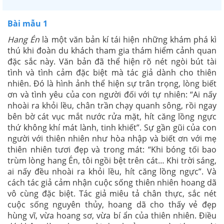
Bài mẫu 1
Hang Én
là một văn bản kí tái hiện những khám phá kì
thú khi đoàn du khách tham gia thám hiểm cảnh quan
đặc sắc này. Văn bản đã thể hiện rõ nét ngòi bút tài
tình và tình cảm đặc biệt mà tác giả dành cho thiên
nhiên. Đó là hình ảnh thể hiện sự trân trọng, lòng biết
ơn và tình yêu của con người đối với tự nhiên: “Ai nấy
nhoài ra khỏi lều, chân trần chạy quanh sông, rồi ngay
bên bờ cát vục mắt nước rửa mặt, hít căng lồng ngực
thứ không khí mát lành, tinh khiết”. Sự gần gũi của con
người với thiên nhiên như hòa nhập và biết ơn với mẹ
thiên nhiên tươi đẹp và trong mát: “Khi bóng tối bao
trùm lòng hang Én, tôi ngồi bệt trên cát… Khi trời sáng,
ai nấy đều nhoài ra khỏi lều, hít căng lồng ngực”. Và
cách tác giả cảm nhận cuộc sống thiên nhiên hoang dã
vô cùng đặc biệt. Tác giả miêu tả chân thực, sắc nét
cuộc sống nguyên thủy, hoang dã cho thấy vẻ đẹp
hùng vĩ, vừa hoang sơ, vừa bí ẩn của thiên nhiên. Điều