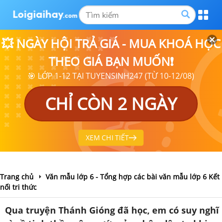
💥 NGÀY HỘI TRẢ GIÁ - MUA KHOÁ HỌC
THEO GIÁ BẠN MUỐN❗
🎯 LỚP 1-12 TẠI TUYENSINH247 (TỪ 10-12/08)
CHỈ CÒN 2 NGÀY
XEM CHI TIẾT
Trang chủ
Văn mẫu lớp 6 - Tổng hợp các bài văn mẫu lớp 6 Kết
nối tri thức
Qua truyện Thánh Gióng đã học, em có suy nghĩ