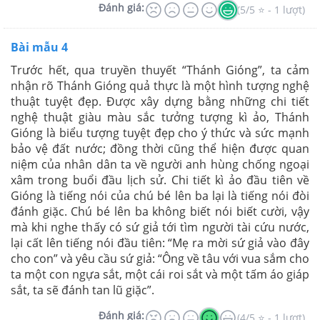
Đánh giá:
(5/5 ⭐ - 1 lượt)
Bài mẫu 4
Trước hết, qua truyền thuyết “Thánh Gióng”, ta cảm
nhận rõ Thánh Gióng quả thực là một hình tượng nghệ
thuật tuyệt đẹp. Được xây dựng bằng những chi tiết
nghệ thuật giàu màu sắc tưởng tượng kì ảo, Thánh
Gióng là biểu tượng tuyệt đẹp cho ý thức và sức mạnh
bảo vệ đất nước; đồng thời cũng thể hiện được quan
niệm của nhân dân ta về người anh hùng chống ngoại
xâm trong buổi đầu lịch sử. Chi tiết kì ảo đầu tiên về
Gióng là tiếng nói của chú bé lên ba lại là tiếng nói đòi
đánh giặc. Chú bé lên ba không biết nói biết cười, vậy
mà khi nghe thấy có sứ giả tới tìm người tài cứu nước,
lại cất lên tiếng nói đầu tiên: “Mẹ ra mời sứ giả vào đây
cho con” và yêu cầu sứ giả: “Ông về tâu với vua sắm cho
ta một con ngựa sắt, một cái roi sắt và một tấm áo giáp
sắt, ta sẽ đánh tan lũ giặc”.
Đánh giá:
(4/5 ⭐ - 1 lượt)