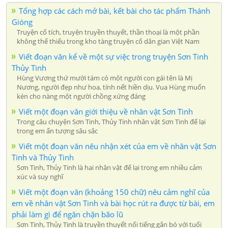
Tổng hợp các cách mở bài, kết bài cho tác phẩm Thánh
Gióng
Truyện cổ tích, truyện truyền thuyết, thần thoại là một phần
không thể thiếu trong kho tàng truyện cổ dân gian Việt Nam
Viết đoạn văn kể về một sự việc trong truyện Sơn Tinh
Thủy Tinh
Hùng Vương thứ mười tám có một người con gái tên là Mị
Nương, người đẹp như hoa, tính nết hiền dịu. Vua Hùng muốn
kén cho nàng một người chồng xứng đáng
Viết một đoạn văn giới thiệu về nhân vật Sơn Tinh
Trong câu chuyện Sơn Tinh, Thủy Tinh nhân vật Sơn Tinh để lại
trong em ấn tượng sâu sắc
Viết một đoạn văn nêu nhận xét của em về nhân vật Sơn
Tinh và Thủy Tinh
Sơn Tinh, Thủy Tinh là hai nhân vật để lại trong em nhiều cảm
xúc và suy nghĩ
Viết một đoạn văn (khoảng 150 chữ) nêu cảm nghĩ của
em về nhân vật Sơn Tinh và bài học rút ra được từ bài, em
phải làm gì để ngăn chặn bão lũ
Sơn Tinh, Thủy Tinh là truyền thuyết nổi tiếng gắn bó với tuổi