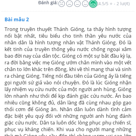
Đánh giá:
(4.5/5 ⭐ - 2 lượt)
Bài mẫu 2
Trong truyền thuyết Thánh Gióng, ta thấy hình tượng
nổi bật nhất, tiêu biểu cho tinh thần yêu nước của
nhân dân là hình tượng nhân vật Thánh Gióng. Đó là
kết tinh của truyền thống yêu nước chống ngoại xâm
bao đời nay của dân tộc. Gióng có một sự bắt đầu kỳ lạ,
ra đời bằng việc mẹ Gióng ướm chân mình vào một vết
chân to lớn khác trên đồng, khi về thì mang thai và sinh
ra chàng Gióng. Tiếng nói đầu tiên của Gióng ấy là tiếng
gọi người sứ giả vào nói chuyện. Đó là lúc Gióng nhận
lấy nhiệm vụ cứu nước của một người anh hùng. Gióng
lớn nhanh như thổi để kịp đánh giặc cứu nước. Ăn bao
nhiêu cũng không đủ, dân làng đã cùng nhau góp gạo
thổi cơm để Gióng ăn. Nhân dân luôn dành tình cảm
đặc biệt yêu quý đối với những người anh hùng đánh
giặc cứu nước. Dân ta luôn dốc lòng phục phụ chiến sĩ,
phục vụ kháng chiến. Khi vua cho người mang những