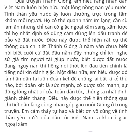
Qua truyện Thánh Gióng, em hiểu rằng nhân dân
Việt Nam luôn hiện hữu một lòng nồng nàn yêu nước.
Tinh thần yêu nước ấy luôn thường trực trong tâm
khảm mỗi người. Họ có thể quanh năm im lặng, cần cù
làm ăn nhưng chỉ cần có giặc ngoại xâm sang xâm lược
thì họ nhất định sẽ dũng cảm đứng lên đấu tranh để
bảo vệ đất nước. Điều này được thể hiện rất cụ thể
thông qua chi tiết Thánh Gióng 3 năm vẫn chưa biết
nói biết cười cứ đặt đâu nằm đấy nhưng chỉ khi nghe
sứ giả tìm người tài giúp nước, biết được đất nước
đang nguy nan thì tiếng nói thốt lên đầu tiên chính là
tiếng nói xin đánh giặc. Một điều nữa, em hiểu được đó
là nhân dân ta luôn đoàn kết để chống lại bất kì kẻ thù
nào, bởi đoàn kết là sức mạnh, có được sức mạnh, sự
đồng lòng nhất trí của toàn dân tộc, chúng ta nhất định
giành chiến thắng. Điều này được thể hiện thông qua
chi tiết dân làng cùng nhau góp gạo nuôi Gióng ở trong
truyện. Em cảm thấy tự hào và biết ơn vô cùng về tình
thần yêu nước của dân tộc Việt Nam ta khi có giặc
ngoại xâm.