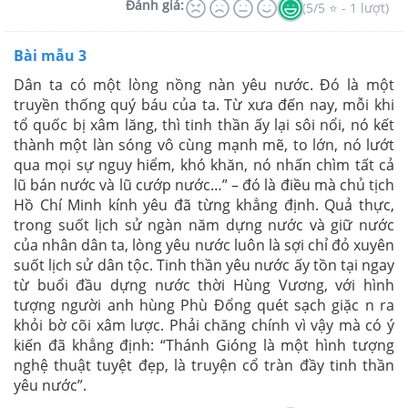
Đánh giá:
(5/5 ⭐ - 1 lượt)
Bài mẫu 3
Dân ta có một lòng nồng nàn yêu nước. Đó là một
truyền thống quý báu của ta. Từ xưa đến nay, mỗi khi
tổ quốc bị xâm lăng, thì tinh thần ấy lại sôi nổi, nó kết
thành một làn sóng vô cùng mạnh mẽ, to lớn, nó lướt
qua mọi sự nguy hiểm, khó khăn, nó nhấn chìm tất cả
lũ bán nước và lũ cướp nước…” – đó là điều mà chủ tịch
Hồ Chí Minh kính yêu đã từng khẳng định. Quả thực,
trong suốt lịch sử ngàn năm dựng nước và giữ nước
của nhân dân ta, lòng yêu nước luôn là sợi chỉ đỏ xuyên
suốt lịch sử dân tộc. Tinh thần yêu nước ấy tồn tại ngay
từ buổi đầu dựng nước thời Hùng Vương, với hình
tượng người anh hùng Phù Đổng quét sạch giặc n ra
khỏi bờ cõi xâm lược. Phải chăng chính vì vậy mà có ý
kiến đã khẳng định: “Thánh Gióng là một hình tượng
nghệ thuật tuyệt đẹp, là truyện cổ tràn đầy tinh thần
yêu nước”.