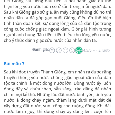
tiết Gióng cất tiếng đầu tiên là đòi đánh giặc đã thể
hiện lòng yêu nước luôn có ở sẵn trong mỗi người dân.
Sau khi Gióng gặp sứ giả, ăn mấy cũng không đủ no thì
nhân dân ta đã góp gạo nuôi Gióng, điều đó thể hiện
tinh thần đoàn kết, sự đồng lòng của cả dân tộc trong
công cuộc chống giặc ngoại xâm. Gióng là hình tượng
người anh hùng đầu tiên, tiêu biểu cho lòng yêu nước,
cho ý thức đánh giặc cứu nước của nhân dân ta.
Đánh giá:
(4.5/5 ⭐ - 2 lượt)
Bài mẫu 7
Sau khi đọc truyện Thánh Gióng, em nhận ra được rằng
truyền thống yêu nước chống giặc ngoại xâm của dân
tộc ta chính là một dòng nước lớn. Dòng nước ấy luôn
đong đầy và chứa chan, sẵn sàng trào dâng để nhấn
chìm mọi kẻ thù. Những lúc đất nước bình yên, tình yêu
nước là dòng chảy ngầm, thầm lặng dưới mặt đất để
xây dựng đất nước, vun trồng cho ruộng đồng. Khi đất
nước lâm nguy, thì dòng chảy ấy dâng lên, cuộn lên