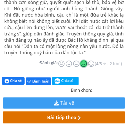
thành cơn sóng giữ, quyết quét sạch kẻ thù, bảo vệ bờ
cõi. Nó giống như người anh hùng Thánh Gióng vậy.
Khi đất nước hòa bình, cậu chỉ là một đứa trẻ khác lạ
không biết nói không biết cười. Khi đất nước cất lời kêu
cứu, cậu liền đứng lên, vươn vai thoắt cái đã trở thành
tráng sĩ, giúp dân đánh giặc. Truyền thống quý giá, tinh
thần đáng tự hào ấy đã được Bác Hồ khẳng định lại qua
câu nói “Dân ta có một lòng nồng nàn yêu nước. Đó là
truyền thống quý báu của dân tộc ta.”
Đánh giá:
(4/5 ⭐ - 2 lượt)
Chia sẻ
Chia sẻ
Bình luận
Bình chọn:
Tải về
Bài tiếp theo