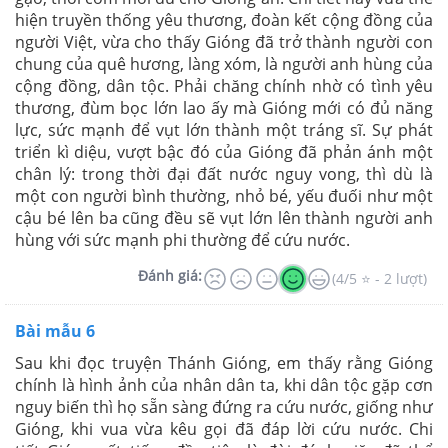
hiện truyền thống yêu thương, đoàn kết cộng đồng của
người Việt, vừa cho thấy Gióng đã trở thành người con
chung của quê hương, làng xóm, là người anh hùng của
cộng đồng, dân tộc. Phải chăng chính nhờ có tình yêu
thương, đùm bọc lớn lao ấy mà Gióng mới có đủ năng
lực, sức mạnh để vụt lớn thành một tráng sĩ. Sự phát
triển kì diệu, vượt bậc đó của Gióng đã phản ánh một
chân lý: trong thời đại đất nước nguy vong, thì dù là
một con người bình thường, nhỏ bé, yếu đuối như một
cậu bé lên ba cũng đều sẽ vụt lớn lên thành người anh
hùng với sức mạnh phi thường để cứu nước.
Đánh giá:
(4/5 ⭐ - 2 lượt)
Bài mẫu 6
Sau khi đọc truyện Thánh Gióng, em thấy rằng Gióng
chính là hình ảnh của nhân dân ta, khi dân tộc gặp cơn
nguy biến thì họ sẵn sàng đứng ra cứu nước, giống như
Gióng, khi vua vừa kêu gọi đã đáp lời cứu nước. Chi