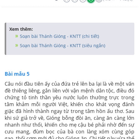
Xem thêm:
Soạn bài Thánh Gióng - KNTT (chi tiết)
Soạn bài Thánh Gióng - KNTT (siêu ngắn)
Bài mẫu 5
Câu nói đầu tiên ấy của đứa trẻ lên ba lại là về một vấn
đề thiêng liêng, gắn liền với vận mệnh dân tộc, điều đó
chứng tỏ tinh thần yêu nước luôn thường trực trong
tâm khảm mỗi người Việt, khiến cho khát vọng đánh
giặc đã hình thành ngay từ trong tâm hồn ấu thơ. Sau
khi sứ giả trở về, Gióng bỗng đòi ăn, càng ăn càng lớn
nhanh như thổi, khiến cho mẹ cậu bé phải nhờ đến sự
cưu mang, đùm bọc của bà con làng xóm cùng góp
gạo, thổi cơm mới đủ cho Gióng ăn. Chi tiết này vừa thể