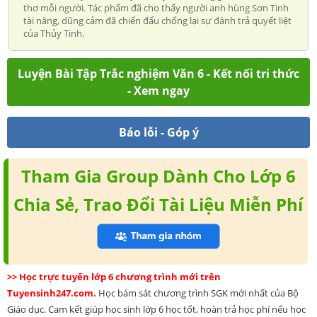
thơ mỗi người. Tác phẩm đã cho thấy người anh hùng Sơn Tinh
tài năng, dũng cảm đã chiến đấu chống lại sự đánh trả quyết liệt
của Thủy Tinh.
Luyện Bài Tập Trắc nghiệm Văn 6 - Kết nối tri thức
- Xem ngay
Báo lỗi - Góp ý
Tham Gia Group Dành Cho Lớp 6
Chia Sẻ, Trao Đổi Tài Liệu Miễn Phí
>> Học trực tuyến lớp 6 chương trình mới trên
Tuyensinh247.com.
Học bám sát chương trình SGK mới nhất của Bộ
Giáo dục. Cam kết giúp học sinh lớp 6 học tốt, hoàn trả học phí nếu học