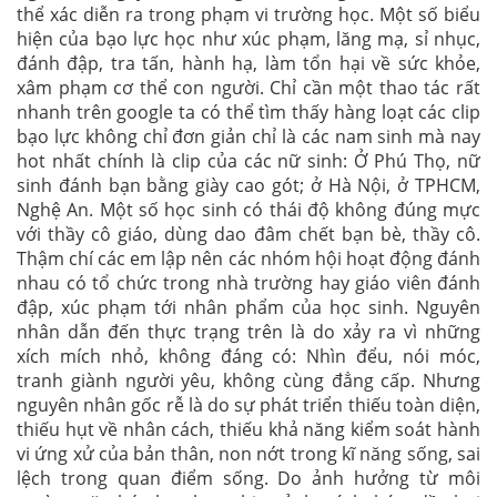
thể xác diễn ra trong phạm vi trường học. Một số biểu
hiện của bạo lực học như xúc phạm, lăng mạ, sỉ nhục,
đánh đập, tra tấn, hành hạ, làm tổn hại về sức khỏe,
xâm phạm cơ thể con người. Chỉ cần một thao tác rất
nhanh trên google ta có thể tìm thấy hàng loạt các clip
bạo lực không chỉ đơn giản chỉ là các nam sinh mà nay
hot nhất chính là clip của các nữ sinh: Ở Phú Thọ, nữ
sinh đánh bạn bằng giày cao gót; ở Hà Nội, ở TPHCM,
Nghệ An. Một số học sinh có thái độ không đúng mực
với thầy cô giáo, dùng dao đâm chết bạn bè, thầy cô.
Thậm chí các em lập nên các nhóm hội hoạt động đánh
nhau có tổ chức trong nhà trường hay giáo viên đánh
đập, xúc phạm tới nhân phẩm của học sinh. Nguyên
nhân dẫn đến thực trạng trên là do xảy ra vì những
xích mích nhỏ, không đáng có: Nhìn đểu, nói móc,
tranh giành người yêu, không cùng đẳng cấp. Nhưng
nguyên nhân gốc rễ là do sự phát triển thiếu toàn diện,
thiếu hụt về nhân cách, thiếu khả năng kiểm soát hành
vi ứng xử của bản thân, non nớt trong kĩ năng sống, sai
lệch trong quan điểm sống. Do ảnh hưởng từ môi