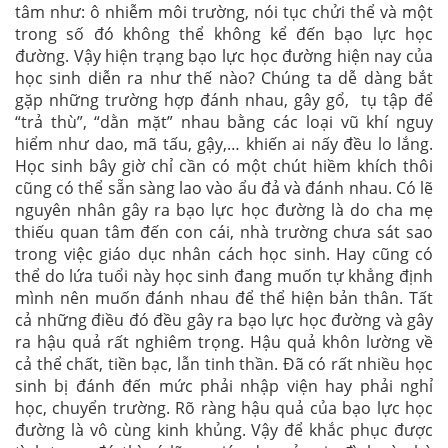
tâm như: ô nhiễm môi trường, nói tục chửi thể và một
trong số đó không thể không kể đến bạo lực học
đường. Vậy hiện trạng bạo lực học đường hiện nay của
học sinh diễn ra như thế nào? Chúng ta dễ dàng bắt
gặp những trường hợp đánh nhau, gây gổ, tụ tập để
“trả thù”, “dằn mặt” nhau bằng các loại vũ khí nguy
hiểm như dao, mã tấu, gậy,… khiến ai nấy đều lo lắng.
Học sinh bây giờ chỉ cần có một chút hiềm khích thôi
cũng có thể sẵn sàng lao vào ẩu đả và đánh nhau. Có lẽ
nguyên nhân gây ra bạo lực học đường là do cha mẹ
thiếu quan tâm đến con cái, nhà trường chưa sát sao
trong việc giáo dục nhân cách học sinh. Hay cũng có
thể do lứa tuổi này học sinh đang muốn tự khẳng định
mình nên muốn đánh nhau để thể hiện bản thân. Tất
cả những điều đó đều gây ra bạo lực học đường và gây
ra hậu quả rất nghiêm trọng. Hậu quả khôn lường về
cả thể chất, tiền bạc, lẫn tinh thần. Đã có rất nhiều học
sinh bị đánh đến mức phải nhập viện hay phải nghỉ
học, chuyển trường. Rõ ràng hậu quả của bạo lực học
đường là vô cùng kinh khủng. Vậy để khắc phục được