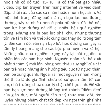
học sinh có độ tuổi 15- 18. Ta có thể bắt gặp nhiều
video, clip lan truyền trên mạng internet về việc đánh
đập, chửi rửa của các cá nhân hoặc nhóm học sinh. Và
một tình trạng đáng buồn là nạn bạo lực học đường
thường xảy ra nhiều hơn ở phía nữ sinh. Có thể nói,
bạo lực học đường đã để lại nhiều hậu quả nghiêm
trọng. Những em bị bạo lực phải chịu những thương
tổn về tâm hồn và thể xác cùng các thay đổi trong tâm
lý. Bên cạnh đó, vấn nạn bạo lực học đường còn gây ra
tâm lý hoang mang cho các bậc phụ huynh và xã hội.
Những hậu quả nghiêm trọng này lại bắt nguồn từ
phần lớn các bạn học sinh. Nguyên nhân có thể xuất
phát từ tâm lý mới lớn, bồng bột, thiếu suy nghĩ của các
bạn trẻ hoặc những ảnh hưởng tiêu cực từ người thân,
bạn bè xung quanh. Ngoài ra, một nguyên nhân không
thể thiếu là do gia đình chưa có sự quan tâm tới con
em, nhà trường chưa quản lý chặt chẽ học sinh. Để vấn
nạn bạo lực học đường không trở thành "điểm đen"
của giáo dục, mỗi người cần tự ý thức trau dồi, rèn
luyện những phẩm chất tốt đẹp khi ngồi trên ghế nhà