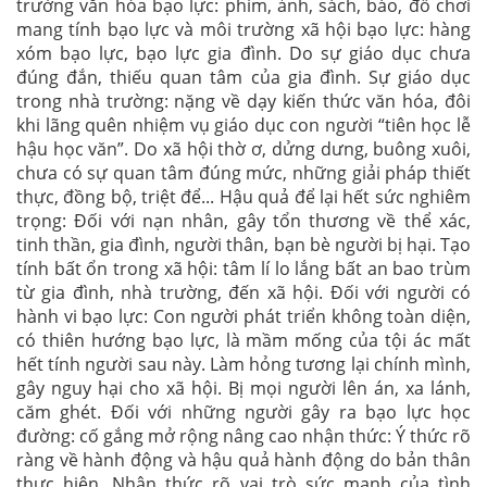
trường văn hóa bạo lực: phim, ảnh, sách, báo, đồ chơi
mang tính bạo lực và môi trường xã hội bạo lực: hàng
xóm bạo lực, bạo lực gia đình. Do sự giáo dục chưa
đúng đắn, thiếu quan tâm của gia đình. Sự giáo dục
trong nhà trường: nặng về dạy kiến thức văn hóa, đôi
khi lãng quên nhiệm vụ giáo dục con người “tiên học lễ
hậu học văn”. Do xã hội thờ ơ, dửng dưng, buông xuôi,
chưa có sự quan tâm đúng mức, những giải pháp thiết
thực, đồng bộ, triệt để... Hậu quả để lại hết sức nghiêm
trọng: Đối với nạn nhân, gây tổn thương về thể xác,
tinh thần, gia đình, người thân, bạn bè người bị hại. Tạo
tính bất ổn trong xã hội: tâm lí lo lắng bất an bao trùm
từ gia đình, nhà trường, đến xã hội. Đối với người có
hành vi bạo lực: Con người phát triển không toàn diện,
có thiên hướng bạo lực, là mầm mống của tội ác mất
hết tính người sau này. Làm hỏng tương lại chính mình,
gây nguy hại cho xã hội. Bị mọi người lên án, xa lánh,
căm ghét. Đối với những người gây ra bạo lực học
đường: cố gắng mở rộng nâng cao nhận thức: Ý thức rõ
ràng về hành động và hậu quả hành động do bản thân
thực hiện. Nhận thức rõ vai trò sức mạnh của tình