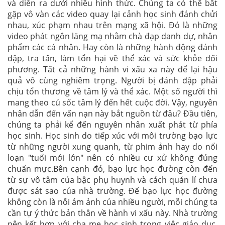
và diễn ra dưới nhiều hình thức. Chúng ta có thể bắt
gặp vô vàn các video quay lại cảnh học sinh đánh chửi
nhau, xúc phạm nhau trên mạng xã hội. Đó là những
video phát ngôn lăng mạ nhằm chà đạp danh dự, nhân
phẩm các cá nhân. Hay còn là những hành động đánh
đập, tra tấn, làm tổn hại về thể xác và sức khỏe đối
phương. Tất cả những hành vi xấu xa này để lại hậu
quả vô cùng nghiêm trọng. Người bị đánh đập phải
chịu tổn thương về tâm lý và thể xác. Một số người thì
mang theo cú sốc tâm lý đến hết cuộc đời. Vậy, nguyên
nhân dẫn đến vấn nạn này bắt nguồn từ đâu? Đầu tiên,
chúng ta phải kể đến nguyên nhân xuất phát từ phía
học sinh. Học sinh do tiếp xúc với môi trường bạo lực
từ những người xung quanh, từ phim ảnh hay do nổi
loạn "tuổi mới lớn" nên có nhiều cư xử không đúng
chuẩn mực.Bên cạnh đó, bạo lực học đường còn đến
từ sự vô tâm của bậc phụ huynh và cách quản lí chưa
được sát sao của nhà trường. Để bạo lực học đường
không còn là nỗi ám ảnh của nhiều người, mỗi chúng ta
cần tự ý thức bản thân về hành vi xấu này. Nhà trường
nên kết hợp với cha mẹ học sinh trong việc giáo dục,