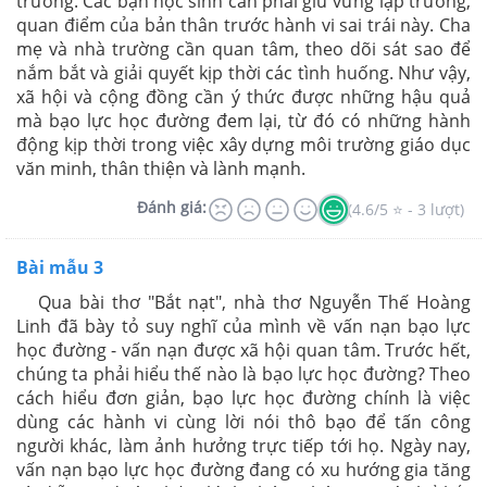
trường. Các bạn học sinh cần phải giữ vững lập trường,
quan điểm của bản thân trước hành vi sai trái này. Cha
mẹ và nhà trường cần quan tâm, theo dõi sát sao để
nắm bắt và giải quyết kịp thời các tình huống. Như vậy,
xã hội và cộng đồng cần ý thức được những hậu quả
mà bạo lực học đường đem lại, từ đó có những hành
động kịp thời trong việc xây dựng môi trường giáo dục
văn minh, thân thiện và lành mạnh.
Đánh giá:
(4.6/5 ⭐ - 3 lượt)
Bài mẫu 3
Qua bài thơ "Bắt nạt", nhà thơ Nguyễn Thế Hoàng
Linh đã bày tỏ suy nghĩ của mình về vấn nạn bạo lực
học đường - vấn nạn được xã hội quan tâm. Trước hết,
chúng ta phải hiểu thế nào là bạo lực học đường? Theo
cách hiểu đơn giản, bạo lực học đường chính là việc
dùng các hành vi cùng lời nói thô bạo để tấn công
người khác, làm ảnh hưởng trực tiếp tới họ. Ngày nay,
vấn nạn bạo lực học đường đang có xu hướng gia tăng