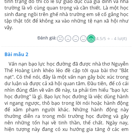
tình trạng đó thì có lẽ sự giáo dục của gia đình và nhà
trường là vô cùng quan trọng và cần thiết. Là một học
sinh đang ngồi trên ghế nhà trường em sẽ cố gắng học
tập thật tốt để không xa vào những tệ nạn xã hội như
vậy.
Đánh giá:
(4.5/5 ⭐ - 4 lượt)
Bài mẫu 2
Vấn nạn bạo lực học đường đã được nhà thơ Nguyễn
Thế Hoàng Linh khéo léo đề cập tới qua bài thơ "Bắt
nạt". Có thể nói, đây là một vấn nạn gây bức xúc trong
dư luận và được cả xã hội quan tâm. Đầu tiên, để có cái
nhìn đúng đắn về vấn đề này, ta phải tìm hiểu "bạo lực
học đường" là gì. Bạo lực học đường là việc dùng hành
vi ngang ngược, thô bạo trong lời nói hoặc hành động
để xâm phạm người khác. Những hành động này
thường diễn ra trong môi trường học đường và gây
nên những tổn hại về tinh thần, thể chất. Ngày nay,
hiện tượng này đang có xu hướng gia tăng ở các em