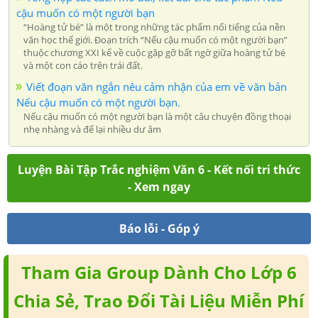
cậu muốn có một người bạn
“Hoàng tử bé” là một trong những tác phẩm nổi tiếng của nền
văn học thế giới. Đoạn trích “Nếu cậu muốn có một người bạn”
thuộc chương XXI kể về cuộc gặp gỡ bất ngờ giữa hoàng tử bé
và một con cáo trên trái đất.
Viết đoạn văn ngắn nêu cảm nhận của em về văn bản
Nếu cậu muốn có một người bạn.
Nếu cậu muốn có một người bạn là một câu chuyện đồng thoại
nhẹ nhàng và để lại nhiều dư âm
Luyện Bài Tập Trắc nghiệm Văn 6 - Kết nối tri thức
- Xem ngay
Báo lỗi - Góp ý
Tham Gia Group Dành Cho Lớp 6
Chia Sẻ, Trao Đổi Tài Liệu Miễn Phí