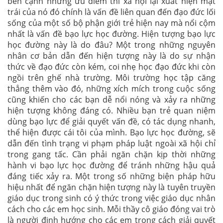
bên cạnh những ưu điểm thì xã hội lại xuất hiện mặt
trái của nó đó chính là vấn đề liên quan đến đạo đức lối
sống của một số bộ phận giới trẻ hiện nay mà nổi cộm
nhất là vấn đề bạo lực học đường. Hiện tượng bạo lực
học đường này là do đâu? Một trong những nguyên
nhân cơ bản dẫn đến hiện tượng này là do sự nhận
thức về đạo đức còn kém, coi nhẹ học đạo đức khi còn
ngồi trên ghế nhà trường. Môi trường học tập căng
thẳng thêm vào đó, những xích mích trong cuộc sống
cũng khiến cho các bạn dễ nổi nóng và xảy ra những
hiện tượng không đáng có. Nhiều bạn trẻ quan niệm
dùng bạo lực để giải quyết vấn đề, có tác dụng nhanh,
thể hiện được cái tôi của mình. Bạo lực học đường, sẽ
dẫn đến tình trạng vi phạm pháp luật ngoài xã hội chỉ
trong gang tấc. Cần phải ngăn chặn kịp thời những
hành vi bạo lực học đường để tránh những hậu quả
đáng tiếc xảy ra. Một trong số những biện pháp hữu
hiệu nhất để ngăn chặn hiện tượng này là tuyên truyền
giáo dục trong sinh có ý thức trong việc giáo dục nhân
cách cho các em học sinh. Mỗi thầy cô giáo đóng vai trò
là người định hướng cho các em trong cách giải quyết