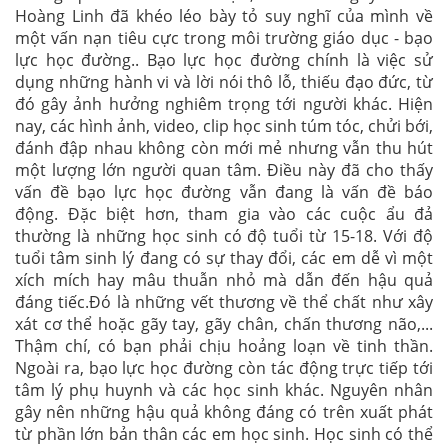
Hoàng Linh đã khéo léo bày tỏ suy nghĩ của mình về
một vấn nạn tiêu cực trong môi trường giáo dục - bạo
lực học đường.. Bạo lực học đường chính là việc sử
dụng những hành vi và lời nói thô lỗ, thiếu đạo đức, từ
đó gây ảnh hưởng nghiêm trọng tới người khác. Hiện
nay, các hình ảnh, video, clip học sinh túm tóc, chửi bới,
đánh đập nhau không còn mới mẻ nhưng vẫn thu hút
một lượng lớn người quan tâm. Điều này đã cho thấy
vấn đề bạo lực học đường vẫn đang là vấn đề báo
động. Đặc biệt hơn, tham gia vào các cuộc ẩu đả
thường là những học sinh có độ tuổi từ 15-18. Với độ
tuổi tâm sinh lý đang có sự thay đổi, các em dễ vì một
xích mích hay mâu thuẫn nhỏ mà dẫn đến hậu quả
đáng tiếc.Đó là những vết thương về thể chất như xây
xát cơ thể hoặc gãy tay, gãy chân, chấn thương não,...
Thậm chí, có bạn phải chịu hoảng loạn về tinh thần.
Ngoài ra, bạo lực học đường còn tác động trực tiếp tới
tâm lý phụ huynh và các học sinh khác. Nguyên nhân
gây nên những hậu quả không đáng có trên xuất phát
từ phần lớn bản thân các em học sinh. Học sinh có thể