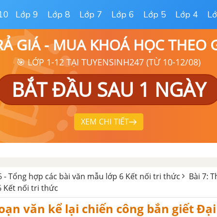
10
Lớp 9
Lớp 8
Lớp 7
Lớp 6
Lớp 5
Lớp 4
Lớ
RẢ GIÁ - MUA KHOÁ HỌC THEO
🎯 LỚP 1-12 TẠI TUYENSINH247 (TỪ 10-12/08)
BẮT ĐẦU SAU 1 NGÀY
XEM CHI TIẾT
 - Tổng hợp các bài văn mẫu lớp 6 Kết nối tri thức
Bài 7: Th
6 Kết nối tri thức
đoạn văn kể lại chiến công bắn giết Đạ