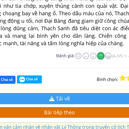
i như tia chớp, xuyên thủng cánh con quái vật. Đạ
g choạng bay về hang ổ. Theo dấu máu của nó, Thạc
ang động u tối, nơi Đại Bàng đang giam giữ công chú
 lòng dũng cảm, Thạch Sanh đã tiêu diệt con ác điểu
a và mang lại bình yên cho dân làng. Chiến công
c mạnh, tài năng và tấm lòng nghĩa hiệp của chàng.
Đánh giá:
(4.3/5 ⭐ 
Bình chọn:
Chia sẻ
Chia sẻ
Tải về
Bài tiếp theo
ạn văn cảm nhận về nhân vật Lý Thông trong truyện cổ tích