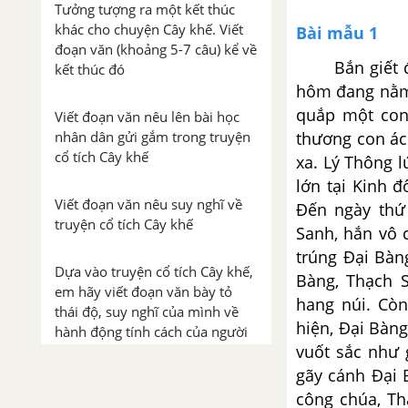
Tưởng tượng ra một kết thúc
khác cho chuyện Cây khế. Viết
Bài mẫu 1
đoạn văn (khoảng 5-7 câu) kể về
Bắn giết đại
kết thúc đó
hôm đang nằm 
quắp một con 
Viết đoạn văn nêu lên bài học
nhân dân gửi gắm trong truyện
thương con ác 
cổ tích Cây khế
xa. Lý Thông l
lớn tại Kinh đ
Viết đoạn văn nêu suy nghĩ về
Đến ngày thứ
truyện cổ tích Cây khế
Sanh, hắn vô 
trúng Đại Bàn
Dựa vào truyện cổ tích Cây khế,
Bàng, Thạch 
em hãy viết đoạn văn bày tỏ
hang núi. Còn
thái độ, suy nghĩ của mình về
hiện, Đại Bàng
hành động tính cách của người
vuốt sắc như 
anh
gãy cánh Đại 
công chúa, Th
Viết đoạn văn bày tỏ thái độ,