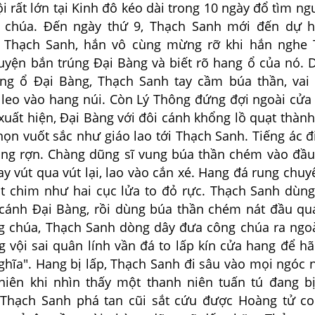
i rất lớn tại Kinh đô kéo dài trong 10 ngày đổ tìm ngư
g chúa. Đến ngày thứ 9, Thạch Sanh mới đến dự h
i Thạch Sanh, hắn vô cùng mừng rỡ khi hắn nghe 
huyện bắn trúng Đại Bàng và biết rõ hang ổ của nó. 
ng ổ Đại Bàng, Thạch Sanh tay cầm búa thần, vai
 leo vào hang núi. Còn Lý Thông đứng đợi ngoài cửa
xuất hiện, Đại Bàng với đôi cánh khổng lồ quạt thàn
ọn vuốt sắc như giáo lao tới Thạch Sanh. Tiếng ác đi
ùng rợn. Chàng dũng sĩ vung búa thần chém vào đầ
ay vút qua vút lại, lao vào cắn xé. Hang đá rung chu
t chim như hai cục lửa to đỏ rực. Thạch Sanh dùn
cánh Đại Bàng, rồi dùng búa thần chém nát đầu quá
 chúa, Thạch Sanh dòng dây đưa công chúa ra ngo
g vội sai quân lính vần đá to lấp kín cửa hang để h
ghĩa". Hang bị lấp, Thạch Sanh đi sâu vào mọi ngóc 
iên khi nhìn thấy một thanh niên tuấn tú đang b
. Thạch Sanh phá tan cũi sắt cứu được Hoàng tử c