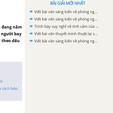
BÀI GIẢI MỚI NHẤT
Viết bài văn sáng kiến về phòng ngừa bạo lực, lừa đảo, dụ dỗ bắt cóc trẻ em trên không gian mạng không quá 1500 từ
Viết bài văn sáng kiến về phòng ngừa bạo lực học đường năm 2026 không quá 1500 từ
Trình bày suy nghĩ về tình cảm của con người với quê hương lớp 6
ôm đang nằm
n người bay
Viết bài văn thuyết minh thuật lại sự kiện: Lễ hội Đền thờ Hai Bà Trưng lớp 6
n theo dấu
Viết bài văn sáng kiến về phòng ngừa xâm hại trẻ em trên không gian mạng không quá 1500 từ
nh
a sách báo,