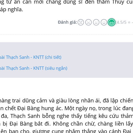
ng tử ân cần mời chàng dũng sĩ đến thăm Thủy cu
áp nghĩa.
Đánh giá:
(4.5/5 ⭐ 
ài Thạch Sanh - KNTT (chi tiết)
bài Thạch Sanh - KNTT (siêu ngắn)
àng trai dũng cảm và giàu lòng nhân ái, đã lập chiế
ắn chết Đại Bàng hung ác. Một ngày nọ, trong lúc đan
 đa, Thạch Sanh bỗng nghe thấy tiếng kêu cứu thảm
 bị Đại Bàng bắt đi. Không chần chừ, chàng liền lấ
iên ban cho, giương cung nhắm thẳng vào cánh Đại