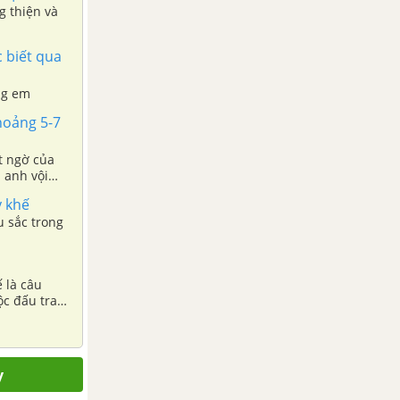
g thiện và
 biết qua
ng em
hoảng 5-7
t ngờ của
 anh vội
y khế
u sắc trong
 là câu
ộc đấu tranh
y