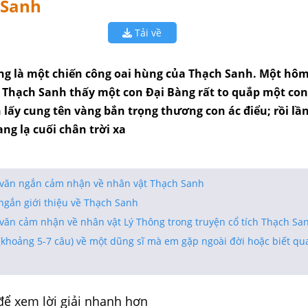
 Sanh
Tải về
àng là một chiến công oai hùng của Thạch Sanh. Một h
a, Thạch Sanh thấy một con Đại Bàng rất to quắp một co
 lấy cung tên vàng bắn trọng thương con ác điểu; rồi lầ
ng lạ cuối chân trời xa
n văn ngắn cảm nhận về nhân vật Thạch Sanh
ngắn giới thiệu về Thạch Sanh
 văn cảm nhận về nhân vật Lý Thông trong truyện cổ tích Thạch Sa
(khoảng 5-7 câu) về một dũng sĩ mà em gặp ngoài đời hoặc biết qu
để xem lời giải nhanh hơn