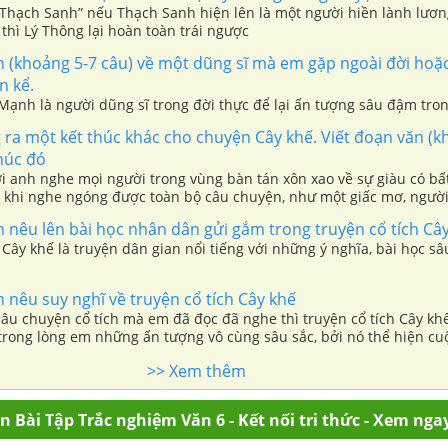
“Thạch Sanh” nếu Thạch Sanh hiện lên là một người hiền lành lươn
hì Lý Thông lại hoàn toàn trái ngược
 (khoảng 5-7 câu) về một dũng sĩ mà em gặp ngoài đời hoặc
n kể.
ạnh là người dũng sĩ trong đời thực để lại ấn tượng sâu đậm tro
ra một kết thúc khác cho chuyện Cây khế. Viết đoạn văn (k
thúc đó
 anh nghe mọi người trong vùng bàn tán xôn xao về sự giàu có bấ
 khi nghe ngóng được toàn bộ câu chuyện, như một giấc mơ, người
gười em đổi cả gia tài của mình để lấy cây khế
 nêu lên bài học nhân dân gửi gắm trong truyện cổ tích Câ
 Cây khế là truyện dân gian nổi tiếng với những ý nghĩa, bài học sâ
 nêu suy nghĩ về truyện cổ tích Cây khế
âu chuyện cổ tích mà em đã đọc đã nghe thì truyện cổ tích Cây khế
 trong lòng em những ấn tượng vô cùng sâu sắc, bởi nó thể hiện cu
và cái ác
>> Xem thêm
 Bài Tập Trắc nghiệm Văn 6 - Kết nối tri thức - Xem nga