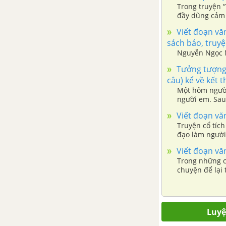
Trong truyện 
đầy dũng cảm t
Từ văn bản Trái Đất – cái nôi
Viết đoạn văn
của sự sống, hãy trình bày suy
sách báo, truyệ
nghĩ của em về bảo vệ môi
Nguyễn Ngọc M
trường bằng 1 một đoạn văn
ngắn
Tưởng tượng 
câu) kể về kết 
Một hôm người
Hãy viết đoạn văn (khoảng 5-7
người em. Sau
câu) với chủ đề: Trên hành tinh
vàng đề nghị n
Viết đoạn văn
đẹp đẽ này, muôn loài đều cần
Truyện cổ tích
thiết cho nhau
đạo làm người
Viết đoạn văn
Viết đoạn văn tóm tắt nội dung
Trong những c
văn bản “Các loài chung sống
chuyện để lại
với nhau như thế nào?”
giữa cái thiện 
Viết đoạn văn nêu suy nghĩ về
Luyện
việc bảo vệ động vật trên hành
tinh của chúng ta