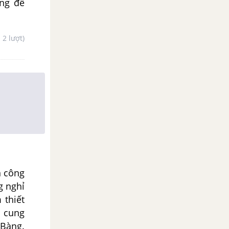
ng để
- 2 lượt)
n công
g nghỉ
 thiết
y cung
 Bàng.