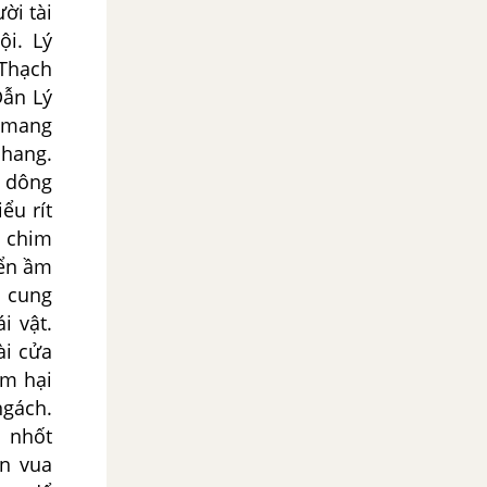
ời tài
ội. Lý
Thạch
Dẫn Lý
 mang
 hang.
h dông
ểu rít
u chim
yển ầm
g cung
i vật.
ài cửa
ãm hại
ngách.
ị nhốt
on vua