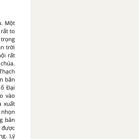
. Một
rất to
 trọng
n trời
ội rất
 chúa.
 Thạch
ện bắn
 ổ Đại
eo vào
ạ xuất
ỏ nhọn
ng bắn
u được
ng. Lý