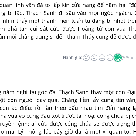
 quân lính vần đá to lấp kín cửa hang để hãm hại “
ang bị lấp, Thạch Sanh đi sâu vào mọi ngóc ngách.
i nhìn thấy một thanh niên tuấn tú đang bị nhốt tro
nh phá tan cũi sắt cứu được Hoàng tử con vua Th
ần mời chàng dũng sĩ đến thăm Thủy cung để được 
Đánh giá:
(5/5 ⭐ 
nằm nghỉ tại gốc đa, Thạch Sanh thấy một con Đạ
ột con người bay qua. Chàng liền lấy cung tên và
con ác điểu; rồi lần theo dấu máu tìm đến hang l
Nhà vua vô cùng đau xót trước tai hoạ: công chúa bị c
truyền lệnh: ai cứu được công chúa sẽ được trọng 
ò mã. Lý Thông lúc bấy giờ đã là một vị quan to. 