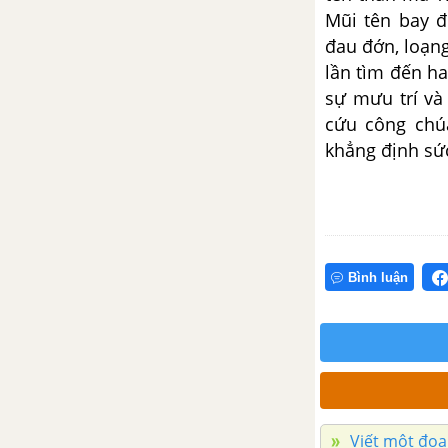
Mũi tên bay đ
đau đớn, loạn
Từ văn bản Bài tập làm văn, viết
đoạn văn suy nghĩ về tinh hần
lần tìm đến h
tự học trong cuộc sống
sự mưu trí và
cứu công chú
Viết đoạn văn nêu lên bài học
khẳng định sứ
rút ra được từ văn bản “Bài tập
làm văn”
Bài 9: Trái Đất - ngôi nhà
chung
Bình luận
Hãy viết đoạn văn (khoảng 5-7
câu) về chủ đề Để hành tinh
xanh mãi xanh
Viết đoạn văn trình bày những
việc làm thiết thực để bảo vệ
Viết một đo
môi trường, bảo vệ Trái Đất