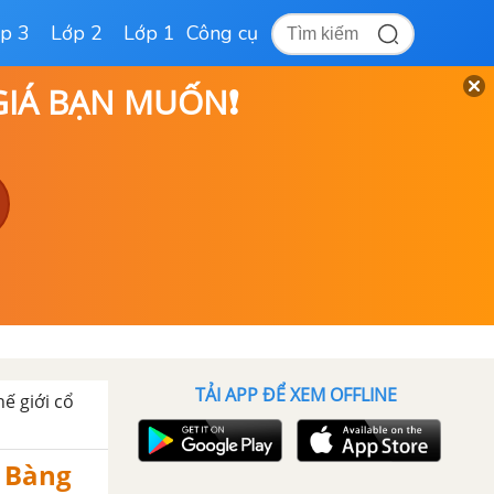
p 3
Lớp 2
Lớp 1
Công cụ
 GIÁ BẠN MUỐN❗
TẢI APP ĐỂ XEM OFFLINE
ế giới cổ
i Bàng