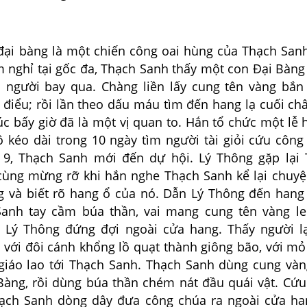
 bàng là một chiến công oai hùng của Thạch Sanh
nghỉ tại gốc đa, Thạch Sanh thấy một con Đại Bàng 
người bay qua. Chàng liền lấy cung tên vàng bắn
điểu; rồi lần theo dấu máu tìm đến hang lạ cuối châ
úc bấy giờ đã là một vị quan to. Hắn tổ chức một lễ h
ô kéo dài trong 10 ngày tìm người tài giỏi cứu công
 9, Thạch Sanh mới đến dự hội. Lý Thông gặp lại
cùng mừng rỡ khi hắn nghe Thạch Sanh kể lại chuy
g và biết rõ hang ổ của nó. Dẫn Lý Thông đến hang
Sanh tay cầm búa thần, vai mang cung tên vàng l
 Lý Thông đứng đợi ngoài cửa hang. Thấy người l
 với đôi cánh khổng lồ quạt thành giông bão, với m
giáo lao tới Thạch Sanh. Thạch Sanh dùng cung và
Bàng, rồi dùng búa thần chém nát đầu quái vật. Cứ
ạch Sanh dòng dây đưa công chúa ra ngoài cửa ha