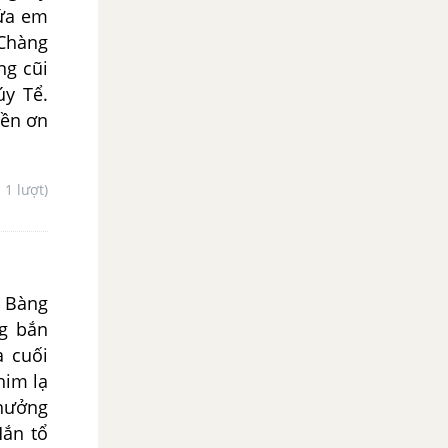
đứa em
 Chàng
ng cũi
úy Tể.
đền ơn
- 1 lượt)
i Bàng
ng bắn
ạ cuối
him lạ
thưởng
Hắn tổ