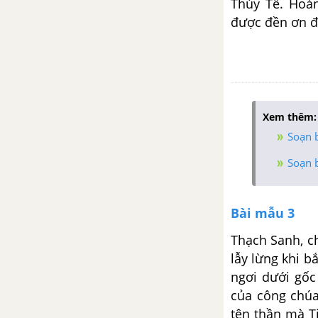
Thúy Tể. Hoà
được đền ơn đ
Với‌ ‌câu‌ ‌mở‌ ‌đầu: ‌“Tôi‌ ‌không‌
‌muốn‌ ‌khác‌ ‌biệt‌ ‌vô‌ ‌nghĩa...”,‌ hãy‌
‌viết‌ ‌tiếp‌ ‌5‌ ‌–‌ ‌7‌ ‌câu‌ ‌để‌ ‌hoàn‌
‌thành‌ ‌một‌ ‌đoạn‌ ‌văn
Trình bày suy nghĩ của anh/chị
Xem thêm:
về việc chấp nhận sự khác biệt
Soạn b
trong cuộc sống
Soạn 
Viết đoạn văn suy nghĩ về sự
cần thiết phải tôn trọng quan
Bài mẫu 3
điểm của người khác trong cuộc
sống
Thạch Sanh, ch
lẫy lừng khi b
Từ văn bản “Bài tập làm văn”,
ngơi dưới gốc
viết đoạn văn trình bày suy nghĩ
của công chúa
của em về tinh thần tự giác
tên thần mà T
trong cuộc sống