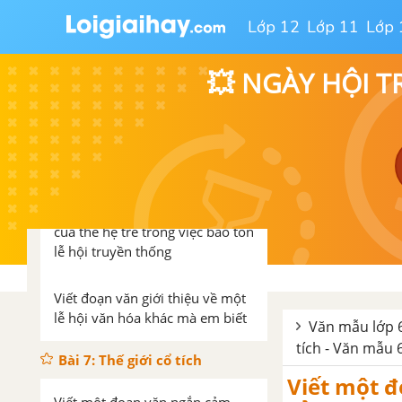
Tinh râu ria quăn xanh rì/ Một
thần phi bạch hổ trên cạn/ Một
Lớp 12
Lớp 11
Lớp 
thần cưỡi lưng rồng uy nghi.
💥 NGÀY HỘI T
Viết một đoạn văn tóm tắt nội
dung văn bản “Ai ơi mồng 9
tháng 4”
Từ văn bản “Ai ơi mùng 9 tháng
4”, viết đoạn văn khoảng 2/3
trang giấy thi trình bày vai trò
của thế hệ trẻ trong việc bảo tồn
lễ hội truyền thống
Viết đoạn văn giới thiệu về một
lễ hội văn hóa khác mà em biết
Văn mẫu lớp 6
tích - Văn mẫu 
Bài 7: Thế giới cổ tích
Viết một 