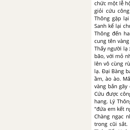
chức một lễ hộ
giỏi cứu côn
Bài 8: Khác biệt và gần gũi
Thông gặp lạ
Viết đoạn văn khoảng 150 – 200
Sanh kể lại c
chữ tóm tắt văn bản Xem người
Thông đến ha
ta kìa!
cung tên vàng
Thấy người lạ 
Viết đoạn văn (khoảng 5 – 7 câu)
bão, với mỏ nh
trình bày suy nghĩ của em về
lên vô cùng r
vấn đề: Ai cũng có cái riêng của
lạ. Đại Bàng b
mình
ầm, ào ào. Mắ
vàng bắn gãy 
Từ văn bản “Xem người ta kìa!”,
Cứu được công
viết đoạn văn suy nghĩ về giá trị
của bản thân
hang. Lý Thôn
"đứa em kết n
Viết đoạn văn 200 chữ trình bày
Chàng ngạc nh
suy nghĩ về giá trị của mỗi
trong cũi sắt
người trong cuộc đời