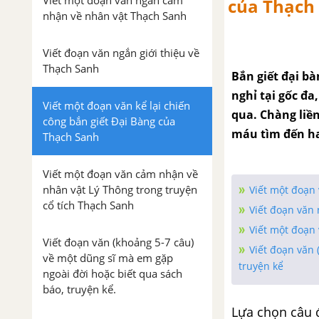
Viết một đoạn văn ngắn cảm
của Thạch
nhận về nhân vật Thạch Sanh
Viết đoạn văn ngắn giới thiệu về
Thạch Sanh
Bắn giết đại b
nghỉ tại gốc đ
Viết một đoạn văn kể lại chiến
qua. Chàng liền
công bắn giết Đại Bàng của
máu tìm đến ha
Thạch Sanh
Viết một đoạn văn cảm nhận về
nhân vật Lý Thông trong truyện
Viết một đoạ
cổ tích Thạch Sanh
Viết đoạn văn 
Viết một đoạn
Viết đoạn văn (khoảng 5-7 câu)
Viết đoạn văn 
về một dũng sĩ mà em gặp
truyện kể
ngoài đời hoặc biết qua sách
báo, truyện kể.
Lựa chọn câu 