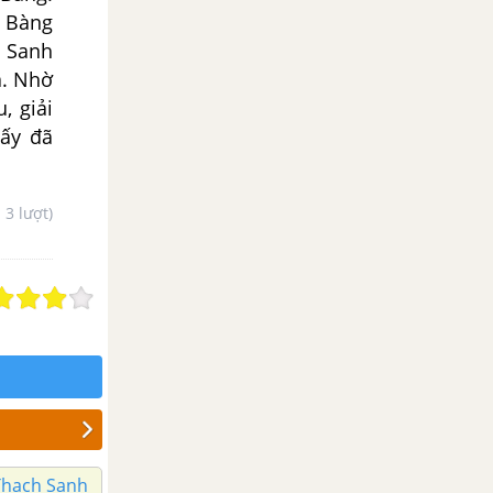
i Bàng
h Sanh
a. Nhờ
, giải
 ấy đã
- 3 lượt)
 Thạch Sanh