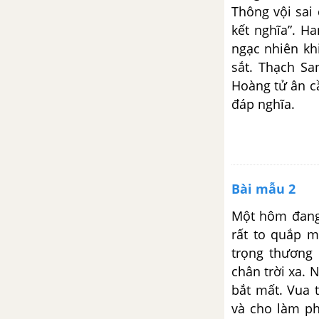
suy nghĩ về người em trong
Thông vội sai
truyện cổ tích Cây khế
kết nghĩa”. H
ngạc nhiên kh
Qua văn bản “Vua chích chòe”,
sắt. Thạch Sa
em hãy viết một đoạn văn nêu
Hoàng tử ân c
suy nghĩ về thói kiêu ngạo
đáp nghĩa.
Viết đoạn văn suy nghĩ về bài
học từ truyện cổ “Vua chích
chòe”
Bài mẫu 2
Viết đoạn văn nêu suy nghĩ về
truyện cổ tích Vua chích chòe
Một hôm đang 
rất to quắp m
Dựa vào truyện cổ tích Vua
trọng thương 
chích chòe, em hãy viết đoạn
chân trời xa. 
văn bày tỏ thái độ, suy nghĩ của
bắt mất. Vua 
mình về hành động tính cách
và cho làm ph
của cô công chúa