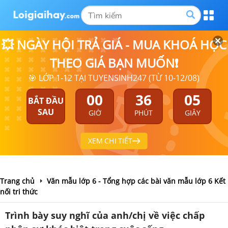
💥 NGÀY HỘI TRẢ GIÁ - MUA KHOÁ HỌC
THEO GIÁ BẠN MUỐN❗
🎯 LỚP 1-12 TẠI TUYENSINH247 (TỪ 10-12/08)
00
36
04
BẮT ĐẦU
SAU
GIỜ
PHÚT
GIÂY
XEM CHI TIẾT
Trang chủ
Văn mẫu lớp 6 - Tổng hợp các bài văn mẫu lớp 6 Kết
nối tri thức
Trình bày suy nghĩ của anh/chị về việc chấp