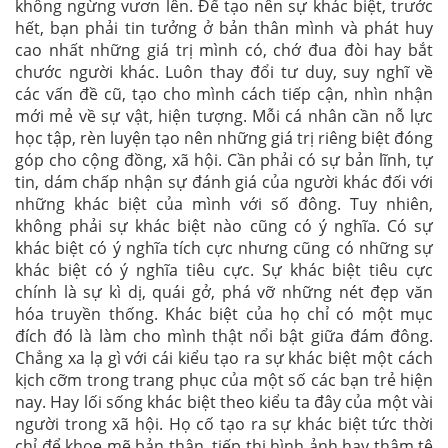
không ngừng vươn lên. Để tạo nên sự khác biệt, trước
hết, bạn phải tin tưởng ở bản thân mình và phát huy
cao nhất những giá trị mình có, chớ đua đòi hay bắt
chước người khác. Luôn thay đổi tư duy, suy nghĩ về
các vấn đề cũ, tạo cho mình cách tiếp cận, nhìn nhận
mới mẻ về sự vật, hiện tượng. Mỗi cá nhân cần nỗ lực
học tập, rèn luyện tạo nên những giá trị riêng biệt đóng
góp cho cộng đồng, xã hội. Cần phải có sự bản lĩnh, tự
tin, dám chấp nhận sự đánh giá của người khác đối với
những khác biệt của mình với số đông. Tuy nhiên,
không phải sự khác biệt nào cũng có ý nghĩa. Có sự
khác biệt có ý nghĩa tích cực nhưng cũng có những sự
khác biệt có ý nghĩa tiêu cực. Sự khác biệt tiêu cực
chính là sự kì dị, quái gở, phá vỡ những nét đẹp văn
hóa truyền thống. Khác biệt của họ chỉ có một mục
đích đó là làm cho mình thật nổi bật giữa đám đông.
Chẳng xa lạ gì với cái kiểu tạo ra sự khác biệt một cách
kịch cỡm trong trang phục của một số các bạn trẻ hiện
nay. Hay lối sống khác biệt theo kiểu ta đây của một vài
người trong xã hội. Họ cố tạo ra sự khác biệt tức thời
chỉ để khoe mẽ bản thân, tiếp thị hình ảnh hay thậm tệ