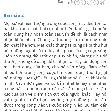
Đánh giá:
Bài mẫu 2
Mọi sự vật hiện tượng trong cuộc sống này đều tồn tại
hai khía cạnh, hai thái cực khác biệt. Không gì là hoàn
toàn đúng hay hoàn toàn sai, vấn đề chỉ là cách nhìn
nhận khác nhau. Chúng ta thường có xu hướng nhìn
đời khắt khe hơn. Mặt khác chúng ta cũng dễ bị thu hút
bởi những người có tư duy phê phán. Trong cuộc sống
luôn có những điều tốt đẹp. Tuy nhiên, những điều đó
thường không dễ dàng để ta nhận ra. Hãy tận dụng con
mắt bao dung của bạn, cho nó vận động, “làm việc”
nhiều hơn trong công cuộc tìm kiếm, đồng thời tự gạt
bỏ những suy nghĩ kiểu “người khác xấu”… ra khỏi đầu
mình. Cách đơn giản và cơ bản nhất là hãy nhã nhặn
trong bất cứ hoàn cảnh nào và sẵn lòng chia sẻ cảm
xúc của bạn vể điểm tích cực của người khác. Hãy nói
với người nào đó bạn ngưỡng mộ những gì họ làm
được trong công việc và cuộc sống. Việc lưu tâm đến
những phẩm chất tốt và sự tử tế của người khác sẽ xóa