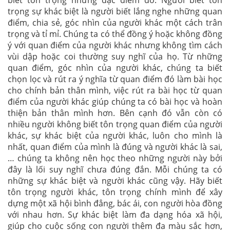
biết tôn trọng những đặc điểm đó. Người biết tôn
trọng sự khác biệt là người biết lắng nghe những quan
điểm, chia sẻ, góc nhìn của người khác một cách trân
trọng và tỉ mỉ. Chúng ta có thể đồng ý hoặc không đồng
ý với quan điểm của người khác nhưng không tìm cách
vùi dập hoặc coi thường suy nghĩ của họ. Từ những
quan điểm, góc nhìn của người khác, chúng ta biết
chọn lọc và rút ra ý nghĩa từ quan điểm đó làm bài học
cho chính bản thân mình, việc rút ra bài học từ quan
điểm của người khác giúp chúng ta có bài học và hoàn
thiện bản thân mình hơn. Bên cạnh đó vẫn còn có
nhiều người không biết tôn trọng quan điểm của người
khác, sự khác biệt của người khác, luôn cho mình là
nhất, quan điểm của mình là đúng và người khác là sai,
… chúng ta không nên học theo những người này bởi
đây là lối suy nghĩ chưa đúng đắn. Mỗi chúng ta có
những sự khác biệt và người khác cũng vậy. Hãy biết
tôn trọng người khác, tôn trọng chính mình để xây
dựng một xã hội bình đẳng, bác ái, con người hòa đồng
với nhau hơn. Sự khác biệt làm đa dạng hóa xã hội,
giúp cho cuộc sống con người thêm đa màu sắc hơn,