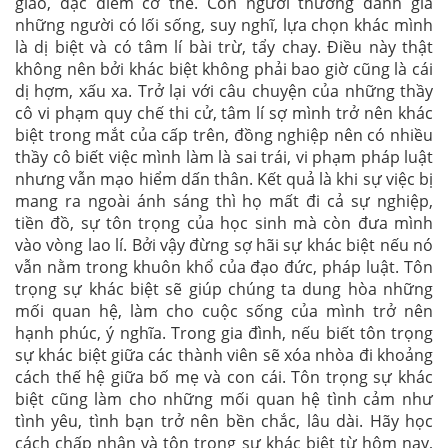
giáo, đặc điểm cơ thể. Con người thường đánh giá
những người có lối sống, suy nghĩ, lựa chọn khác mình
là dị biệt và có tâm lí bài trừ, tẩy chay. Điều này thật
không nên bởi khác biệt không phải bao giờ cũng là cái
dị hợm, xấu xa. Trở lại với câu chuyện của những thầy
cô vi phạm quy chế thi cử, tâm lí sợ mình trở nên khác
biệt trong mắt của cấp trên, đồng nghiệp nên có nhiều
thầy cô biết việc mình làm là sai trái, vi phạm pháp luật
nhưng vẫn mạo hiểm dấn thân. Kết quả là khi sự việc bị
mang ra ngoài ánh sáng thì họ mất đi cả sự nghiệp,
tiền đồ, sự tôn trọng của học sinh mà còn đưa mình
vào vòng lao lí. Bởi vậy đừng sợ hãi sự khác biệt nếu nó
vẫn nằm trong khuôn khổ của đạo đức, pháp luật. Tôn
trọng sự khác biệt sẽ giúp chúng ta dung hòa những
mối quan hệ, làm cho cuộc sống của mình trở nên
hạnh phúc, ý nghĩa. Trong gia đình, nếu biết tôn trọng
sự khác biệt giữa các thành viên sẽ xóa nhòa đi khoảng
cách thế hệ giữa bố mẹ và con cái. Tôn trọng sự khác
biệt cũng làm cho những mối quan hệ tình cảm như
tình yêu, tình bạn trở nên bền chắc, lâu dài. Hãy học
cách chấp nhận và tôn trọng sự khác biệt từ hôm nay,