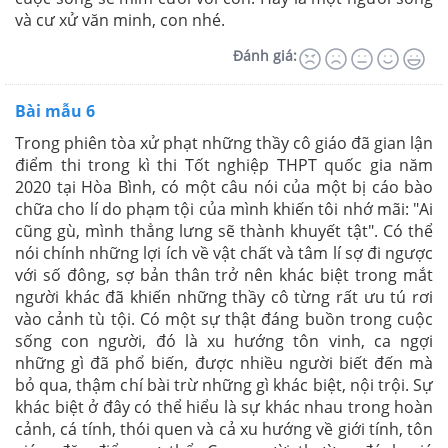
và cư xử văn minh, con nhé.
Đánh giá:
Bài mẫu 6
Trong phiên tòa xử phạt những thầy cô giáo đã gian lận
điểm thi trong kì thi Tốt nghiệp THPT quốc gia năm
2020 tại Hòa Bình, có một câu nói của một bị cáo bào
chữa cho lí do phạm tội của mình khiến tôi nhớ mãi: "Ai
cũng gù, mình thẳng lưng sẽ thành khuyết tật". Có thể
nói chính những lợi ích về vật chất và tâm lí sợ đi ngược
với số đông, sợ bản thân trở nên khác biệt trong mắt
người khác đã khiến những thầy cô từng rất ưu tú rơi
vào cảnh tù tội. Có một sự thật đáng buồn trong cuộc
sống con người, đó là xu hướng tôn vinh, ca ngợi
những gì đã phổ biến, được nhiều người biết đến mà
bỏ qua, thậm chí bài trừ những gì khác biệt, nội trội. Sự
khác biệt ở đây có thể hiểu là sự khác nhau trong hoàn
cảnh, cá tính, thói quen và cả xu hướng về giới tính, tôn