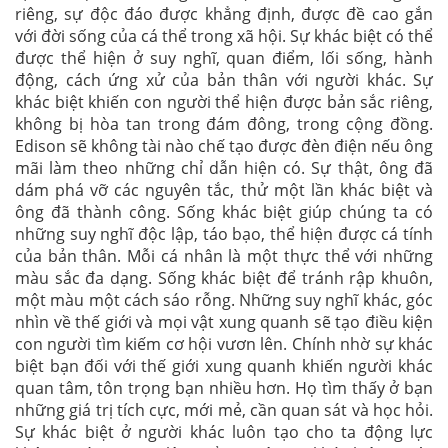
riêng, sự độc đáo được khẳng định, được đề cao gắn
với đời sống của cá thể trong xã hội. Sự khác biệt có thể
được thể hiện ở suy nghĩ, quan điểm, lối sống, hành
động, cách ứng xử của bản thân với người khác. Sự
khác biệt khiến con người thể hiện được bản sắc riêng,
không bị hòa tan trong đám đông, trong cộng đồng.
Edison sẽ không tài nào chế tạo được đèn điện nếu ông
mãi làm theo những chỉ dẫn hiện có. Sự thật, ông đã
dám phá vỡ các nguyên tắc, thử một lần khác biệt và
ông đã thành công. Sống khác biệt giúp chúng ta có
những suy nghĩ độc lập, táo bạo, thể hiện được cá tính
của bản thân. Mỗi cá nhân là một thực thể với những
màu sắc đa dạng. Sống khác biệt để tránh rập khuôn,
một màu một cách sáo rỗng. Những suy nghĩ khác, góc
nhìn về thế giới và mọi vật xung quanh sẽ tạo điều kiện
con người tìm kiếm cơ hội vươn lên. Chính nhờ sự khác
biệt bạn đối với thế giới xung quanh khiến người khác
quan tâm, tôn trọng bạn nhiều hơn. Họ tìm thấy ở bạn
những giá trị tích cực, mới mẻ, cần quan sát và học hỏi.
Sự khác biệt ở người khác luôn tạo cho ta động lực