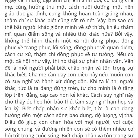
Ngay cả những cặp anh chị em sinh đôi, có cùng cha
mẹ, cùng hưởng thụ một cách nuôi dưỡng, một nền
giáo dục gia đình, cũng không hoàn toàn giống nhau,
thậm chí sự khác biệt cũng rất rõ nét. Vậy làm sao có
thể bắt người khác giống mình về sở thích, khiếu thẩm
mĩ, quan điểm sống và nhiều thứ khác nữa? Bởi vậy,
không thể hình thành một xã hội đồng phục: đồng
phục về trang phục, lối sống, đồng phục về quan điểm,
cách cư xử, thậm chí đồng phục về tư tưởng. Nếu có
một xã hội như vậy, thì nó thật sự phản nhân văn. Vấn
đề là mỗi người phải biết chấp nhận và tôn trọng sự
khác biệt. Cha mẹ cần dạy con điều này nếu muốn con
có suy nghĩ và hành xử đúng đắn. Khi ta kì thị người
khác, tức là ta đang đứng trên, tự cho mình là ở tầng
lớp trên, đẳng cấp cao hơn kẻ khác. Cách suy nghĩ này
cho thấy óc hẹp hòi, bảo thủ, tầm suy nghĩ hạn hẹp và
ích kỷ. Biết chấp nhận sự khác biệt, tức là con đang
hướng đến một cách sống bao dung, độ lượng, vị tha.
Điều đó giúp con chan hòa với mọi người, với cuộc
sống chung, và đương nhiên con sẽ có thêm nhiều cơ
hội tốt trong cuộc sống. Biết chấp nhận và tôn trọng sự