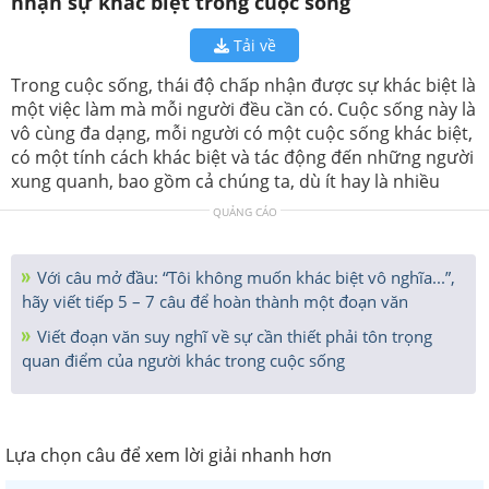
nhận sự khác biệt trong cuộc sống
Tải về
Trong cuộc sống, thái độ chấp nhận được sự khác biệt là
một việc làm mà mỗi người đều cần có. Cuộc sống này là
vô cùng đa dạng, mỗi người có một cuộc sống khác biệt,
có một tính cách khác biệt và tác động đến những người
xung quanh, bao gồm cả chúng ta, dù ít hay là nhiều
QUẢNG CÁO
Với‌ ‌câu‌ ‌mở‌ ‌đầu: ‌“Tôi‌ ‌không‌ ‌muốn‌ ‌khác‌ ‌biệt‌ ‌vô‌ ‌nghĩa...”,‌
hãy‌ ‌viết‌ ‌tiếp‌ ‌5‌ ‌–‌ ‌7‌ ‌câu‌ ‌để‌ ‌hoàn‌ ‌thành‌ ‌một‌ ‌đoạn‌ ‌văn
Viết đoạn văn suy nghĩ về sự cần thiết phải tôn trọng
quan điểm của người khác trong cuộc sống
Lựa chọn câu để xem lời giải nhanh hơn