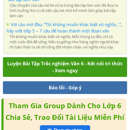
Câu chuyện của cậu bé Ni-cô-la trong Bài tập làm văn đã đưa ra
tình huống thú vị về việc cậu bé nhờ bố mình làm giúp bài tập
làm văn
Với‌ ‌câu‌ ‌mở‌ ‌đầu: ‌“Tôi‌ ‌không‌ ‌muốn‌ ‌khác‌ ‌biệt‌ ‌vô‌ ‌nghĩa...”,‌
hãy‌ ‌viết‌ ‌tiếp‌ ‌5‌ ‌–‌ ‌7‌ ‌câu‌ ‌để‌ ‌hoàn‌ ‌thành‌ ‌một‌ ‌đoạn‌ ‌văn
Tôi‌ ‌không‌ ‌muốn‌ ‌khác‌ ‌biệt‌ ‌vô‌ ‌nghĩa.‌ ‌Mỗi‌ ‌chúng‌ ‌ta‌ ‌đều‌ ‌chỉ‌ ‌có‌
‌một‌ ‌cuộc‌ ‌đời‌ ‌để‌ ‌sống.‌ ‌Nếu‌ ‌ta‌ ‌giống‌ ‌như‌ ‌hàng‌ ‌nghìn‌ ‌người‌ ‌khác‌
‌thì‌ ‌bản‌ ‌thân‌ ‌ta‌ ‌sẽ‌ ‌chỉ‌ ‌sống‌ ‌đời‌ ‌nhàm‌ ‌chán,‌ ‌vô‌ ‌nghĩa‌ ‌như‌ ‌vậy
Luyện Bài Tập Trắc nghiệm Văn 6 - Kết nối tri thức
- Xem ngay
Báo lỗi - Góp ý
Tham Gia Group Dành Cho Lớp 6
Chia Sẻ, Trao Đổi Tài Liệu Miễn Phí