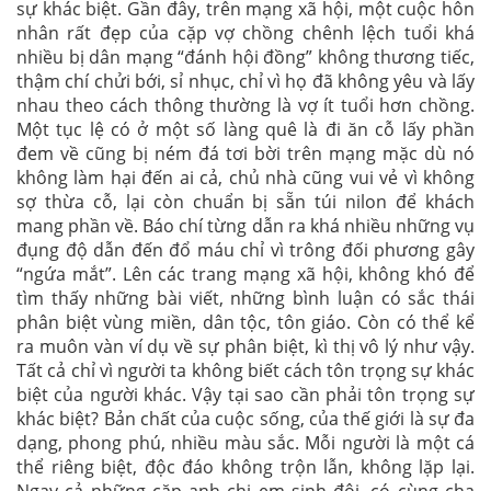
sự khác biệt. Gần đây, trên mạng xã hội, một cuộc hôn
nhân rất đẹp của cặp vợ chồng chênh lệch tuổi khá
nhiều bị dân mạng “đánh hội đồng” không thương tiếc,
thậm chí chửi bới, sỉ nhục, chỉ vì họ đã không yêu và lấy
nhau theo cách thông thường là vợ ít tuổi hơn chồng.
Một tục lệ có ở một số làng quê là đi ăn cỗ lấy phần
đem về cũng bị ném đá tơi bời trên mạng mặc dù nó
không làm hại đến ai cả, chủ nhà cũng vui vẻ vì không
sợ thừa cỗ, lại còn chuẩn bị sẵn túi nilon để khách
mang phần về. Báo chí từng dẫn ra khá nhiều những vụ
đụng độ dẫn đến đổ máu chỉ vì trông đối phương gây
“ngứa mắt”. Lên các trang mạng xã hội, không khó để
tìm thấy những bài viết, những bình luận có sắc thái
phân biệt vùng miền, dân tộc, tôn giáo. Còn có thể kể
ra muôn vàn ví dụ về sự phân biệt, kì thị vô lý như vậy.
Tất cả chỉ vì người ta không biết cách tôn trọng sự khác
biệt của người khác. Vậy tại sao cần phải tôn trọng sự
khác biệt? Bản chất của cuộc sống, của thế giới là sự đa
dạng, phong phú, nhiều màu sắc. Mỗi người là một cá
thể riêng biệt, độc đáo không trộn lẫn, không lặp lại.