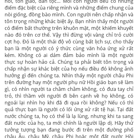
nói, tôn giáo, dân tộc… Mỗi con người đều có những
điểm đặc biệt của riêng mình và những điểm chung của
nòi giống, đồng bào mình. Con người nên chấp nhận và
tôn trọng những khác biệt ấy. Bạn nhìn thấy một người
có điểm bất thường trên khuôn mặt, một khiếm khuyết
nào đó trên cơ thể. Vậy thì đừng vội vàng chỉ trỏ cười
cợt họ. Đó là một thái độ vô cùng bất lịch sự, cho thấy
bạn là một người có ý thức cùng văn hóa ứng xử rất
kém. Không có ai dám đảm bảo mình là một người
thực sự hoàn hảo cả. Chúng ta phải biết tôn trọng và
chấp nhận sự khác biệt của họ nếu điều đó không ảnh
hưởng gì đến chúng ta. Nhìn thấy một người châu Phi
trên đường hay một người phụ nữ Hồi giáo bạn sẽ làm
gì, có nhìn người ta chằm chằm không, có đưa tay chỉ
trỏ, thì thầm với người đi bên cạnh về họ không, có
ngoái lại nhìn họ khi đã đi qua rồi không? Nếu có thì
quả thực bạn là người có lối ứng xử rất tệ hại. Tại đất
nước chúng ta, họ có thể là lạ lùng, nhưng khi ta sang
đất nước của họ, ta mới chính là người lập dị. Hãy thử
tưởng tượng bạn đang bước đi trên một đường phố
châu Âu, châu Mỹ, châu Phi hoặc một đất nước Hồi