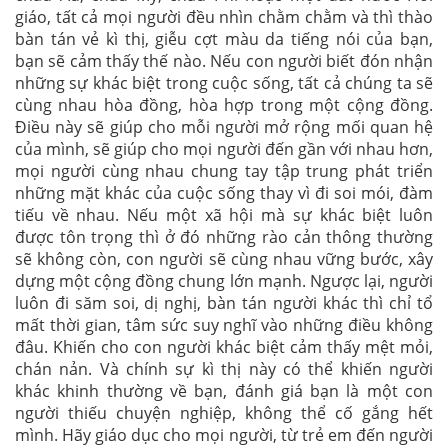
giáo, tất cả mọi người đều nhìn chằm chằm và thì thào
bàn tán vẻ kì thị, giễu cợt màu da tiếng nói của bạn,
bạn sẽ cảm thấy thế nào. Nếu con người biết đón nhận
những sự khác biệt trong cuộc sống, tất cả chúng ta sẽ
cùng nhau hòa đồng, hòa hợp trong một cộng đồng.
Điều này sẽ giúp cho mỗi người mở rộng mối quan hệ
của mình, sẽ giúp cho mọi người đến gần với nhau hơn,
mọi người cùng nhau chung tay tập trung phát triển
những mặt khác của cuộc sống thay vì đi soi mói, đàm
tiếu về nhau. Nếu một xã hội mà sự khác biệt luôn
được tôn trọng thì ở đó những rào cản thông thường
sẽ không còn, con người sẽ cùng nhau vững bước, xây
dựng một cộng đồng chung lớn mạnh. Ngược lại, người
luôn đi săm soi, dị nghị, bàn tán người khác thì chỉ tổ
mất thời gian, tâm sức suy nghĩ vào những điều không
đâu. Khiến cho con người khác biệt cảm thấy mệt mỏi,
chán nản. Và chính sự kì thị này có thể khiến người
khác khinh thường về bạn, đánh giá bạn là một con
người thiếu chuyện nghiệp, không thể cố gắng hết
mình. Hãy giáo dục cho mọi người, từ trẻ em đến người