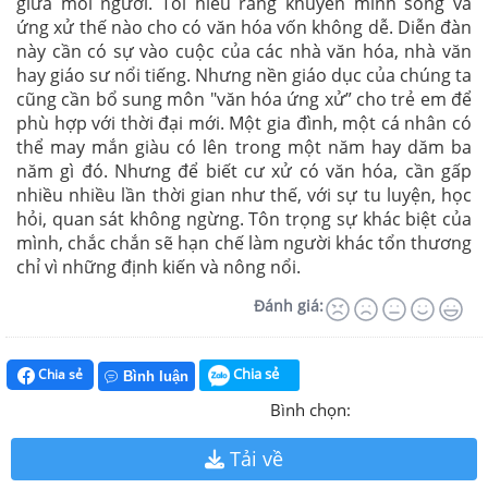
giữa mỗi người. Tôi hiểu rằng khuyên mình sống và
ứng xử thế nào cho có văn hóa vốn không dễ. Diễn đàn
này cần có sự vào cuộc của các nhà văn hóa, nhà văn
hay giáo sư nổi tiếng. Nhưng nền giáo dục của chúng ta
cũng cần bổ sung môn "văn hóa ứng xử” cho trẻ em để
phù hợp với thời đại mới. Một gia đình, một cá nhân có
thể may mắn giàu có lên trong một năm hay dăm ba
năm gì đó. Nhưng để biết cư xử có văn hóa, cần gấp
nhiều nhiều lần thời gian như thế, với sự tu luyện, học
hỏi, quan sát không ngừng. Tôn trọng sự khác biệt của
mình, chắc chắn sẽ hạn chế làm người khác tổn thương
chỉ vì những định kiến và nông nổi.
Đánh giá:
Chia sẻ
Chia sẻ
Bình luận
Bình chọn:
Tải về