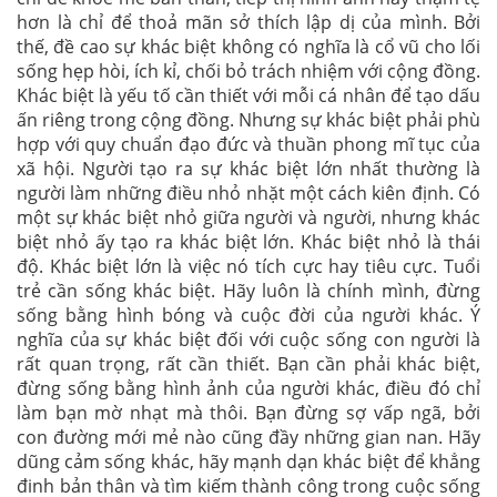
hơn là chỉ để thoả mãn sở thích lập dị của mình. Bởi
thế, đề cao sự khác biệt không có nghĩa là cổ vũ cho lối
sống hẹp hòi, ích kỉ, chối bỏ trách nhiệm với cộng đồng.
Khác biệt là yếu tố cần thiết với mỗi cá nhân để tạo dấu
ấn riêng trong cộng đồng. Nhưng sự khác biệt phải phù
hợp với quy chuẩn đạo đức và thuần phong mĩ tục của
xã hội. Người tạo ra sự khác biệt lớn nhất thường là
người làm những điều nhỏ nhặt một cách kiên định. Có
một sự khác biệt nhỏ giữa người và người, nhưng khác
biệt nhỏ ấy tạo ra khác biệt lớn. Khác biệt nhỏ là thái
độ. Khác biệt lớn là việc nó tích cực hay tiêu cực. Tuổi
trẻ cần sống khác biệt. Hãy luôn là chính mình, đừng
sống bằng hình bóng và cuộc đời của người khác. Ý
nghĩa của sự khác biệt đối với cuộc sống con người là
rất quan trọng, rất cần thiết. Bạn cần phải khác biệt,
đừng sống bằng hình ảnh của người khác, điều đó chỉ
làm bạn mờ nhạt mà thôi. Bạn đừng sợ vấp ngã, bởi
con đường mới mẻ nào cũng đầy những gian nan. Hãy
dũng cảm sống khác, hãy mạnh dạn khác biệt để khẳng
đinh bản thân và tìm kiếm thành công trong cuộc sống