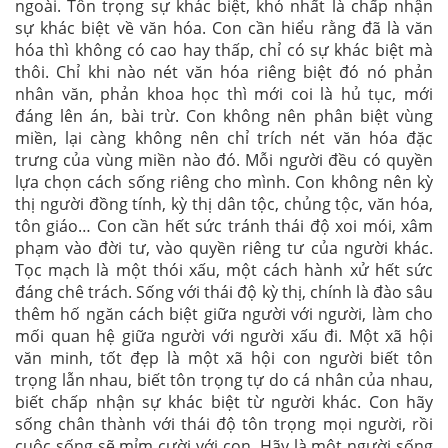
ngoài. Tôn trọng sự khác biệt, khó nhất là chấp nhận
sự khác biệt về văn hóa. Con cần hiểu rằng đã là văn
hóa thì không có cao hay thấp, chỉ có sự khác biệt mà
thôi. Chỉ khi nào nét văn hóa riêng biệt đó nó phản
nhân văn, phản khoa học thì mới coi là hủ tục, mới
đáng lên án, bài trừ. Con không nên phân biệt vùng
miền, lại càng không nên chỉ trích nét văn hóa đặc
trưng của vùng miền nào đó. Mỗi người đều có quyền
lựa chọn cách sống riêng cho mình. Con không nên kỳ
thị người đồng tính, kỳ thị dân tộc, chủng tộc, văn hóa,
tôn giáo… Con cần hết sức tránh thái độ xoi mói, xâm
phạm vào đời tư, vào quyền riêng tư của người khác.
Tọc mạch là một thói xấu, một cách hành xử hết sức
đáng chê trách. Sống với thái độ kỳ thị, chính là đào sâu
thêm hố ngăn cách biệt giữa người với người, làm cho
mối quan hệ giữa người với người xấu đi. Một xã hội
văn minh, tốt đẹp là một xã hội con người biết tôn
trọng lẫn nhau, biết tôn trọng tự do cá nhân của nhau,
biết chấp nhận sự khác biệt từ người khác. Con hãy
sống chân thành với thái độ tôn trọng mọi người, rồi
cuộc sống sẽ mỉm cười với con. Hãy là một người sống