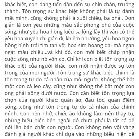
khác biệt, con đang tiến dần đến sự chín chắn, trưởng
thành. Tôn trọng sự khác biệt không phải là tự đánh
mất mình, cũng không phải là xuôi chiều, ba phải. Đơn
giản là con yêu những màu sắc phong phú của cuộc
sống, như yêu hoa hồng kiêu sa lộng lẫy thì vẫn có thể
yêu hoa xuyến chi giản dị, khiêm nhường, yêu hoa tigon
hồng hình trái tim tan vỡ, hoa sim hoang dại mà ngan
ngát màu chiều…và khi đó, con mới biết chấp nhận
cuộc sống như nó vốn có. Chỉ khi con biết tôn trọng sự
khác biệt của người khác, con mới nhận được sự tôn
trọng của mọi người. Tôn trọng sự khác biệt, chính là
tôn trọng tự do cá nhân của mỗi người. Không thể bắt
một con cá leo cây, cũng như không thể bắt một con
ong phải sống dưới nước. Con cần biết tôn trọng lựa
chọn của người khác: quần áo, đầu tóc, quan điểm
sống…cũng như tôn trọng tự do cá nhân của chính
mình. Con nên nhớ, chiếc áo không làm nên thầy tu,
những biểu hiện bên ngoài đó chưa phải là tất cả để
nói lên bản chất con người. Con không nên vội vàng
đánh giá người khác chỉ dựa vào những biểu hiện bề