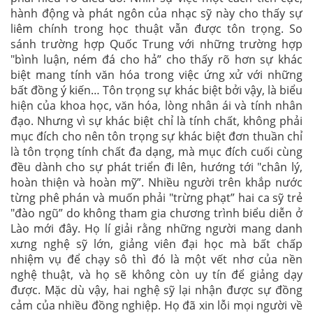
hành động và phát ngôn của nhạc sỹ này cho thấy sự
liêm chính trong học thuật vẫn được tôn trọng. So
sánh trường hợp Quốc Trung với những trường hợp
"bình luận, ném đá cho hả” cho thấy rõ hơn sự khác
biệt mang tính văn hóa trong việc ứng xử với những
bất đồng ý kiến… Tôn trọng sự khác biệt bởi vậy, là biểu
hiện của khoa học, văn hóa, lòng nhân ái và tính nhân
đạo. Nhưng vì sự khác biệt chỉ là tính chất, không phải
mục đích cho nên tôn trọng sự khác biệt đơn thuần chỉ
là tôn trọng tính chất đa dạng, mà mục đích cuối cùng
đều dành cho sự phát triển đi lên, hướng tới "chân lý,
hoàn thiện và hoàn mỹ”. Nhiều người trên khắp nước
từng phê phán và muốn phải "trừng phạt” hai ca sỹ trẻ
"đào ngũ” do không tham gia chương trình biểu diễn ở
Lào mới đây. Họ lí giải rằng những người mang danh
xưng nghệ sỹ lớn, giảng viên đại học mà bất chấp
nhiệm vụ để chạy sô thì đó là một vết nhơ của nền
nghệ thuật, và họ sẽ không còn uy tín để giảng dạy
được. Mặc dù vậy, hai nghệ sỹ lại nhận được sự đồng
cảm của nhiều đồng nghiệp. Họ đã xin lỗi mọi người về