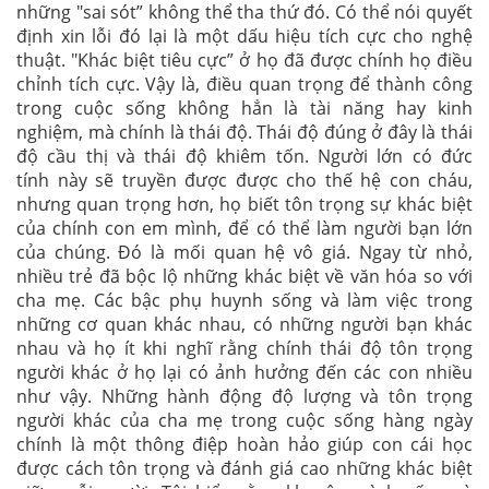
những "sai sót” không thể tha thứ đó. Có thể nói quyết
định xin lỗi đó lại là một dấu hiệu tích cực cho nghệ
thuật. "Khác biệt tiêu cực” ở họ đã được chính họ điều
chỉnh tích cực. Vậy là, điều quan trọng để thành công
trong cuộc sống không hẳn là tài năng hay kinh
nghiệm, mà chính là thái độ. Thái độ đúng ở đây là thái
độ cầu thị và thái độ khiêm tốn. Người lớn có đức
tính này sẽ truyền được được cho thế hệ con cháu,
nhưng quan trọng hơn, họ biết tôn trọng sự khác biệt
của chính con em mình, để có thể làm người bạn lớn
của chúng. Đó là mối quan hệ vô giá. Ngay từ nhỏ,
nhiều trẻ đã bộc lộ những khác biệt về văn hóa so với
cha mẹ. Các bậc phụ huynh sống và làm việc trong
những cơ quan khác nhau, có những người bạn khác
nhau và họ ít khi nghĩ rằng chính thái độ tôn trọng
người khác ở họ lại có ảnh hưởng đến các con nhiều
như vậy. Những hành động độ lượng và tôn trọng
người khác của cha mẹ trong cuộc sống hàng ngày
chính là một thông điệp hoàn hảo giúp con cái học
được cách tôn trọng và đánh giá cao những khác biệt