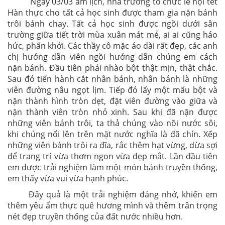
Ngày 03/03 âm lịch, nhà trường tổ chức lễ hội tết
Hàn thực cho tất cả học sinh được tham gia nặn bánh
trôi bánh chay. Tất cả học sinh được ngồi dưới sân
trường giữa tiết trời mùa xuân mát mẻ, ai ai cũng háo
hức, phấn khởi. Các thầy cô mặc áo dài rất đẹp, các anh
chị hướng dẫn viên ngồi hướng dẫn chúng em cách
nặn bánh. Đầu tiên phải nhào bột thật mịn, thật chắc.
Sau đó tiến hành cắt nhân bánh, nhân bánh là những
viên đường nâu ngọt lịm. Tiếp đó lấy một mẩu bột và
nặn thành hình tròn dẹt, đặt viên đường vào giữa và
nặn thành viên tròn nhỏ xinh. Sau khi đã nặn được
những viên bánh trôi, ta thả chúng vào nồi nước sôi,
khi chúng nổi lên trên mặt nước nghĩa là đã chín. Xếp
những viên bánh trôi ra đĩa, rắc thêm hạt vừng, dừa sợi
để trang trí vừa thơm ngon vừa đẹp mắt. Lần đầu tiên
em được trải nghiệm làm một món bánh truyền thống,
em thấy vừa vui vừa hạnh phúc.
Đây quả là một trải nghiệm đáng nhớ, khiến em
thêm yêu ẩm thực quê hương mình và thêm trân trọng
nét đẹp truyền thống của đất nước nhiều hơn.