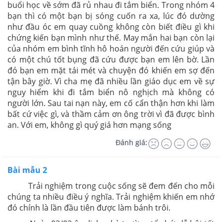
buổi học về sớm đã rủ nhau đi tắm biển. Trong nhóm 4
bạn thì có một bạn bị sóng cuốn ra xa, lúc đó dường
như đầu óc em quay cuồng không còn biết điều gì khi
chứng kiến bạn mình như thế. May mắn hai bạn còn lại
của nhóm em bình tĩnh hô hoán người đến cứu giúp và
có một chú tốt bụng đã cứu được bạn em lên bờ. Lần
đó bạn em mặt tái mét và chuyện đó khiến em sợ đến
tận bây giờ. Vì cha mẹ đã nhiều lần giáo dục em về sự
nguy hiểm khi đi tắm biển nô nghịch mà không có
người lớn. Sau tai nạn này, em cố cẩn thận hơn khi làm
bất cứ việc gì, và thầm cảm ơn ông trời vì đã được bình
an. Với em, không gì quý giá hơn mạng sống
Đánh giá:
Bài mẫu 2
Trải nghiệm trong cuộc sống sẽ đem đến cho mỗi
chúng ta nhiều điều ý nghĩa. Trải nghiệm khiến em nhớ
đó chính là lần đầu tiên được làm bánh trôi.