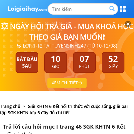
💥 NGÀY HỘI TRẢ GIÁ - MUA KHOÁ HỌC
THEO GIÁ BẠN MUỐN❗
🎯 LỚP 1-12 TẠI TUYENSINH247 (TỪ 10-12/08)
10
07
51
BẮT ĐẦU
SAU
GIỜ
PHÚT
GIÂY
XEM CHI TIẾT
Trang chủ
Giải KHTN 6 Kết nối tri thức với cuộc sống, giải bài
tập SGK KHTN lớp 6 đầy đủ chi tiết
Trả lời câu hỏi mục I trang 46 SGK KHTN 6 Kết