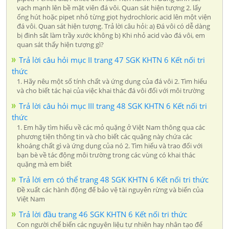
vạch mạnh lên bề mặt viên đá vôi. Quan sát hiện tượng 2. lấy
ống hút hoặc pipet nhỏ từng giọt hydrochloric acid lên một viện
đá vôi. Quan sát hiện tượng. Trả lời câu hỏi: a) Đá vôi có dễ dàng
bị đinh sắt làm trầy xước không b) Khi nhỏ acid vào đá vôi, em
quan sát thấy hiện tượng gì?
Trả lời câu hỏi mục II trang 47 SGK KHTN 6 Kết nối tri
thức
1. Hãy nêu một số tính chất và ứng dụng của đá vôi 2. Tìm hiểu
và cho biết tác hại của việc khai thác đá vôi đối với môi trường
Trả lời câu hỏi mục III trang 48 SGK KHTN 6 Kết nối tri
thức
1. Em hãy tìm hiểu về các mỏ quặng ở Việt Nam thông qua các
phương tiện thông tin và cho biết các quặng này chứa các
khoáng chất gì và ứng dụng của nó 2. Tìm hiểu và trao đổi với
bạn bè về tác động môi trường trong các vùng có khai thác
quặng mà em biết
Trả lời em có thể trang 48 SGK KHTN 6 Kết nối tri thức
Đề xuất các hành động để bảo vệ tài nguyên rừng và biển của
Việt Nam
Trả lời đầu trang 46 SGK KHTN 6 Kết nối tri thức
Con người chế biến các nguyên liệu tự nhiên hay nhân tạo để