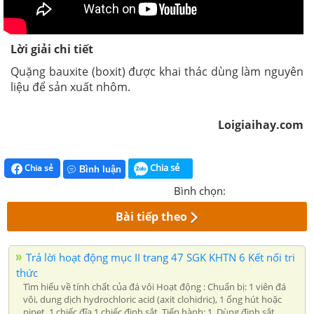
Lời giải chi tiết
Quặng bauxite (boxit) được khai thác dùng làm nguyên
liệu để sản xuất nhôm.
Loigiaihay.com
Chia sẻ
Chia sẻ
Bình luận
Bình chọn:
Bài tiếp theo
Trả lời hoạt động mục II trang 47 SGK KHTN 6 Kết nối tri
thức
Tìm hiểu về tính chất của đá vôi Hoạt động : Chuẩn bị: 1 viên đá
vôi, dung dịch hydrochloric acid (axit clohidric), 1 ống hút hoặc
pipet, 1 chiếc đĩa,1 chiếc đinh sắt. Tiến hành: 1. Dùng đinh sắt