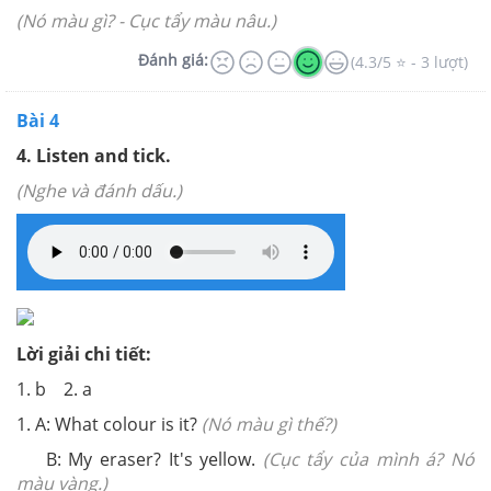
(Nó màu gì? - Cục tẩy màu nâu.)
Đánh giá:
(4.3/5 ⭐ - 3 lượt)
Bài 4
4. Listen and tick.
(Nghe và đánh dấu.)
Lời giải chi tiết:
1. b 2. a
1. A: What colour is it?
(Nó màu gì thế?)
B: My eraser? It's yellow.
(Cục tẩy của mình á? Nó
màu vàng.)