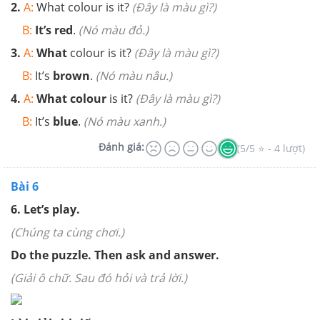
2.
A:
What colour is it?
(Đây là màu gì?)
B:
It’s red
.
(Nó màu đỏ.)
3.
A:
What
colour is it?
(Đây là màu gì?)
B:
It’s
brown
.
(Nó màu nâu.)
4.
A:
What colour
is it?
(Đây là màu gì?)
B:
It’s
blue
.
(Nó màu xanh.)
Đánh giá:
(5/5 ⭐ - 4 lượt)
Bài 6
6. Let’s play.
(Chúng ta cùng chơi.)
Do the puzzle. Then ask and answer.
(Giải ô chữ. Sau đó hỏi và trả lời.)