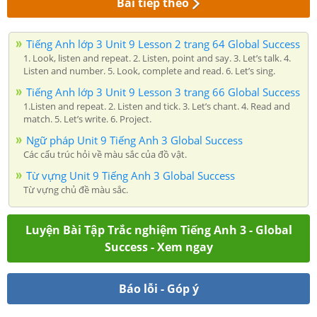
Bài tiếp theo
Tiếng Anh lớp 3 Unit 9 Lesson 2 trang 64 Global Success
1. Look, listen and repeat. 2. Listen, point and say. 3. Let’s talk. 4.
Listen and number. 5. Look, complete and read. 6. Let’s sing.
Tiếng Anh lớp 3 Unit 9 Lesson 3 trang 66 Global Success
1.Listen and repeat. 2. Listen and tick. 3. Let’s chant. 4. Read and
match. 5. Let’s write. 6. Project.
Ngữ pháp Unit 9 Tiếng Anh 3 Global Success
Các cấu trúc hỏi về màu sắc của đồ vật.
Từ vựng Unit 9 Tiếng Anh 3 Global Success
Từ vựng chủ đề màu sắc.
Luyện Bài Tập Trắc nghiệm Tiếng Anh 3 - Global
Success - Xem ngay
Báo lỗi - Góp ý