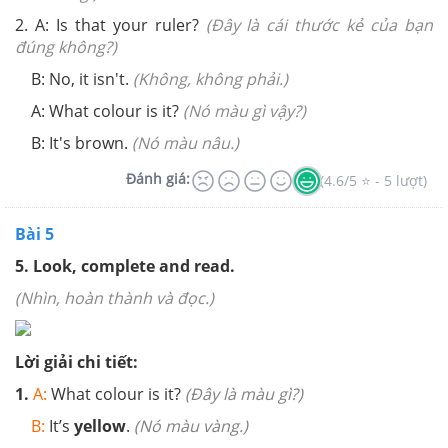
2. A: Is that your ruler?
(Đây là cái thước kẻ của bạn
đúng không?)
B: No, it isn't.
(Không, không phải.)
A: What colour is it?
(Nó màu gì vậy?)
B: It's brown.
(Nó màu nâu.)
Đánh giá:
(4.6/5 ⭐ - 5 lượt)
Bài 5
5. Look, complete and read.
(Nhìn, hoàn thành và đọc.)
Lời giải chi tiết:
1.
A:
What colour is it?
(Đây là màu gì?)
B:
It’s
yellow
.
(Nó màu vàng.)