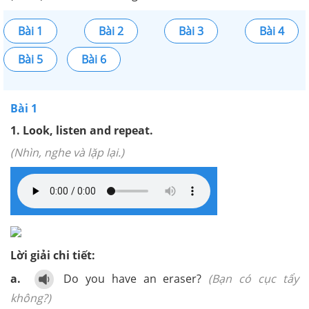
Bài 1
Bài 2
Bài 3
Bài 4
Bài 5
Bài 6
Bài 1
1. Look, listen and repeat.
(Nhìn, nghe và lặp lại.)
Lời giải chi tiết:
a.
Do you have an eraser?
(Bạn có cục tẩy
không?)