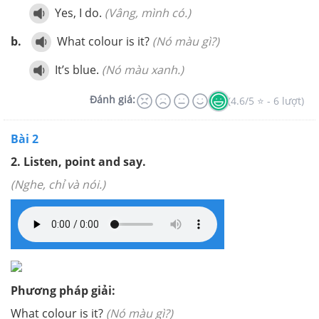
Yes, I do.
(Vâng, mình có.)
b.
What colour is it?
(Nó màu gì?)
It’s blue.
(Nó màu xanh.)
Đánh giá:
(4.6/5 ⭐ - 6 lượt)
Bài 2
2. Listen, point and say.
(Nghe, chỉ và nói.)
Phương pháp giải:
What colour is it?
(Nó màu gì?)