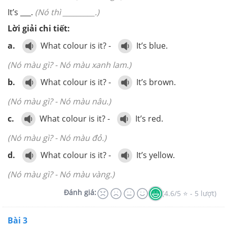
It’s ___.
(Nó thì _________.)
Lời giải chi tiết:
a.
What colour is it? -
It’s blue.
(Nó màu gì? - Nó màu xanh lam.)
b.
What colour is it? -
It’s brown.
(Nó màu gì? - Nó màu nâu.)
c.
What colour is it? -
It’s red.
(Nó màu gì? - Nó màu đỏ.)
d.
What colour is it? -
It’s yellow.
(Nó màu gì? - Nó màu vàng.)
Đánh giá:
(4.6/5 ⭐ - 5 lượt)
Bài 3