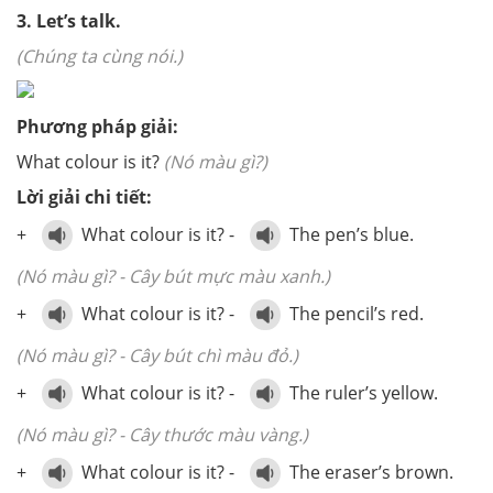
3. Let’s talk.
(Chúng ta cùng nói.)
Phương pháp giải:
What colour is it?
(Nó màu gì?)
Lời giải chi tiết:
+
What colour is it? -
The pen’s blue.
(Nó màu gì? - Cây bút mực màu xanh.)
+
What colour is it? -
The pencil’s red.
(Nó màu gì? - Cây bút chì màu đỏ.)
+
What colour is it? -
The ruler’s yellow.
(Nó màu gì? - Cây thước màu vàng.)
+
What colour is it? -
The eraser’s brown.