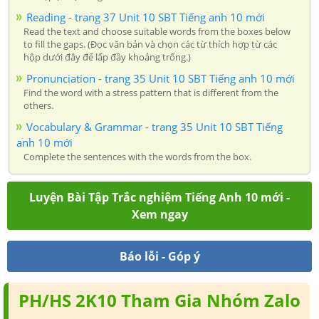
Reading - trang 37 Unit 10 SBT Tiếng anh 10 mới
Read the text and choose suitable words from the boxes below
to fill the gaps. (Đọc văn bản và chọn các từ thích hợp từ các
hộp dưới đây để lấp đầy khoảng trống.)
Pronunciation - trang 35 Unit 10 SBT Tiếng anh 10 mới
Find the word with a stress pattern that is different from the
others.
Vocabulary & Grammar - trang 35 Unit 10 SBT Tiếng
anh 10 mới
Complete the sentences with the words from the box.
Luyện Bài Tập Trắc nghiệm Tiếng Anh 10 mới -
Xem ngay
Báo lỗi - Góp ý
PH/HS 2K10 Tham Gia Nhóm Zalo