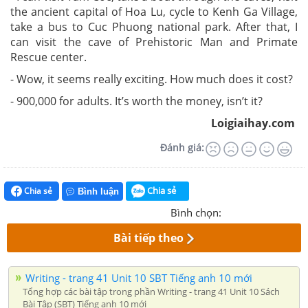
the ancient capital of Hoa Lu, cycle to Kenh Ga Village,
take a bus to Cuc Phuong national park. After that, I
can visit the cave of Prehistoric Man and Primate
Rescue center.
- Wow, it seems really exciting. How much does it cost?
- 900,000 for adults. It’s worth the money, isn’t it?
Loigiaihay.com
Đánh giá:
Chia sẻ
Chia sẻ
Bình luận
Bình chọn:
Bài tiếp theo
Writing - trang 41 Unit 10 SBT Tiếng anh 10 mới
Tổng hợp các bài tập trong phần Writing - trang 41 Unit 10 Sách
Bài Tập (SBT) Tiếng anh 10 mới