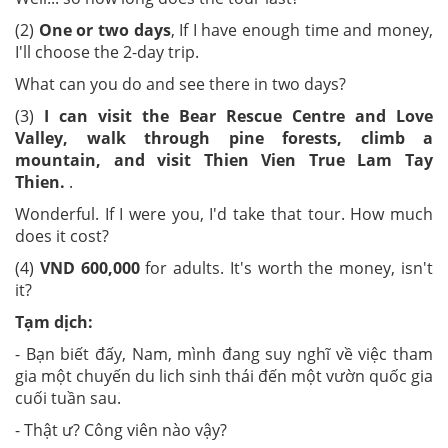
(2)
One or two days
, If I have enough time and money,
I'll choose the 2-day trip.
What can you do and see there in two days?
(3)
I can visit the Bear Rescue Centre and Love
Valley, walk through pine forests, climb a
mountain, and visit Thien Vien True Lam Tay
Thien.
.
Wonderful. If I were you, I'd take that tour. How much
does it cost?
(4)
VND 600,000
for adults. It's worth the money, isn't
it?
Tạm dịch:
- Bạn biết đấy, Nam, mình đang suy nghĩ về việc tham
gia một chuyến du lich sinh thái đến một vườn quốc gia
cuối tuần sau.
- Thật ư? Công viên nào vậy?