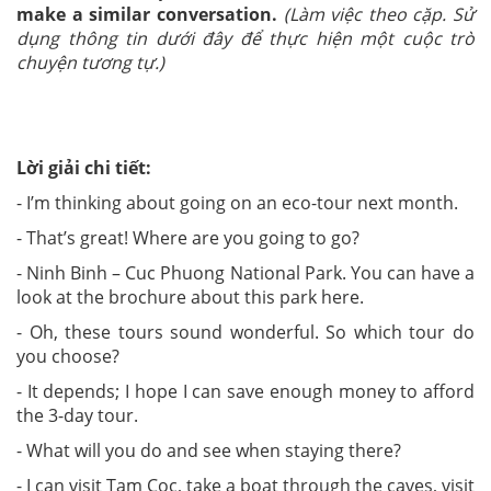
make a similar conversation.
(
Làm việc theo cặp. Sử
dụng thông tin dưới đây để thực hiện một cuộc trò
chuyện tương
tự.)
Lời giải chi tiết:
- I’m thinking about going on an eco-tour next month.
- That’s great! Where are you going to go?
- Ninh Binh – Cuc Phuong National Park. You can have a
look at the brochure about this park here.
- Oh, these tours sound wonderful. So which tour do
you choose?
- It depends; I hope I can save enough money to afford
the 3-day tour.
- What will you do and see when staying there?
- I can visit Tam Coc, take a boat through the caves, visit