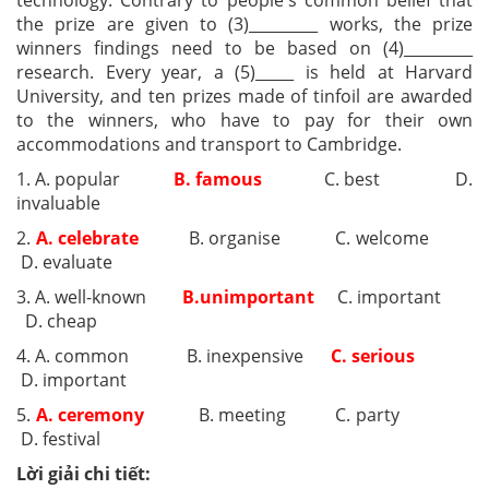
technology. Contrary to people's common belief that
the prize are given to (3)_________ works, the prize
winners findings need to be based on (4)_________
research. Every year, a (5)_____ is held at Harvard
University, and ten prizes made of tinfoil are awarded
to the winners, who have to pay for their own
accommodations and transport to Cambridge.
1. A. popular
B. famous
C. best D.
invaluable
2.
A. celebrate
B. organise C. welcome
D. evaluate
3. A. well-known
B.unimportant
C. important
D. cheap
4. A. common B. inexpensive
C. serious
D. important
5.
A. ceremony
B. meeting C. party
D. festival
Lời giải chi tiết: