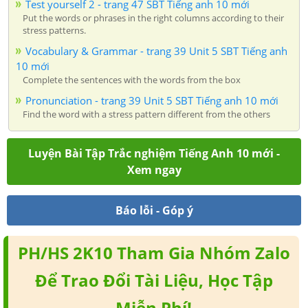
Test yourself 2 - trang 47 SBT Tiếng anh 10 mới
Put the words or phrases in the right columns according to their
stress patterns.
Vocabulary & Grammar - trang 39 Unit 5 SBT Tiếng anh
10 mới
Complete the sentences with the words from the box
Pronunciation - trang 39 Unit 5 SBT Tiếng anh 10 mới
Find the word with a stress pattern different from the others
Luyện Bài Tập Trắc nghiệm Tiếng Anh 10 mới -
Xem ngay
Báo lỗi - Góp ý
PH/HS 2K10 Tham Gia Nhóm Zalo
Để Trao Đổi Tài Liệu, Học Tập
Miễn Phí!