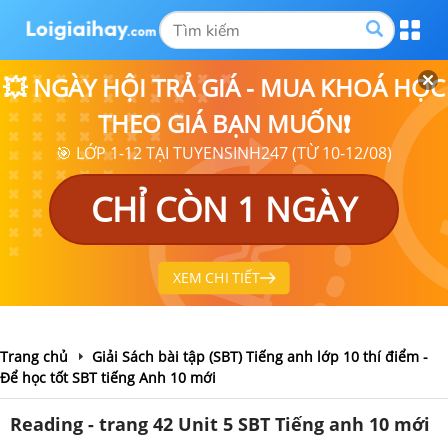
💥 NGÀY HỘI TRẢ GIÁ - MUA KHOÁ HỌC
THEO GIÁ BẠN MUỐN❗
🎯 LỚP 1-12 TẠI TUYENSINH247 (TỪ 10-12/08)
CHỈ CÒN 1 NGÀY
XEM CHI TIẾT
Trang chủ
Giải Sách bài tập (SBT) Tiếng anh lớp 10 thí điểm -
Để học tốt SBT tiếng Anh 10 mới
Reading - trang 42 Unit 5 SBT Tiếng anh 10 mới