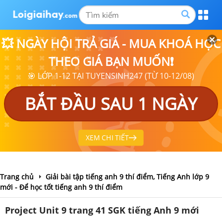
💥 NGÀY HỘI TRẢ GIÁ - MUA KHOÁ HỌC
THEO GIÁ BẠN MUỐN❗
🎯 LỚP 1-12 TẠI TUYENSINH247 (TỪ 10-12/08)
BẮT ĐẦU SAU 1 NGÀY
XEM CHI TIẾT
Trang chủ
Giải bài tập tiếng anh 9 thí điểm, Tiếng Anh lớp 9
mới - Để học tốt tiếng anh 9 thí điểm
Project Unit 9 trang 41 SGK tiếng Anh 9 mới