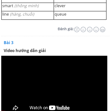
smart
(thông minh)
clever
line
(hàng, chuỗi)
queue
Đánh giá:
Bài 3
Video hướng dẫn giải