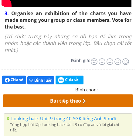
3.
Organise an exhibition of the charts you have
made among your group or class members. Vote for
the best.
(Tổ chức trưng bày những sơ đồ bạn đã làm trong
nhóm hoặc các thành viên trong lớp. Bầu chọn cái tốt
nhất.)
Đánh giá:
Chia sẻ
Chia sẻ
Bình luận
Bình chọn:
Bài tiếp theo
Looking back Unit 9 trang 40 SGK tiếng Anh 9 mới
Tổng hợp bài tập Looking back Unit 9 có đáp án và lời giải chi
tiết.