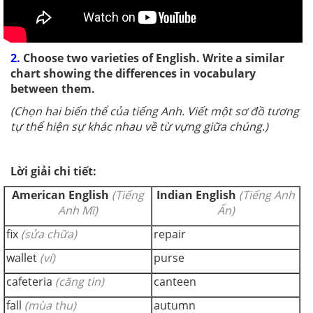
2.
Choose two varieties of English. Write a similar
chart showing the differences in vocabulary
between them.
(Chọn hai biến thể của tiếng Anh. Viết một sơ đồ tương
tự thể hiện sự khác nhau về từ vựng giữa chúng.)
Lời giải chi tiết:
American English
(Tiếng
Indian English
(Tiếng Anh
Anh Mĩ)
Ấn)
fix
(sửa chữa)
repair
wallet
(ví)
purse
cafeteria
(căng tin)
canteen
fall
(mùa thu)
autumn