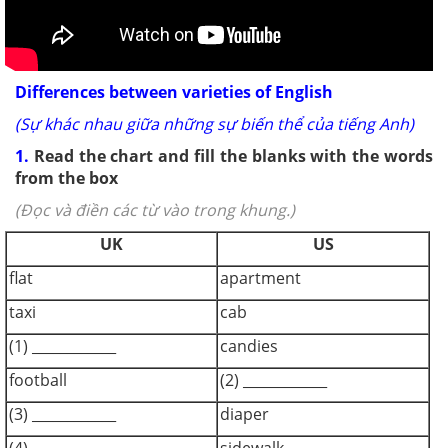
Differences between varieties of English
(Sự khác nhau giữa những sự biến thể của tiếng Anh)
1.
Read the chart and fill the blanks with the words
from the box
(Đọc và điền các từ vào trong khung.)
UK
US
flat
apartment
taxi
cab
(1) ____________
candies
football
(2) ____________
(3) ____________
diaper