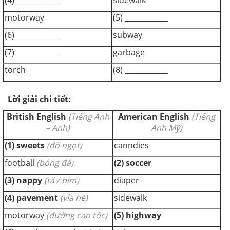
(4) ____________
sidewalk
motorway
(5) ____________
(6) ____________
subway
(7) ____________
garbage
torch
(8) ____________
Lời giải chi tiết:
British English
(Tiếng Anh
American English
(Tiếng
– Anh)
Anh Mỹ)
(1)
sweets
(đồ
ngọt)
canndies
football
(bóng đá)
(2)
soccer
(3) nappy
(tã
/ bỉm)
diaper
(4) pavement
(vỉa hè)
sidewalk
motorway
(đường cao tốc)
(5) highway