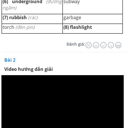
(6)
underground
(đường
subway
ngầm)
(7) rubbish
(rác)
garbage
torch
(đèn pin)
(8)
flashlight
Đánh giá:
Bài 2
Video hướng dẫn giải