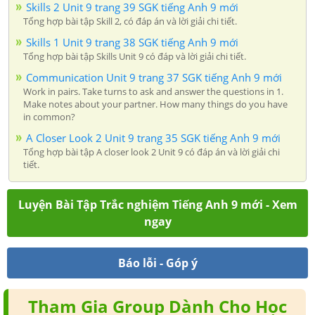
Skills 2 Unit 9 trang 39 SGK tiếng Anh 9 mới
Tổng hợp bài tập Skill 2, có đáp án và lời giải chi tiết.
Skills 1 Unit 9 trang 38 SGK tiếng Anh 9 mới
Tổng hợp bài tập Skills Unit 9 có đáp và lời giải chi tiết.
Communication Unit 9 trang 37 SGK tiếng Anh 9 mới
Work in pairs. Take turns to ask and answer the questions in 1.
Make notes about your partner. How many things do you have
in common?
A Closer Look 2 Unit 9 trang 35 SGK tiếng Anh 9 mới
Tổng hợp bài tập A closer look 2 Unit 9 có đáp án và lời giải chi
tiết.
Luyện Bài Tập Trắc nghiệm Tiếng Anh 9 mới - Xem
ngay
Báo lỗi - Góp ý
Tham Gia Group Dành Cho Học