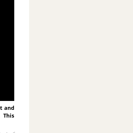
t and
 This