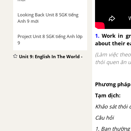
Looking Back Unit 8 SGK tiếng
Anh 9 mới
1.
Work in gro
Project Unit 8 SGK tiếng Anh lớp
9
about their e
(Làm việc the
Unit 9: English In The World -
thói quen ăn u
Tiếng Anh trên thế giới
Vocabulary - Phần từ vựng -
Unit 9 tiếng Anh 9 mới
Phương pháp 
Tạm dịch:
Luyện tập từ vựng
Khảo sát thói
Grammar: Conditional type 2 -
Câu hỏi
Unit 9 SGK Tiếng Anh 9 mới
1. Bạn thường