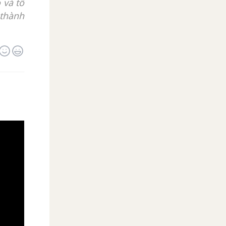
 và tổ
 thành