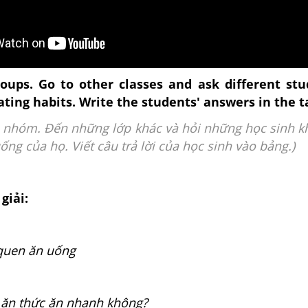
ups. Go to other classes and ask different stu
ating habits. Write the students' answers in the t
o nhóm. Đến những lớp khác và hỏi những học sinh k
ống của họ. Viết câu trả lời của học sinh vào bảng.)
giải:
 quen ăn uống
 ăn thức ăn nhanh không?