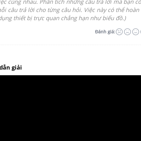
iệc cùng nhau. Phân tích những câu trả lời mà bạn có
i câu trả lời cho từng câu hỏi. Việc này có thể hoàn
ụng thiết bị trực quan chẳng hạn như biểu đồ.)
Đánh giá:
dẫn giải