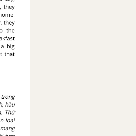
, they
 home,
, they
o the
akfast
 a big
t that
 trong
h, hầu
h. Thứ
n loại
ể mang