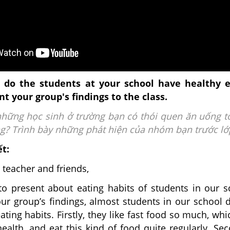
 do the students at your school have healthy e
nt your group's findings to the class.
những học sinh ở trường bạn có thói quen ăn uống t
g? Trình bày những phát hiện của nhóm bạn trước lớ
ết:
teacher and friends,
to present about eating habits of students in our s
ur group’s findings, almost students in our school 
ating habits. Firstly, they like fast food so much, whi
ealth, and eat this kind of food quite regularly. Sec