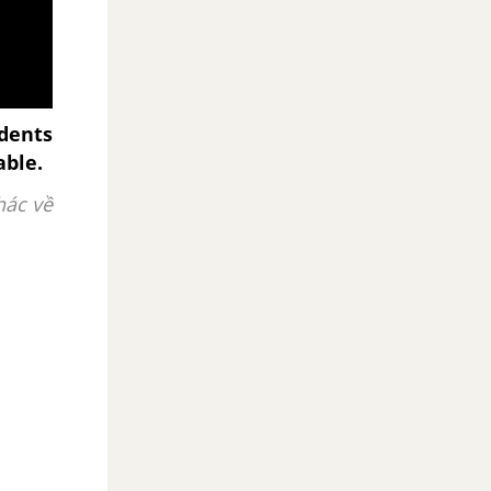
dents
able.
hác về