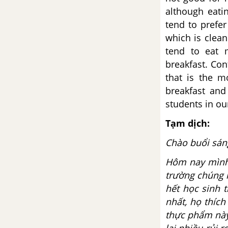
Project Unit 10 SGK tiếng Anh 9
although eati
mới
tend to prefe
Unit 11: Changing Roles In
which is clean
Society - Thay đổi vai trò
tend to eat 
trong xã hội
breakfast. Cont
that is the m
Vocabulary - Phần từ vựng -
breakfast and 
Unit 11 tiếng Anh 9 mới
students in ou
Luyện tập từ vựng
Tạm dịch:
Chào buổi sáng
Grammar: Non-defining relative
clause - Unit 11 SGK Tiếng Anh
Hôm nay mình 
9 mới
trường chúng 
hết học sinh 
Grammar: The future simple
nhất, họ thích
passive - Unit 11 SGK Tiếng Anh
thực phẩm này
9 mới