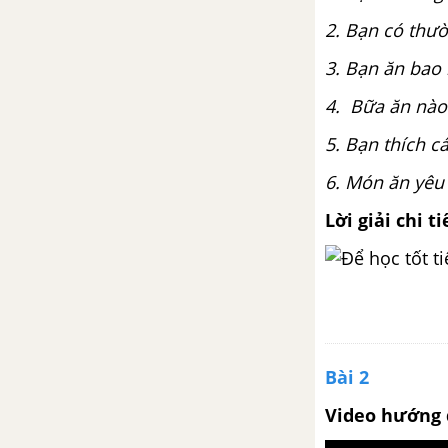
Grammar: Relative clause - Unit
2. Bạn có thư
9 SGK Tiếng Anh 9 mới
3. Bạn ăn bao
Getting Started Unit 9 SGK tiếng
4. Bữa ăn nào
Anh lớp 9 mới
5. Bạn thích c
A Closer Look 1 Unit 9 SGK
6. Món ăn yêu 
tiếng Anh lớp 9 mới
Lời giải chi ti
A closer look 2 Unit 9 SGK tiếng
Anh 9 mới
Communication Unit 9 SGK
tiếng Anh 9 mới
Bài 2
Skills 1 Unit 9 SGK tiếng Anh 9
mới
Video hướng 