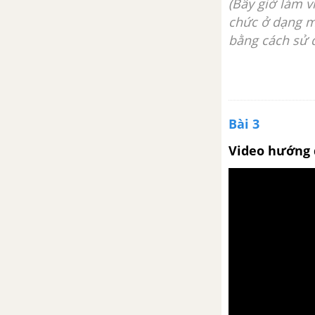
(Bây giờ làm v
hành không gian
chức ở dạng mỗ
bằng cách sử d
Vocabulary - Phần từ vựng -
Unit 10 tiếng Anh 9 mới
Luyện tập từ vựng
Bài 3
Grammar: Past perfect & past
simple - Unit 10 SGK Tiếng Anh
Video hướng 
9 mới
Grammar: Defining relative
clause - Unit 10 SGK Tiếng Anh
9 mới
Getting Started Unit 10 SGK
tiếng Anh 9 mới