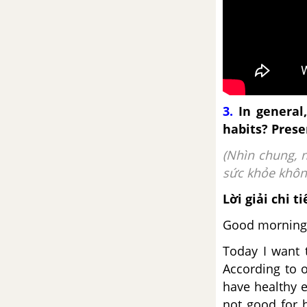
A Closer Look 1 Unit 10 SGK
tiếng Anh 9 mới
A closer look 2 Unit 10 SGK
tiếng Anh 9 mới
Communication Unit 10 SGK
3.
In general,
tiếng Anh 9 mới
habits? Prese
(Nhìn chung, 
Skills 1 Unit 10 SGK tiếng Anh 9
mới
sức khỏe khôn
Lời giải chi ti
Skills 2 Unit 10 SGK tiếng Anh 9
mới
Good morning 
Today I want 
Looking back Unit 10 SGK tiếng
According to o
Anh 9 mới
have healthy e
not good for h