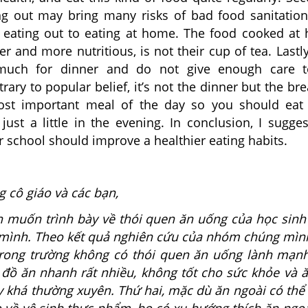
ng out may bring many risks of bad food sanitation
r eating out to eating at home. The food cooked at
er and more nutritious, is not their cup of tea. Lastly
much for dinner and do not give enough care t
rary to popular belief, it’s not the dinner but the bre
ost important meal of the day so you should eat
just a little in the evening. In conclusion, I sugges
r school should improve a healthier eating habits.
 cô giáo và các bạn,
muốn trình bày về thói quen ăn uống của học sinh
mình. Theo kết quả nghiên cứu của nhóm chúng mìn
trong trường không có thói quen ăn uống lành mạn
 đồ ăn nhanh rất nhiều, không tốt cho sức khỏe và ă
 khá thường xuyên. Thứ hai, mặc dù ăn ngoài có th