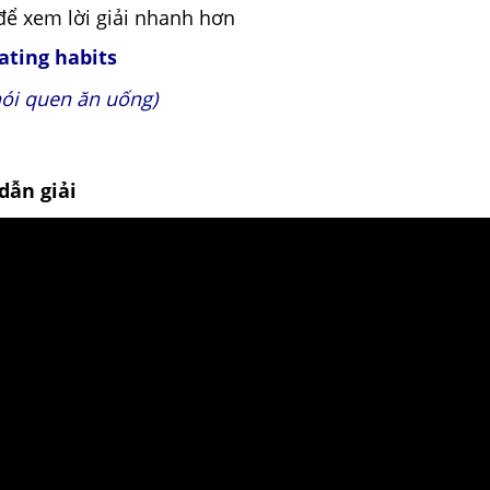
để xem lời giải nhanh hơn
ating habits
hói quen ăn uống)
dẫn giải