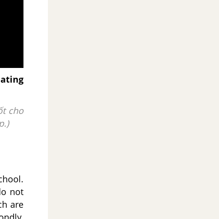
ating
ốt cho
p.)
chool.
do not
ch are
ondly,