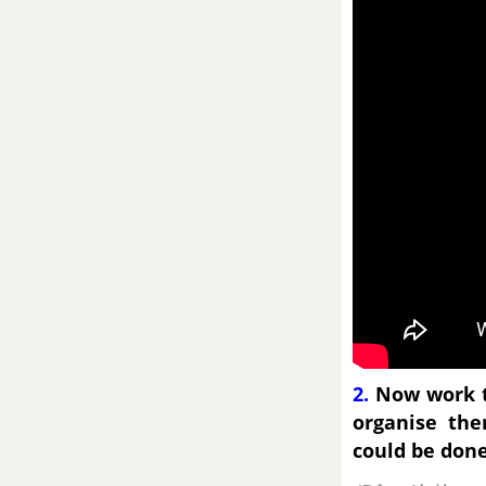
Skills 2 Unit 9 SGK tiếng Anh 9
mới
Looking back Unit 9 SGK tiếng
Anh 9 mới
Project Unit 9 SGK tiếng Anh 9
mới
Review 3 (Units 7 - 8 - 9) SGK
Tiếng Anh 9 mới
Language Review 3 SGK tiếng
Anh 9 mới
2.
Now work t
Skills Review 3 SGK tiếng Anh 9
organise the
mới
could be done
Unit 10: Space Travel - Du