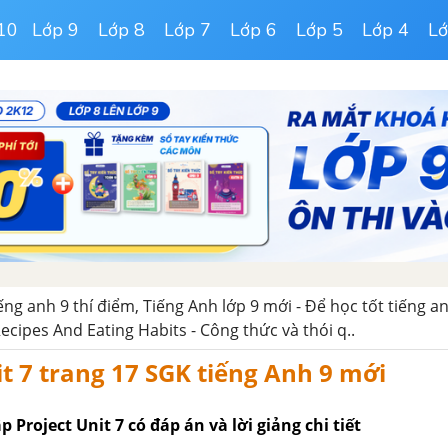
10
Lớp 9
Lớp 8
Lớp 7
Lớp 6
Lớp 5
Lớp 4
Lớ
iếng anh 9 thí điểm, Tiếng Anh lớp 9 mới - Để học tốt tiếng an
Recipes And Eating Habits - Công thức và thói q..
it 7 trang 17 SGK tiếng Anh 9 mới
 Project Unit 7 có đáp án và lời giảng chi tiết