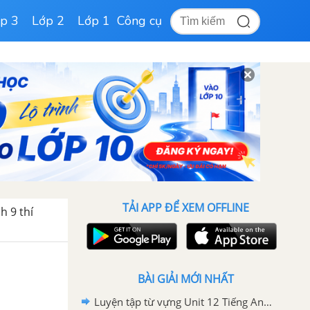
p 3
Lớp 2
Lớp 1
Công cụ
TẢI APP ĐỂ XEM OFFLINE
h 9 thí
BÀI GIẢI MỚI NHẤT
Luyện tập từ vựng Unit 12 Tiếng Anh 9 mới