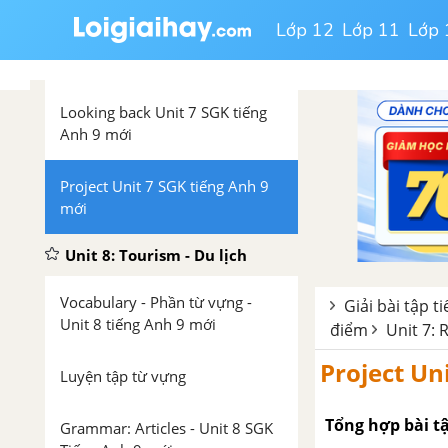
Lớp 12
Lớp 11
Lớp 
Skills 2 Unit 7 SGK tiếng Anh 9
mới
Looking back Unit 7 SGK tiếng
Anh 9 mới
Project Unit 7 SGK tiếng Anh 9
mới
Unit 8: Tourism - Du lịch
Vocabulary - Phần từ vựng -
Giải bài tập t
Unit 8 tiếng Anh 9 mới
điểm
Unit 7: 
Project Un
Luyện tập từ vựng
Tổng hợp bài tập
Grammar: Articles - Unit 8 SGK