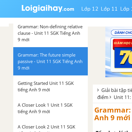
Lớp 12
Lớp 11
Lớp 
Luyện tập từ vựng
Grammar: Non-defining relative
clause - Unit 11 SGK Tiếng Anh
9 mới
Grammar: The future simple
passive - Unit 11 SGK Tiếng Anh
9 mới
Getting Started Unit 11 SGK
tiếng Anh 9 mới
Giải bài tập t
điểm
Unit 11: 
A Closer Look 1 Unit 1 SGK
Grammar: T
tiếng Anh 9 mới
Anh 9 mới
A Closer Look 2 Unit 11 SGK