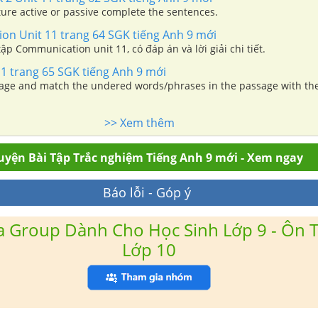
ure active or passive complete the sentences.
n Unit 11 trang 64 SGK tiếng Anh 9 mới
ập Communication unit 11, có đáp án và lời giải chi tiết.
 11 trang 65 SGK tiếng Anh 9 mới
age and match the undered words/phrases in the passage with the
>> Xem thêm
uyện Bài Tập Trắc nghiệm Tiếng Anh 9 mới - Xem ngay
Báo lỗi - Góp ý
 Group Dành Cho Học Sinh Lớp 9 - Ôn T
Lớp 10