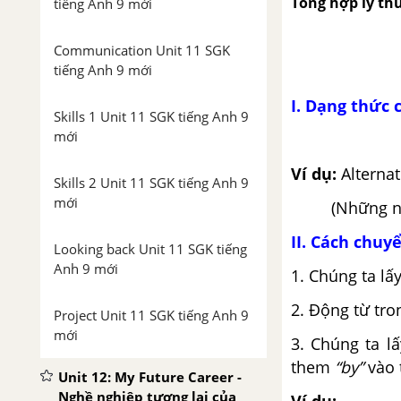
Tổng hợp lý thu
tiếng Anh 9 mới
Communication Unit 11 SGK
tiếng Anh 9 mới
I. Dạng thức 
Skills 1 Unit 11 SGK tiếng Anh 9
mới
Ví dụ:
Alternat
Skills 2 Unit 11 SGK tiếng Anh 9
mới
(Những nguồn
II. Cách chuy
Looking back Unit 11 SGK tiếng
Anh 9 mới
1. Chúng ta lấ
2. Động từ tr
Project Unit 11 SGK tiếng Anh 9
mới
3. Chúng ta l
them
“by”
vào 
Unit 12: My Future Career -
Nghề nghiệp tương lai của
Ví dụ: