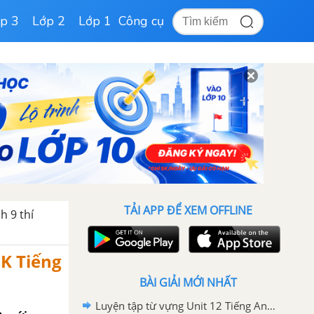
p 3
Lớp 2
Lớp 1
Công cụ
TẢI APP ĐỂ XEM OFFLINE
h 9 thí
GK Tiếng
BÀI GIẢI MỚI NHẤT
Luyện tập từ vựng Unit 12 Tiếng Anh 9 mới