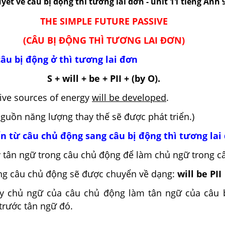
yết về câu bị động thì tương lai đơn - unit 11 tiếng Anh 
THE SIMPLE FUTURE PASSIVE
(CÂU BỊ ĐỘNG THÌ TƯƠNG LAI ĐƠN)
câu bị động ở thì tương lai đơn
S + will + be + PII + (by O).
ive sources of energy
will be developed
.
 năng lượng thay thế sẽ được phát triển.)
ển từ câu chủ động sang câu bị động thì tương lai
y tân ngữ trong câu chủ động để làm chủ ngữ trong c
ong câu chủ động sẽ được chuyển về dạng:
will be PII
ấy chủ ngữ của câu chủ động làm tân ngữ của câu 
trước tân ngữ đó.