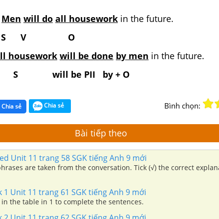
Men
will do
all housework
in the future.
V O
ll housework
will be done
by men
in the future.
 be PII by + O
Bình chọn:
Chia sẻ
Chia sẻ
Bài tiếp theo
ed Unit 11 trang 58 SGK tiếng Anh 9 mới
rases are taken from the conversation. Tick (√) the correct explan
 1 Unit 11 trang 61 SGK tiếng Anh 9 mới
in the table in 1 to complete the sentences.
 2 Unit 11 trang 62 SGK tiếng Anh 9 mới