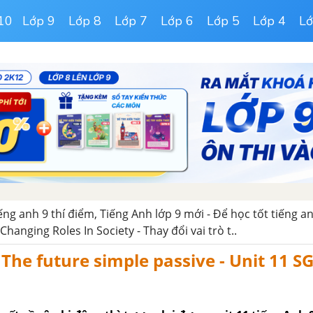
10
Lớp 9
Lớp 8
Lớp 7
Lớp 6
Lớp 5
Lớp 4
Lớ
iếng anh 9 thí điểm, Tiếng Anh lớp 9 mới - Để học tốt tiếng an
Changing Roles In Society - Thay đổi vai trò t..
he future simple passive - Unit 11 S