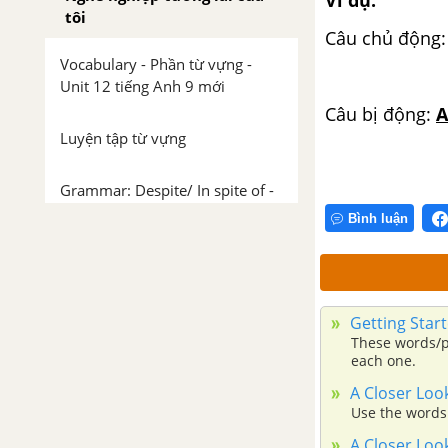
tôi
Câu chủ động:
Vocabulary - Phần từ vựng -
S 
Unit 12 tiếng Anh 9 mới
Câu bị động:
A
Luyện tập từ vựng
S will
Grammar: Despite/ In spite of -
Unit 12 SGK Tiếng Anh 9 mới
Bình luận
Grammar: Gerunds & to
Infinitives - Unit 12 SGK Tiếng
Anh 9 mới
Getting Start
These words/ph
Getting Started Unit 12 SGK
each one.
tiếng Anh 9 mới
A Closer Look
Use the words 
A Closer Look 1 Unit 12 SGK
A Closer Look