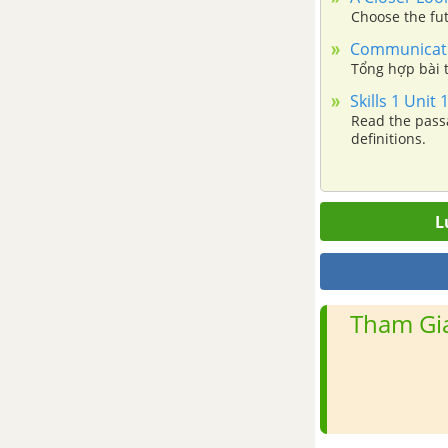
tiếng Anh 9 mới
Choose the fut
Communicatio
A Closer Look 2 Unit 12 SGK
Tổng hợp bài t
tiếng Anh 9 mới
Skills 1 Unit
Read the pass
Communication Unit 12 SGK
definitions.
tiếng Anh 9 mới
Skills 1 Unit 12 SGK tiếng Anh 9
L
mới
Skills 2 Unit 12 SGK tiếng Anh 9
mới
Tham Gia
Looking back Unit 12 SGK tiếng
Anh 9 mới
Project Unit 12 SGK tiếng Anh 9