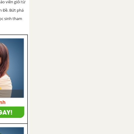
iáo viên giỏi từ
ện Đề. Bứt phá
học sinh tham