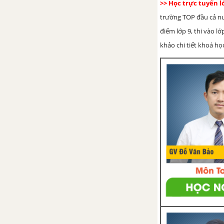
mới
>> Học trực tuyến 
trường TOP đầu cả nướ
Review 4 (Units 10 -11 -12)
điểm lớp 9, thi vào l
SGK Tiếng Anh 9 mới
khảo chi tiết khoá học
Language Review 4 SGK tiếng
Anh 9 mới
Skills Review 4 SGK tiếng Anh 9
mới
Đề cương ôn tập lý thuyết &
bài tập học kỳ 2
Đề cương ôn tập lý thuyết học
kỳ 2 môn Tiếng Anh 9 mới
Đề cương ôn tập bài tập học kì 2
môn Tiếng Anh 9 mới