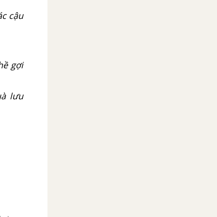
ác cậu
hề gợi
uà lưu