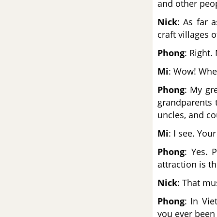
and other peop
mới
Nick
: As far 
Looking back Unit 2 SGK Tiếng
craft villages 
Anh 9 mới
Phong
: Right.
Project Unit 2 SGK Tiếng Anh 9
Mi
: Wow! When
mới
Phong
: My gr
grandparents t
Unit 3: Teen Stress And
Pressure - Áp lực tuổi dậy
uncles, and co
thì
Mi
: I see. Your
Vocabulary - Phần từ vựng -
Phong
: Yes. 
Unit 3 tiếng Anh 9 mới
attraction is 
Nick
: That mu
Luyện tập từ vựng
Phong
: In Vi
Grammar: Wh-word before to
you ever been 