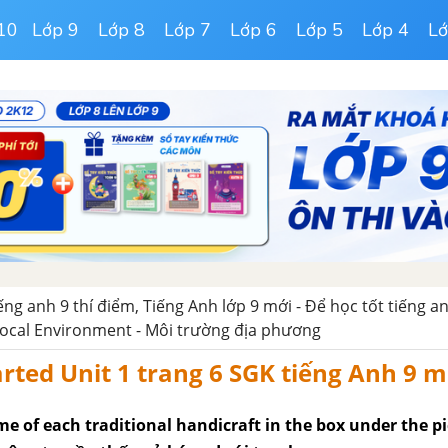
10
Lớp 9
Lớp 8
Lớp 7
Lớp 6
Lớp 5
Lớp 4
Lớ
iếng anh 9 thí điểm, Tiếng Anh lớp 9 mới - Để học tốt tiếng an
Local Environment - Môi trường địa phương
arted Unit 1 trang 6 SGK tiếng Anh 9 m
me of each traditional handicraft in the box under the pi