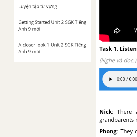
Luyện tập từ vựng
Getting Started Unit 2 SGK Tiếng
Anh 9 mới
A closer look 1 Unit 2 SGK Tiếng
Task 1. Liste
Anh 9 mới
(Nghe và đọc.)
A closer look 2 Unit 2 SGK Tiếng
Anh 9 mới
Communication Unit 2 SGK
Tiếng Anh 9 mới
Nick
: There 
Skills 1 Unit 2 SGK Tiếng Anh 9
grandparents 
mới
Phong
: They 
Skills 2 Unit 2 SGK Tiếng Anh 9