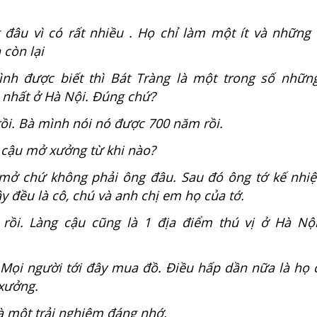
đâu vì có rất nhiều . Họ chỉ làm một ít và những
 còn lại
h được biết thì Bát Tràng là một trong số nhữn
g nhất ở Hà Nội. Đúng chứ?
ồi. Bà mình nói nó được 700 năm rồi.
ậu mở xưởng từ khi nào?
mở chứ không phải ông đâu. Sau đó ông tớ kế nhiệ
ây đều là cô, chú và anh chị em họ của tớ.
rồi. Làng cậu cũng là 1 địa điểm thú vị ở Hà Nộ
Mọi người tới đây mua đồ. Điều hấp dần nữa là họ 
 xưởng.
à một trải nghiệm đáng nhớ.