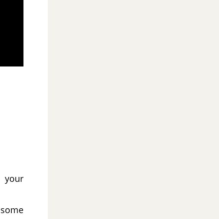
 your
e some