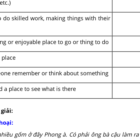
etc.)
 do skilled work, making things with their
ing or enjoyable place to go or thing to do
r place
one remember or think about something
d a place to see what is there
giải:
thoại:
hiều gốm ở đây Phong à. Có phải ông bà cậu làm ra 