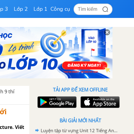
p 3
Lớp 2
Lớp 1
Công cụ
TẢI APP ĐỂ XEM OFFLINE
h 9 thí
ới
BÀI GIẢI MỚI NHẤT
cture. Viết
Luyện tập từ vựng Unit 12 Tiếng Anh 9 mới