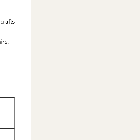
crafts
irs.