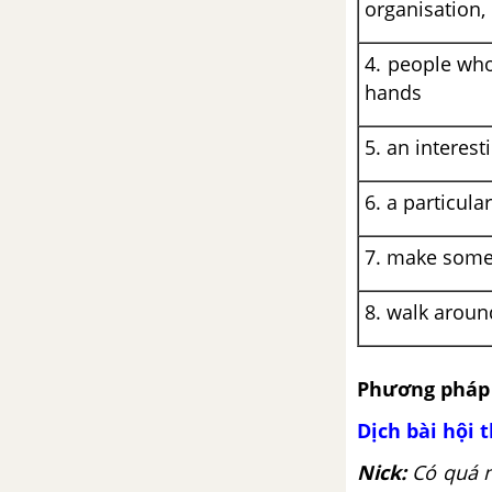
organisation, 
mới
4. people who
Skills 2 Unit 3 SGK Tiếng Anh 9
hands
mới
5. an interest
Looking back Unit 3 SGK Tiếng
Anh 9 mới
6. a particula
Project Unit 3 SGK Tiếng Anh 9
7. make some
mới
8. walk aroun
Review 1 (Unit 1-2-3) SGK
Tiếng Anh 9 mới
Phương pháp 
Language Review 1 (1-2-3) SGK
Tiếng Anh 9 mới
Dịch bài hội 
Nick:
Có quá n
Skills Review 1 (Unit 1-2-3) SGK