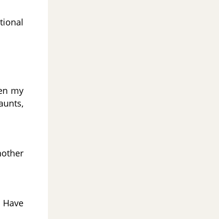
tional
hen my
aunts,
nother
. Have