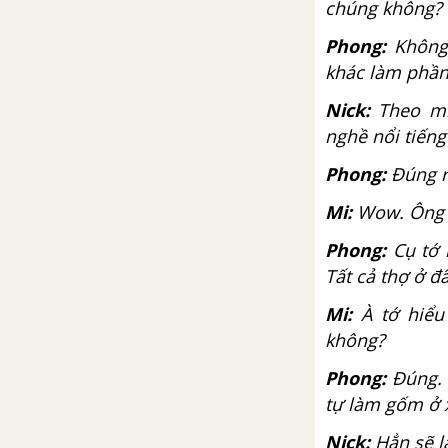
Tiếng Anh 9 mới
chúng không?
Phong:
Không 
Đề kiểm tra 15p kì 1 – Có
khác làm phần
đáp án và lời giải
Nick:
Theo mìn
Đề số 1 - Đề kiểm tra 15p - Unit
nghề nổi tiến
1 - Tiếng Anh 9 mới
Phong:
Đúng r
Đề số 2 - Đề kiểm tra 15p - Unit
Mi:
Wow. Ông c
1 - Tiếng Anh 9 mới
Phong:
Cụ tớ 
Đề số 3 - Đề kiểm tra 15p - Unit
Tất cả thợ ở đ
1 - Tiếng Anh 9 mới
Mi:
À tớ hiểu 
không?
Đề số 4 - Đề kiểm tra 15p - Unit
2 - Tiếng Anh 9 mới
Phong:
Đúng. 
tự làm gốm ở
Đề số 5 - Đề kiểm tra 15p -
Unit2 - Tiếng Anh 9 mới
Nick:
Hẳn sẽ l