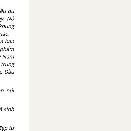
iều du
ày. Nó
khung
nào.
mà bạn
c phẩm
ng Nam
 trung
g, Đầu
n, núi
ã sinh
đẹp tự