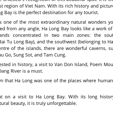
st region of Viet Nam. With its rich history and pictu
g Bay is the perfect destination for any tourist.
s one of the most extraordinary natural wonders yo
ed from any angle, Ha Long Bay looks like a work of a
lands concentrated in two main zones: the sout
Bai Tu Long Bay), and the southwest (belonging to H
entre of the islands, there are wonderful caverns, s
au Go, Sung Sot, and Tam Cung.
ested in history, a visit to Van Don Island, Poem Mou
ang River is a must.
wn that Ha Long was one of the places where humans
t on a visit to Ha Long Bay. With its long histo
ral beauty, it is truly unforgettable.