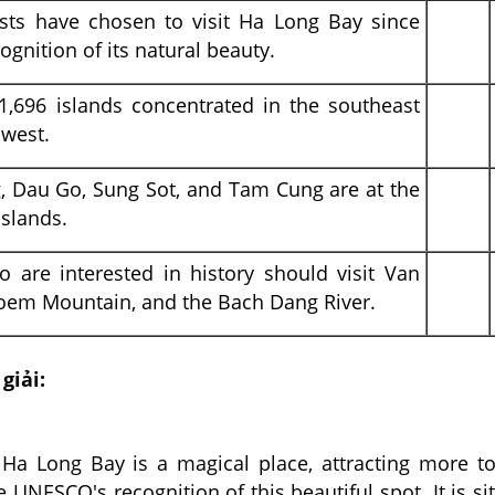
ists have chosen to visit Ha Long Bay since
gnition of its natural beauty.
1,696 islands concentrated in the southeast
hwest.
, Dau Go, Sung Sot, and Tam Cung are at the
islands.
 are interested in history should visit Van
Poem Mountain, and the Bach Dang River.
giải:
t Ha Long Bay is a magical place, attracting more to
e UNESCO's recognition of this beautiful spot. It is si