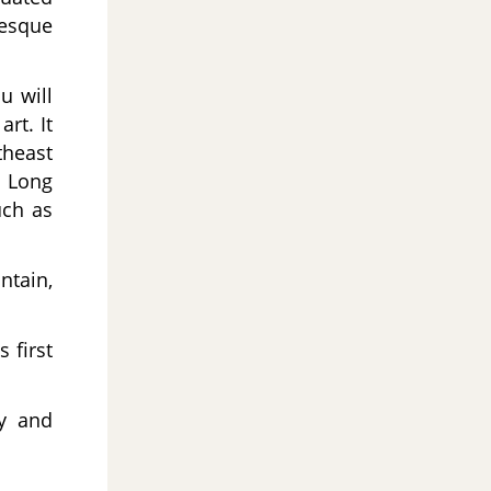
resque
u will
rt. It
heast
a Long
uch as
ntain,
 first
ry and