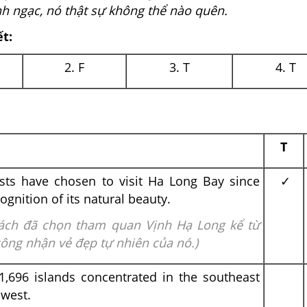
h ngạc, nó thật sự không thể nào quên.
ết:
2. F
3. T
4. T
T
ists have chosen to visit Ha Long Bay since
✓
gnition of its natural beauty.
ách đã chọn tham quan Vịnh Hạ Long kể từ
ông nhận vẻ đẹp tự nhiên của nó.)
1,696 islands concentrated in the southeast
hwest.