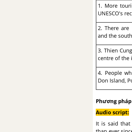
A closer look 2 Unit 6 SGK Tiếng
1. More tour
Anh 9 mới
UNESCO's reco
Communication Unit 6 SGK
2. There are 
Tiếng Anh 9 mới
and the sout
Skills 1 Unit 6 SGK Tiếng Anh 9
3. Thien Cung
mới
centre of the 
Skills 2 Unit 6 SGK Tiếng Anh 9
4. People who
tập 1 mới
Don Island, 
Looking back Unit 6 SGK Tiếng
Anh 9 mới
Phương pháp 
Project Unit 6 SGK Tiếng Anh 9
Audio script:
mới
It is said tha
Review 2 (Unit 4-5-6) SGK
than ever sinc