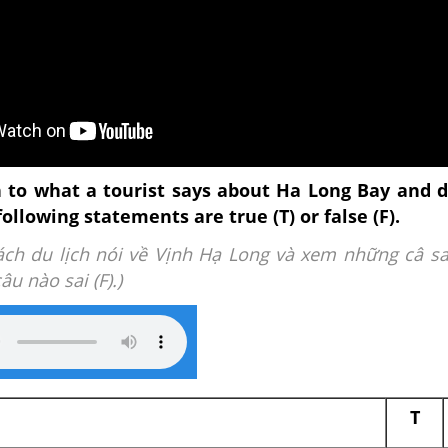
n to what a tourist says about Ha Long Bay and 
ollowing statements are true (T) or false (F).
ch du lịch nói về Vịnh Hạ Long và xem những câ s
âu nào sai (F).)
T