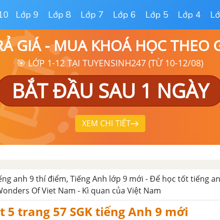
10
Lớp 9
Lớp 8
Lớp 7
Lớp 6
Lớp 5
Lớp 4
Lớ
RẢ GIÁ - MUA KHOÁ HỌC THEO
🎯 LỚP 1-12 TẠI TUYENSINH247 (TỪ 10-12/08)
BẮT ĐẦU SAU 1 NGÀY
XEM CHI TIẾT
iếng anh 9 thí điểm, Tiếng Anh lớp 9 mới - Để học tốt tiếng an
Wonders Of Viet Nam - Kì quan của Việt Nam
it 5 trang 57 SGK tiếng Anh 9 mới