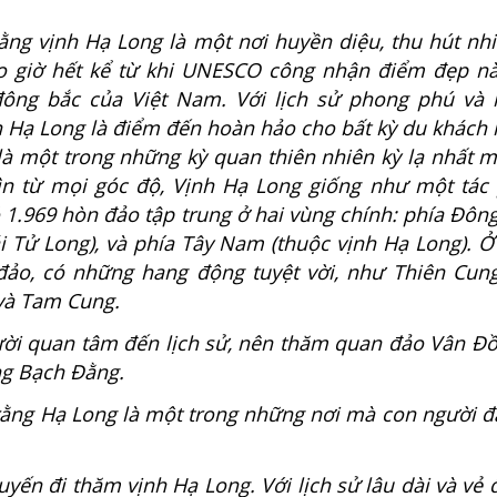
rằng vịnh Hạ Long là một nơi huyền diệu, thu hút nh
o giờ hết kể từ khi UNESCO công nhận điểm đẹp n
ông bắc của Việt Nam. Với lịch sử phong phú và 
h Hạ Long là điểm đến hoàn hảo cho bất kỳ du khách 
là một trong những kỳ quan thiên nhiên kỳ lạ nhất 
ìn từ mọi góc độ, Vịnh Hạ Long giống như một tá
ó 1.969 hòn đảo tập trung ở hai vùng chính: phía Đô
i Tử Long), và phía Tây Nam (thuộc vịnh Hạ Long). Ở
ảo, có những hang động tuyệt vời, như Thiên Cun
 và Tam Cung.
ời quan tâm đến lịch sử, nên thăm quan đảo Vân Đồ
ng Bạch Đằng.
 rằng Hạ Long là một trong những nơi mà con người đ
yến đi thăm vịnh Hạ Long. Với lịch sử lâu dài và vẻ 