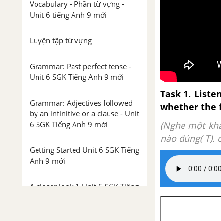
Vocabulary - Phần từ vựng -
Unit 6 tiếng Anh 9 mới
Luyện tập từ vựng
Grammar: Past perfect tense -
Unit 6 SGK Tiếng Anh 9 mới
Task 1. Liste
Grammar: Adjectives followed
whether the f
by an infinitive or a clause - Unit
6 SGK Tiếng Anh 9 mới
(Nghe một khá
nào đúng( T). c
Getting Started Unit 6 SGK Tiếng
Anh 9 mới
A closer look 1 Unit 6 SGK Tiếng
Anh 9 mới