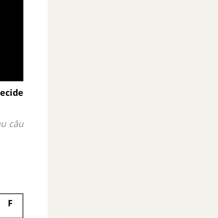
decide
au câu
F