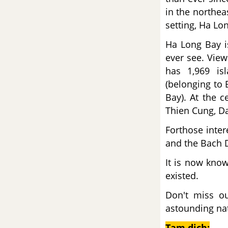
Tiếng Anh 9 mới
in the northea
setting, Ha Lon
Language Review 2 (4-5-6) SGK
Ha Long Bay i
Tiếng Anh 9 mới
ever see. View
has 1,969 is
Skills Review 2 (Unit 4-5-6) SGK
Tiếng Anh 9 mới
(belonging to 
Bay). At the c
Đề cương ôn tập lý thuyết &
Thien Cung, D
bài tập học kỳ 1
Forthose inter
Đề cương ôn tập lí thuyết học kì
and the Bach D
1 môn Tiếng Anh 9 mới
It is now kno
existed.
Đề cương ôn tập bài tập học kì 1
môn Tiếng Anh 9 mới
Don't miss ou
astounding natu
Unit 7: Recipes And Eating
Habits - Công thức và thói
Tạm dịch: