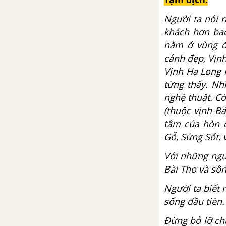
quen ăn uống
Người ta nói 
khách hơn ba
Vocabulary - Phần từ vựng -
Unit 7 tiếng Anh 9 mới
nằm ở vùng đ
cảnh đẹp, Vịn
Luyện tập từ vựng
Vịnh Hạ Long 
từng thấy. Nh
Grammar: Quantifiers - Unit 7
nghệ thuật. C
SGK Tiếng Anh 9 mới
(thuộc vịnh Bá
tâm của hòn đ
Grammar: Conditional type 1
Gỗ, Sửng Sốt,
with modals - Unit 7 SGK Tiếng
Anh 9 mới
Với những ngư
Bài Thơ và sô
Getting Started Unit 7 SGK Tiếng
Người ta biết
Anh 9 mới
sống đầu tiên.
A closer look 1 unit 7 SGK Tiếng
Đừng bỏ lỡ chu