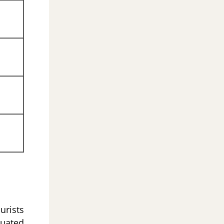
urists
tuated