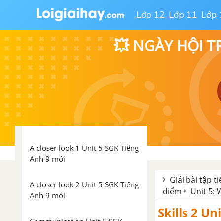
Lớp 12
Lớp 11
Lớp 
Grammar: Passive with It be PP
that - Unit 5 SGK Tiếng Anh 9
mới
💥 NGÀY HỘI T
Grammar: suggest V-ing/
suggest that - Unit 5 SGK Tiếng
Anh 9 mới
Getting Started Unit 5 SGK Tiếng
Anh 9 mới
A closer look 1 Unit 5 SGK Tiếng
Anh 9 mới
Giải bài tập t
A closer look 2 Unit 5 SGK Tiếng
điểm
Unit 5: 
Anh 9 mới
Skills 2 Un