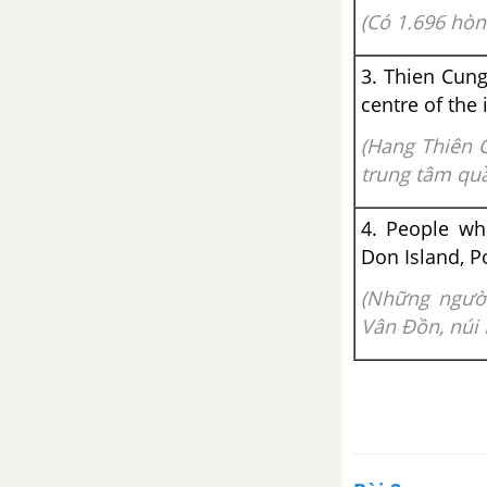
mới
(Có 1.696 hòn
Unit 8: Tourism - Du lịch
3. Thien Cung
centre of the 
Vocabulary - Phần từ vựng -
Unit 8 tiếng Anh 9 mới
(Hang Thiên 
trung tâm quầ
Luyện tập từ vựng
4. People who
Grammar: Articles - Unit 8 SGK
Don Island, 
Tiếng Anh 9 mới
(Những ngườ
Getting Started Unit 8 SGK tiếng
Vân Đồn, núi 
Anh 9 mới
A Closer Look 1 Unit 8 SGK
tiếng Anh 9 mới
A Closer Look 2 Unit 8 SGK