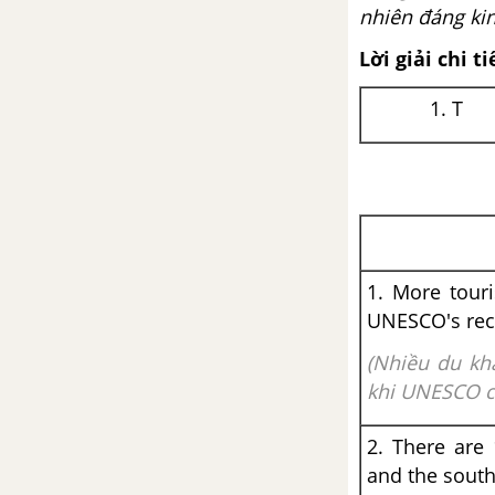
Anh 9 mới
nhiên đáng kin
Lời giải chi ti
A Closer Look 2 Unit 7 SGK
tiếng Anh 9 mới
1. T
Communication Unit 7 SGK
tiếng Anh 9 mới
Skills 1 Unit 7 SGK tiếng Anh 9
mới
1. More tour
Skills 2 Unit 7 SGK tiếng Anh 9
UNESCO's reco
mới
(Nhiều du kh
khi UNESCO c
Looking back Unit 7 SGK tiếng
Anh 9 mới
2. There are 
and the sout
Project Unit 7 SGK tiếng Anh 9