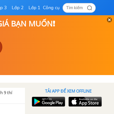
p 3
Lớp 2
Lớp 1
Công cụ
 GIÁ BẠN MUỐN❗
TẢI APP ĐỂ XEM OFFLINE
h 9 thí