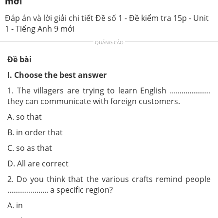
mới
Đáp án và lời giải chi tiết Đề số 1 - Đề kiểm tra 15p - Unit
1 - Tiếng Anh 9 mới
QUẢNG CÁO
Đề bài
I. Choose the best answer
1. The villagers are trying to learn English .....................
they can communicate with foreign customers.
A. so that
B. in order that
C. so as that
D. All are correct
2. Do you think that the various crafts remind people
..................... a specific region?
A. in