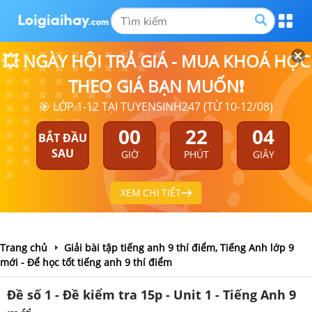
💥 NGÀY HỘI TRẢ GIÁ - MUA KHOÁ HỌC
THEO GIÁ BẠN MUỐN❗
🎯 LỚP 1-12 TẠI TUYENSINH247 (TỪ 10-12/08)
00
22
04
BẮT ĐẦU
SAU
GIỜ
PHÚT
GIÂY
XEM CHI TIẾT
Trang chủ
Giải bài tập tiếng anh 9 thí điểm, Tiếng Anh lớp 9
mới - Để học tốt tiếng anh 9 thí điểm
Đề số 1 - Đề kiểm tra 15p - Unit 1 - Tiếng Anh 9