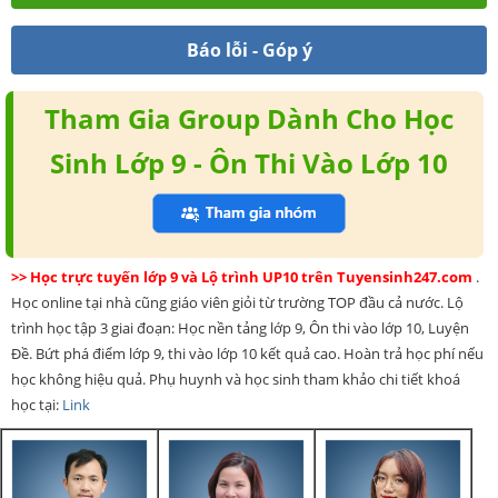
Báo lỗi - Góp ý
Tham Gia Group Dành Cho Học
Sinh Lớp 9 - Ôn Thi Vào Lớp 10
>> Học trực tuyến lớp 9 và Lộ trình UP10 trên Tuyensinh247.com
.
Học online tại nhà cũng giáo viên giỏi từ trường TOP đầu cả nước. Lộ
trình học tập 3 giai đoạn: Học nền tảng lớp 9, Ôn thi vào lớp 10, Luyện
Đề. Bứt phá điểm lớp 9, thi vào lớp 10 kết quả cao. Hoàn trả học phí nếu
học không hiệu quả. Phụ huynh và học sinh tham khảo chi tiết khoá
học tại:
Link