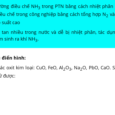
hường điều chế NH
trong PTN bằng cách nhiệt phân
3
iều chế trong công nghiệp bằng cách tổng hợp N
và
2
p suất cao
 tan nhiều trong nước và dễ bị nhiệt phân, tác dụn
m sinh ra khí NH
.
3
ụ điển hình:
ác oxit kim loại: CuO, FeO, Al
O
, Na
O, PbO, CaO. S
2
3
2
ử được: