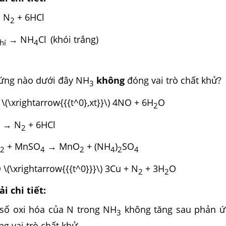
 N
+ 6HCl
2
→ NH
Cl
(khói trắng)
hí
4
ứng nào dưới đây NH
không
đóng vai trò chất khử?
3
\(\xrightarrow{{{t^0},xt}}\) 4NO + 6H
O
2
→ N
+ 6HCl
2
+ MnSO
→ MnO
+ (NH
)
SO
2
4
2
4
2
4
\(\xrightarrow{{{t^0}}}\) 3Cu + N
+ 3H
O
2
2
i chi tiết:
số oxi hóa của N trong NH
không tăng sau phản ứ
3
g vai trò chất khử