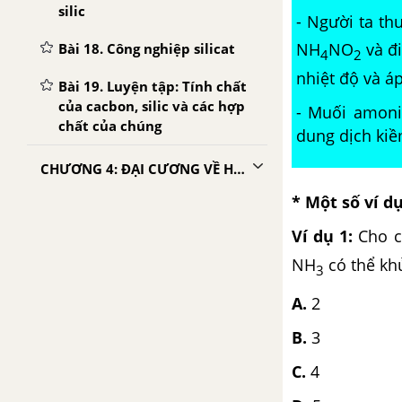
silic
- Người ta t
NH
NO
và đ
Bài 18. Công nghiệp silicat
4
2
nhiệt độ và á
Bài 19. Luyện tập: Tính chất
của cacbon, silic và các hợp
- Muối amoni
chất của chúng
dung dịch kiề
CHƯƠNG 4: ĐẠI CƯƠNG VỀ HÓA HỌC HỮU CƠ
* Một số ví d
Bài 20. Mở đầu về hoá học
hữu cơ
Ví dụ 1:
Cho c
NH
có thể kh
Bài 21. Công thức phân tử
3
hợp chất hữu cơ
A.
2
Bài 22. Cấu trúc phân tử hợp
B.
3
chất hữu cơ
C.
4
Bài 23. Phản ứng hữu cơ