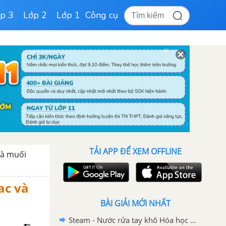
p 3
Lớp 2
Lớp 1
Công cụ
TẢI APP ĐỂ XEM OFFLINE
và muối
ac và
BÀI GIẢI MỚI NHẤT
Steam - Nước rửa tay khô Hóa học 11