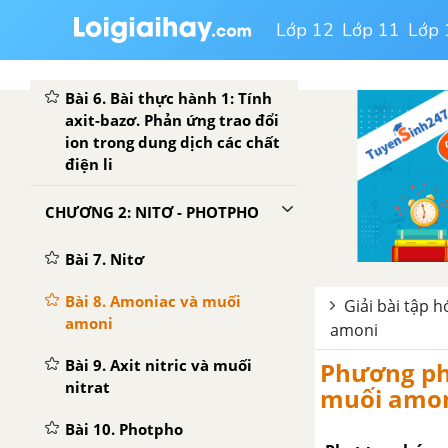
và muối. Phản ứng trao đổi
Lớp 12
Lớp 11
Lớp 
ion trong dung dịch các chất
điện li
Bài 6. Bài thực hành 1: Tính
axit-bazơ. Phản ứng trao đổi
ion trong dung dịch các chất
điện li
CHƯƠNG 2: NITƠ - PHOTPHO
Bài 7. Nitơ
Bài 8. Amoniac và muối
Giải bài tập 
amoni
amoni
Bài 9. Axit nitric và muối
Phương phá
nitrat
muối amo
Bài 10. Photpho