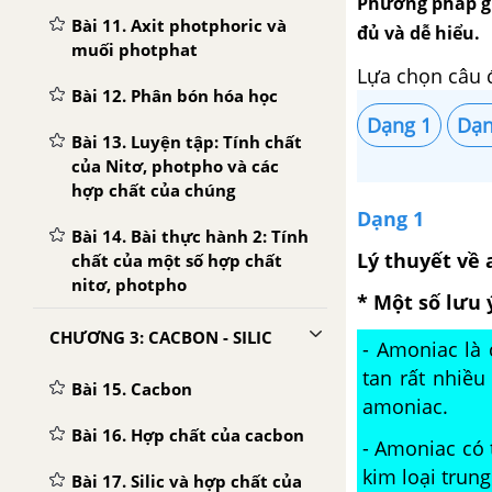
Phương pháp gi
Bài 11. Axit photphoric và
đủ và dễ hiểu.
muối photphat
Lựa chọn câu 
Bài 12. Phân bón hóa học
Dạng 1
Dạn
Bài 13. Luyện tập: Tính chất
của Nitơ, photpho và các
hợp chất của chúng
Dạng 1
Bài 14. Bài thực hành 2: Tính
Lý thuyết về
chất của một số hợp chất
nitơ, photpho
* Một số lưu 
CHƯƠNG 3: CACBON - SILIC
- Amoniac là 
tan rất nhiề
Bài 15. Cacbon
amoniac.
Bài 16. Hợp chất của cacbon
- Amoniac có t
kim loại trung
Bài 17. Silic và hợp chất của