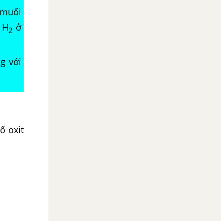
 muối
 H
ở
2
g với
ố oxit