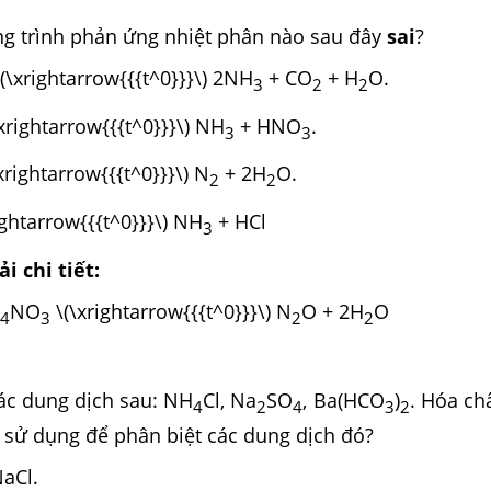
 trình phản ứng nhiệt phân nào sau đây
sai
?
(\xrightarrow{{{t^0}}}\) 2NH
+ CO
+ H
O.
3
2
2
xrightarrow{{{t^0}}}\) NH
+ HNO
.
3
3
xrightarrow{{{t^0}}}\) N
+ 2H
O.
2
2
rightarrow{{{t^0}}}\) NH
+ HCl
3
i chi tiết:
NO
\(\xrightarrow{{{t^0}}}\) N
O + 2H
O
4
3
2
2
c dung dịch sau: NH
Cl, Na
SO
, Ba(HCO
)
. Hóa ch
4
2
4
3
2
 sử dụng để phân biệt các dung dịch đó?
h NaCl.