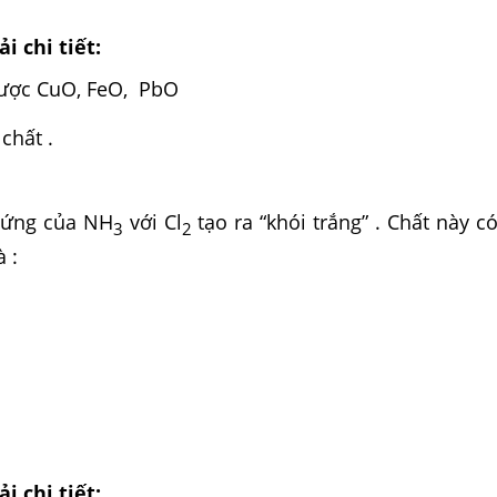
i chi tiết:
ược CuO, FeO, PbO
chất .
 ứng của NH
với Cl
tạo ra “khói trắng” . Chất này c
3
2
 :
i chi tiết: