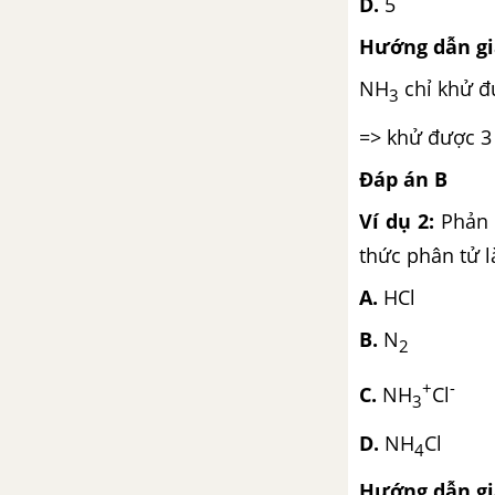
D.
5
Bài 24. Luyện tập: Hợp chất
Hướng dẫn giả
hữu cơ, công thức phân tử
và công thức cấu tạo
NH
chỉ khử đ
3
CHƯƠNG 5: HIDROCACBON NO
=> khử được 3 
Đáp án B
Bài 25. Ankan
Ví dụ 2:
Phản
Bài 26. Xicloankan
thức phân tử là
Bài 27. Luyện tập ankan và
xicloankan
A.
HCl
B.
N
Bài 28. Bài thực hành số 3 :
2
Phân tích định tính nguyên
+
-
tố. Điều chế và tính chất của
C.
NH
Cl
3
metan
D.
NH
Cl
4
CHƯƠNG 6: HIDROCACBON KHÔNG NO
Hướng dẫn giả