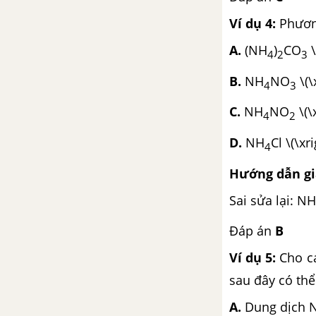
Ví dụ 4:
Phương
Bài 43. Bài thực hành 5: Tính
chất của etanol, glixerol và
A.
(NH
)
CO
\
4
2
3
phenol
B.
NH
NO
\(\
4
3
CHƯƠNG 9: ANĐEHIT - XETON - AXIT CACBOXYLIC
C.
NH
NO
\(\
4
2
Bài 44. Anđehit - xeton
D.
NH
Cl \(\x
4
Bài 45. Axit cacboxylic
Hướng dẫn giả
Bài 46. Luyện tập: Anđehit -
Sai sửa lại: NH
xeton - axit cacboxylic
Đáp án
B
Bài 47. Bài thực hành 6: Tính
chất của anđehit và axit
Ví dụ 5:
Cho cá
cacboxylic
sau đây có thể
CÂU HỎI TỰ LUYỆN HÓA 11
A.
Dung dịc