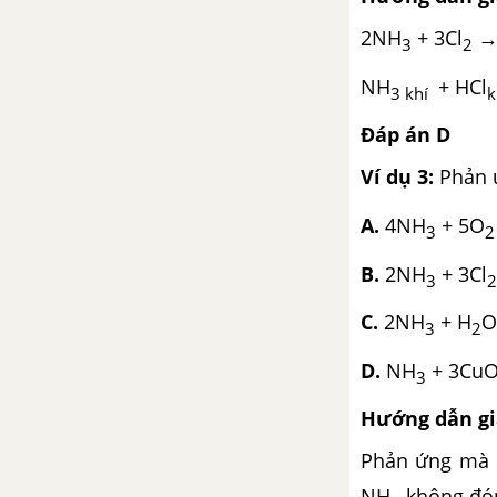
Bài 29. Anken
2NH
+ 3Cl
→
3
2
Bài 30. Ankađien
NH
+ HCl
3 khí
k
Bài 31. Luyện tập: Anken và
Đáp án D
Ankadien
Ví dụ 3:
Phản 
Bài 32. Ankin
A.
4NH
+ 5O
3
2
Bài 33. Luyện tập: Ankin
B.
2NH
+ 3Cl
3
2
Bài 34. Bài thực hành 4 :
Điều chế và tính chất của
C.
2NH
+ H
O
3
2
etilen và axetilen
D.
NH
+ 3CuO 
3
CHƯƠNG 7: HIĐROCACBON THƠM, NGUỒN HIĐROCACBON THIÊN NHIÊN. HỆ THỐNG HÓA VỀ HIĐROCACBON
Hướng dẫn giả
Bài 35. Benzen và đồng đẳng.
Phản ứng mà 
Một số hiđrocacbon thơm
khác
NH
không đón