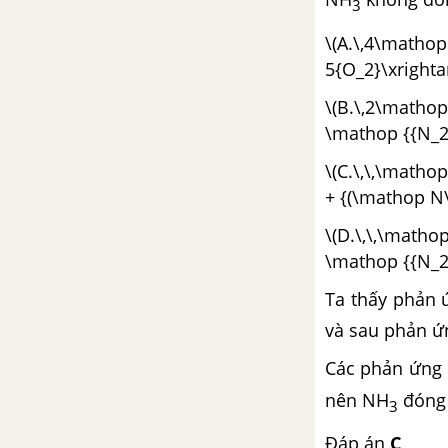
3
Bài 36. Luyện tập:
\(A.\,4
Hiđrocacbon thơm
5{O_2}\xrighta
Bài 37. Nguồn Hiđrocacbon
\(B.\,2\matho
thiên nhiên
\mathop {{N_2}
Bài 38. Hệ thống hóa về
\(C.\,\,\matho
hiđrocacbon
+ {(\mathop N\
CHƯƠNG 8: DẪN XUẤT HALOGEN - ANCOL - PHENOL
\(D.\,\,\math
\mathop {{N_2
Bài 39. Dẫn xuất halogen của
Ta thấy phản 
hiđrocacbon
và sau phản ứn
Bài 40. Ancol
Các phản ứng 
Bài 41. Phenol
nên NH
đóng 
3
Bài 42. Luyện tập: Dẫn xuất
Đáp án
C
halogen, ancol và phenol