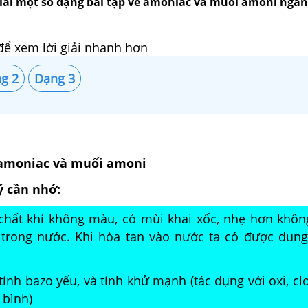
ải một số dạng bài tập về amoniac và muối amoni ngắn
để xem lời giải nhanh hơn
g 2
Dạng 3
 amoniac và muối amoni
ý cần nhớ:
chất khí không màu, có mùi khai xốc, nhẹ hơn không
u trong nước. Khi hòa tan vào nước ta có được dung
ính bazo yếu, và tính khử mạnh (tác dụng với oxi, clo
 bình)