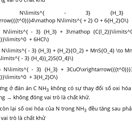
\mathop N\limits^{ - 3} {H_3
rrow{{{t^0}}}4\mathop N\limits^{ + 2} O + 6{H_2}O\)
p N\limits^{ - 3} {H_3} + 3\mathop {C{l_2}}\limits
}\limits^0 + 6HCl\)
p N\limits^{ - 3} {H_3} + {H_2}{O_2} + MnS{O_4} \to M
limits^{ - 3} {H_4})_2}S{O_4}\)
op N\limits^{ - 3} {H_3} + 3CuO\xrightarrow{{{t^0}}
}}\limits^0 + 3{H_2}O\)
ứng ở đán án C NH
không có sự thay đổi số oxi hóa
3
g → không đóng vai trò là chất khử.
còn lại số oxi hóa của N trong NH
đều tăng sau ph
3
vai trò là chất khử