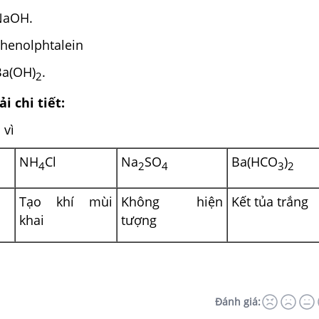
h NaOH.
henolphtalein
Ba(OH)
.
2
i chi tiết:
 vì
NH
Cl
Na
SO
Ba(HCO
)
4
2
4
3
2
Tạo khí mùi
Không hiện
Kết tủa trắng
khai
tượng
Đánh giá: