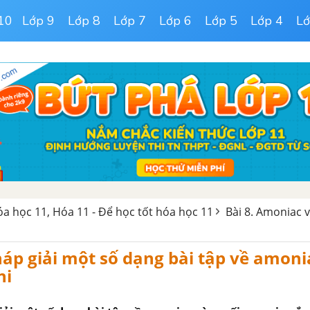
10
Lớp 9
Lớp 8
Lớp 7
Lớp 6
Lớp 5
Lớp 4
Lớ
hóa học 11, Hóa 11 - Để học tốt hóa học 11
Bài 8. Amoniac 
p giải một số dạng bài tập về amoni
ni