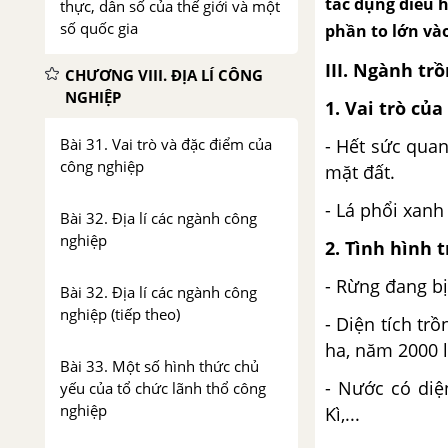
tác dụng điều h
thực, dân số của thế giới và một
số quốc gia
phần to lớn vào
III. Ngành tr
CHƯƠNG VIII. ĐỊA LÍ CÔNG
NGHIỆP
1. Vai trò củ
- Hết sức quan
Bài 31. Vai trò và đặc điểm của
công nghiệp
mặt đất.
- Lá phổi xanh
Bài 32. Địa lí các ngành công
nghiệp
2. Tình hình 
- Rừng đang bị
Bài 32. Địa lí các ngành công
nghiệp (tiếp theo)
- Diện tích tr
ha, năm 2000 l
Bài 33. Một số hình thức chủ
- Nước có diệ
yếu của tổ chức lãnh thổ công
nghiệp
Kì,...