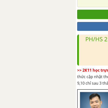
kênh đào Pa-na-ma
Bài 39. Địa lí ngành thông tin
liên lạc
Bài 40. Địa lí ngành thương mại
PH/HS 2
CHƯƠNG X. MÔI TRƯỜNG VÀ
SỰ PHÁT TRIỂN BỀN VỮNG
Bài 41. Môi trường và tài
nguyên thiên nhiên
>> 2K11 học trự
thức cập nhật th
Bài 42. Môi trường và sự phát
9,10 chỉ sau 3 t
triển bền vững
ĐỀ THI HỌC KÌ 2 - ĐỊA LÍ 10