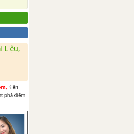
 Liệu,
om,
Kiến
ứt phá điểm