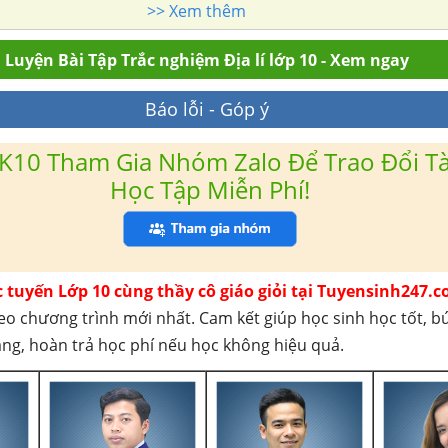
>> Xem thêm
Luyện Bài Tập Trắc nghiệm Địa lí lớp 10 - Xem ngay
Báo lỗi - Góp ý
K10 Tham Gia Nhóm Zalo Để Trao Đổi Tài
Học Tập Miễn Phí!
c tuyến Lớp 10 cùng thầy cô giáo giỏi tại Tuyensinh247.c
eo chương trình mới nhất. Cam kết giúp học sinh học tốt, b
háng, hoàn trả học phí nếu học không hiệu quả.