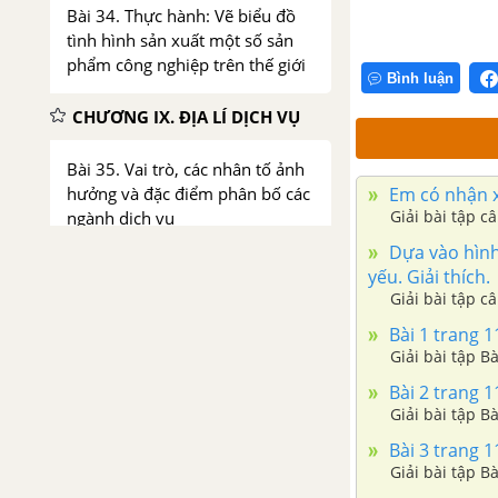
Bài 34. Thực hành: Vẽ biểu đồ
tình hình sản xuất một số sản
phẩm công nghiệp trên thế giới
Bình luận
CHƯƠNG IX. ĐỊA LÍ DỊCH VỤ
Bài 35. Vai trò, các nhân tố ảnh
Em có nhận xé
hưởng và đặc điểm phân bố các
Giải bài tập c
ngành dịch vụ
Dựa vào hình
yếu. Giải thích.
Bài 36. Vai trò, đặc điểm và các
Giải bài tập c
nhân tố ảnh hưởng đến phát
triển
Bài 1 trang 1
Giải bài tập Bà
Bài 37. Địa lí các ngành giao
Bài 2 trang 1
thông vận tải
Giải bài tập Bà
Bài 3 trang 1
Bài 38. Thực hành: Viết báo cáo
Giải bài tập Bà
ngắn về kênh đào Xuy- ê và