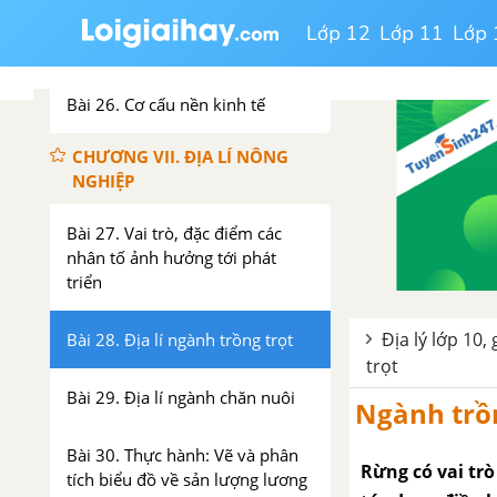
CHƯƠNG VI. CƠ CẤU NỀN
Lớp 12
Lớp 11
Lớp 
KINH TẾ
Bài 26. Cơ cấu nền kinh tế
CHƯƠNG VII. ĐỊA LÍ NÔNG
NGHIỆP
Bài 27. Vai trò, đặc điểm các
nhân tố ảnh hưởng tới phát
triển
Địa lý lớp 10, 
Bài 28. Địa lí ngành trồng trọt
trọt
Bài 29. Địa lí ngành chăn nuôi
Ngành trồ
Bài 30. Thực hành: Vẽ và phân
Rừng có vai tr
tích biểu đồ về sản lượng lương