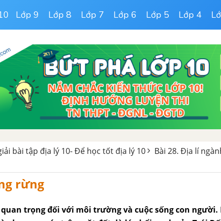
10
Lớp 9
Lớp 8
Lớp 7
Lớp 6
Lớp 5
Lớp 4
Lớ
giải bài tập địa lý 10- Để học tốt địa lý 10
Bài 28. Địa lí ngà
ng rừng
ò quan trọng đối với môi trường và cuộc sống con người.