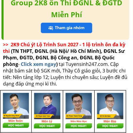
Group 2K8 ôn Thi ĐGNL & ĐGTD
Miễn Phí
>> 2K9 Chú ý! Lộ Trình Sun 2027 - 1 lộ trình ôn đa kỳ
thi
(TN THPT, ĐGNL (Hà Nội/ Hồ Chí Minh), ĐGNL Sư
Phạm, ĐGTD, ĐGNL Bộ Công an, ĐGNL Bộ Quốc
phòng
-
Click xem ngay
)
tại Tuyensinh247.com.
Cập
nhật bám sát bộ SGK mới, Thầy Cô giáo giỏi, 3 bước chi
tiết: Nền tảng lớp 12; Luyện thi chuyên sâu; Luyện đề đủ
dạng đáp ứng mọi kì thi.