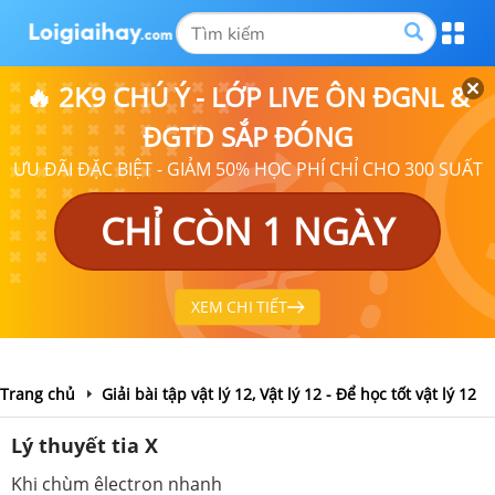
🔥 2K9 CHÚ Ý - LỚP LIVE ÔN ĐGNL &
ĐGTD SẮP ĐÓNG
ƯU ĐÃI ĐẶC BIỆT - GIẢM 50% HỌC PHÍ CHỈ CHO 300 SUẤT
CHỈ CÒN 1 NGÀY
XEM CHI TIẾT
Trang chủ
Giải bài tập vật lý 12, Vật lý 12 - Để học tốt vật lý 12
Lý thuyết tia X
Khi chùm êlectron nhanh