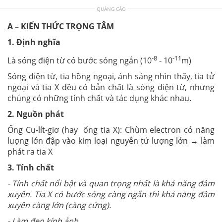
QUẢNG CÁO
A – KIẾN THỨC TRỌNG TÂM
1. Định nghĩa
-8
-11
Là sóng điện từ có bước sóng ngắn (10
- 10
m)
Sóng điện từ, tia hồng ngoại, ánh sáng nhìn thấy, tia tử
ngoại và tia X đều có bản chất là sóng điện từ, nhưng
chúng có những tính chất và tác dụng khác nhau.
2. Nguồn phát
Ống Cu-lít-giơ (hay ống tia X): Chùm electron có năng
luợng lớn đập vào kim loại nguyên tử lượng lớn → làm
phát ra tia X
3. Tính chất
- Tính chất nổi bật và quan trọng nhất là khả năng đâm
xuyên. Tia X có bước sóng càng ngắn thì khả năng đâm
xuyên càng lớn (càng cứng).
- Làm đen kính ảnh.