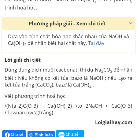
2
trình hoá học.
Phương pháp giải - Xem chi tiết
Dựa vào tính chất hóa học khác nhau của NaOH và
Ca(OH)
để nhận biết hai chất này.
Tại đây
2
Lời giải chi tiết
Dùng dung dịch muối cacbonat, thí dụ Na
CO
để nhận
2
3
biết : Nếu không có kết tủa, bazơ là NaOH ; nếu tạo ra
kết tủa trắng (CaCO
), bazơ là Ca(OH)
.
3
2
Viết phương trình hoá học.
\(N{a_2}C{O_3} + Ca{(OH)_2} \to 2NaOH + CaC{O_3}
\downarrow \)(trắng)
Loigiaihay.com
Chia sẻ
Chia sẻ
Bình luận