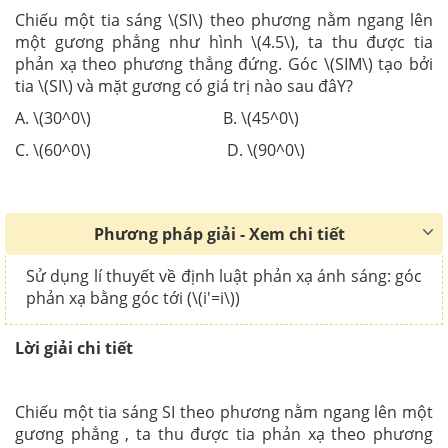
Chiếu một tia sáng \(SI\) theo phương nằm ngang lên
một gương phẳng như hình \(4.5\), ta thu được tia
phản xạ theo phương thẳng đứng. Góc \(SIM\) tạo bởi
tia \(SI\) và mặt gương có giá trị nào sau đâY?
A. \(30^0\) B. \(45^0\)
C. \(60^0\) D. \(90^0\)
Phương pháp giải - Xem chi tiết
Sử dụng lí thuyết về định luật phản xạ ánh sáng: góc
phản xạ bằng góc tới (\(i'=i\))
Lời giải chi tiết
Chiếu một tia sáng SI theo phương nằm ngang lên một
gương phẳng , ta thu được tia phản xạ theo phương