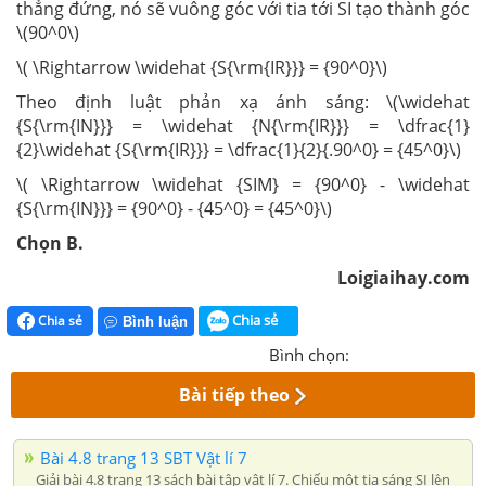
thẳng đứng, nó sẽ vuông góc với tia tới SI tạo thành góc
\(90^0\)
\( \Rightarrow \widehat {S{\rm{IR}}} = {90^0}\)
Theo định luật phản xạ ánh sáng: \(\widehat
{S{\rm{IN}}} = \widehat {N{\rm{IR}}} = \dfrac{1}
{2}\widehat {S{\rm{IR}}} = \dfrac{1}{2}{.90^0} = {45^0}\)
\( \Rightarrow \widehat {SIM} = {90^0} - \widehat
{S{\rm{IN}}} = {90^0} - {45^0} = {45^0}\)
Chọn B.
Loigiaihay.com
Chia sẻ
Chia sẻ
Bình luận
Bình chọn:
Bài tiếp theo
Bài 4.8 trang 13 SBT Vật lí 7
Giải bài 4.8 trang 13 sách bài tập vật lí 7. Chiếu một tia sáng SI lên