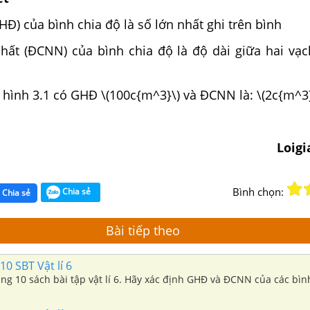
HĐ) của bình chia độ là số lớn nhất ghi trên bình
hất (ĐCNN) của bình chia độ là độ dài giữa hai vạch
 hình 3.1 có GHĐ \(100c{m^3}\) và ĐCNN là: \(2c{m^3}
Loig
Bình chọn:
Chia sẻ
Chia sẻ
Bài tiếp theo
10 SBT Vật lí 6
rang 10 sách bài tập vật lí 6. Hãy xác định GHĐ và ĐCNN của các bìn