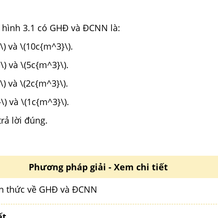
ở hình 3.1 có GHĐ và ĐCNN là:
\)
và
\(10c{m^3}\)
.
\)
và
\(5c{m^3}\)
.
\)
và
\(2c{m^3}\)
.
\)
và
\(1c{m^3}\)
.
rả lời đúng.
Phương pháp giải - Xem chi tiết
ến thức về GHĐ và ĐCNN
ết