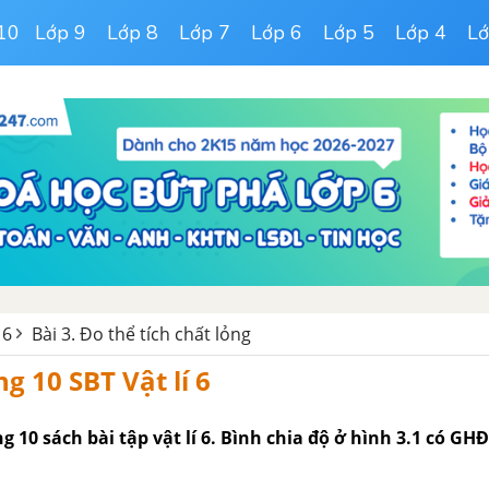
10
Lớp 9
Lớp 8
Lớp 7
Lớp 6
Lớp 5
Lớp 4
Lớ
 6
Bài 3. Đo thể tích chất lỏng
ng 10 SBT Vật lí 6
ang 10 sách bài tập vật lí 6. Bình chia độ ở hình 3.1 có G