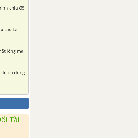
 bình chia độ
áo cáo kết
chất lỏng mà
có để đo dung
ổi Tài