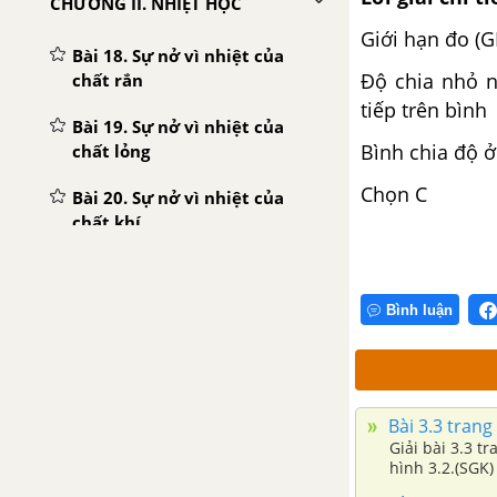
CHƯƠNG II. NHIỆT HỌC
Giới hạn đo (G
Bài 18. Sự nở vì nhiệt của
Độ chia nhỏ n
chất rắn
tiếp trên bình
Bài 19. Sự nở vì nhiệt của
Bình chia độ ở
chất lỏng
Chọn C
Bài 20. Sự nở vì nhiệt của
chất khí
Bài 21. Một số ứng dụng của
sự nở vì nhiệt
Bình luận
Bài 22. Nhiệt kế. Thang nhiệt
độ
Bài 24 - 25. Sự nóng chảy và
Bài 3.3 trang 
sự đông đặc
Giải bài 3.3 t
hình 3.2.(SGK)
Bài 26 - 27. Sự bay hơi và sự