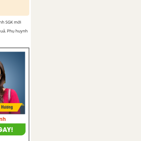
ình SGK mới
 quả. Phụ huynh