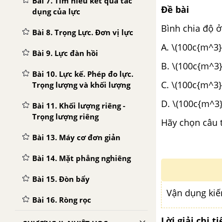
Bài 7. Tìm hiểu kết quả tác
Đề bài
dụng của lực
Bình chia độ 
Bài 8. Trọng Lực. Đơn vị lực
A.
\(100c{m^3}
Bài 9. Lực đàn hồi
B.
\(100c{m^3}
Bài 10. Lực kế. Phép đo lực.
C.
\(100c{m^3}
Trọng lượng và khối lượng
D.
\(100c{m^3}
Bài 11. Khối lượng riêng -
Trọng lượng riêng
Hãy chọn câu t
Bài 13. Máy cơ đơn giản
Bài 14. Mặt phẳng nghiêng
Bài 15. Đòn bẩy
Vận dụng ki
Bài 16. Ròng rọc
Lời giải chi ti