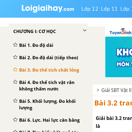
Lớp 12
Lớp 11
Lớp 
CHƯƠNG I: CƠ HỌC
Bài 1. Đo độ dài
Bài 2. Đo độ dài (tiếp theo)
Bài 3. Đo thể tích chất lỏng
Bài 4. Đo thể tích vật rắn
không thấm nước
Giải SBT Vật lí
Bài 3.2 tra
Bài 5. Khối lượng. Đo khối
lượng
Giải bài 3.2 tr
Bài 6. Lực. Hai lực cân bằng
là