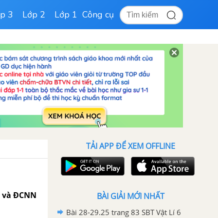
p 3
Lớp 2
Lớp 1
Công cụ
TẢI APP ĐỂ XEM OFFLINE
HĐ và ĐCNN
BÀI GIẢI MỚI NHẤT
Bài 28-29.25 trang 83 SBT Vật Lí 6