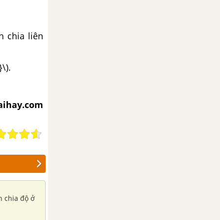
 chia liên
\).
iaihay.com
h chia độ ở