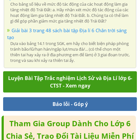
Cho bảng số liệu về mức độ tác động của các hoạt động làm gia
tăng nhiệt độ Trái Đất: a. Hãy nhận xét mức độ tác động của các
hoạt động làm gia tăng nhiệt độ Trái Đất. b. Chúng ta có thể làm
gì để góp phần giảm mức gia tăng nhiệt độ Trái Đất?
Giải bài 3 trang 48 sách bài tập Địa lí 6 Chân trời sáng
tạo
Dựa vào bảng 14.1 trong SGK, em hãy cho biết biện pháp phòng
tránh bão/lũ/hạn hán/ngập lụt/mưa đá/... (có thể chọn một
thiên tai hay xảy ra ở địa phương em để làm) ở 3 giai đoạn trước,
trong và sau khi xảy ra thiên tai ấy.
Luyện Bài Tập Trắc nghiệm Lịch Sử và Địa Lí lớp 6-
CTST - Xem ngay
Báo lỗi - Góp ý
Tham Gia Group Dành Cho Lớp 6
Chia Sẻ, Trao Đổi Tài Liệu Miễn Phí