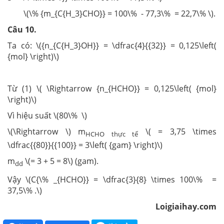
\(\% {m_{C{H_3}CHO}} = 100\% - 77,3\% = 22,7\% \).
Câu 10.
Ta có: \({n_{C{H_3}OH}} = \dfrac{4}{{32}} = 0,125\left(
{mol} \right)\)
Từ (1) \( \Rightarrow {n_{HCHO}} = 0,125\left( {mol}
\right)\)
Vì hiệu suất \(80\% \)
\(\Rightarrow \) m
\( = 3,75 \times
HCHO thực tế
\dfrac{{80}}{{100}} = 3\left( {gam} \right)\)
m
\(= 3 + 5 = 8\) (gam).
dd
Vậy \(C{\% _{HCHO}} = \dfrac{3}{8} \times 100\% =
37,5\% .\)
Loigiaihay.com