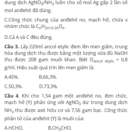
dung dịch AgNO
/NH­
luôn cho số mol Ag gấp 2 lần số
3
3
mol anđehit đã dùng.
C.Công thức chung của anđehit no, mạch hở, chứa x
nhóm chức là C
H
O
.
n
2n+2-2x
x
D.Cả A và C đều đúng.
Câu 3.
Lấy 220ml ancol etylic đem lên men giấm, trung
hòa dung dịch thu được bằng một lượng vừa đủ NaOH
thu được 208 gam muối khan. Biết D
= 0,8
ancol etylic
g/ml. Hiệu suất quá trìn lên men giấm là:
A.45%. B.66,3%.
C.50,3%. D.73,3%.
Câu 4
. Khi cho 1,54 gam một anđehit no, đơn chức,
mạch hở (Y) phản ứng với AgNO
dư trong dung dịch
3
NH
thu được axit hữu cơ và 7,56 gam bạc. Công thức
3
phân tử của anđehit (Y) là muối của:
A.HCHO. B.CH
CHO.
3