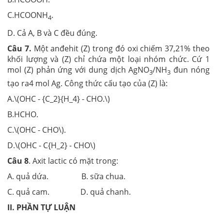
C.HCOONH
.
4
D. Cả A, B và C đều đúng.
Câu 7.
Một anđehit (Z) trong đó oxi chiếm 37,21% theo
khối lượng và (Z) chỉ chứa một loại nhóm chức. Cứ 1
mol (Z) phản ứng với dung dịch AgNO
/NH
đun nóng
3
3
tạo ra4 mol Ag. Công thức cấu tạo của (Z) là:
A.\(OHC - {C_2}{H_4} - CHO.\)
B.HCHO.
C.\(OHC - CHO\).
D.\(OHC - C{H_2} - CHO\)
Câu 8
. Axit lactic có mặt trong:
A. quả dứa. B. sữa chua.
C. quả cam. D. quả chanh.
II. PHẦN TỰ LUẬN