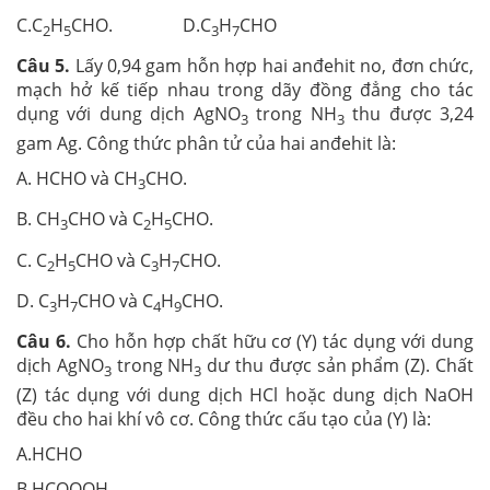
C.C
H
CHO. D.C
H
CHO
2
5
3
7
Câu 5.
Lấy 0,94 gam hỗn hợp hai anđehit no, đơn chức,
mạch hở kế tiếp nhau trong dãy đồng đẳng cho tác
dụng với dung dịch AgNO
trong NH
thu được 3,24
3
3
gam Ag. Công thức phân tử của hai anđehit là:
A. HCHO và CH
CHO.
3
B. CH
CHO và C
H
CHO.
3
2
5
C. C
H
CHO và C
H
CHO.
2
5
3
7
D. C
H
CHO và C
H
CHO.
3
7
4
9
Câu 6.
Cho hỗn hợp chất hữu cơ (Y) tác dụng với dung
dịch AgNO
trong NH
dư thu được sản phẩm (Z). Chất
3
3
(Z) tác dụng với dung dịch HCl hoặc dung dịch NaOH
đều cho hai khí vô cơ. Công thức cấu tạo của (Y) là:
A.HCHO
B.HCOOOH.