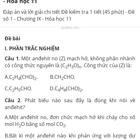
- Hóa học 11
Đáp án và lời giải chi tiết Đề kiểm tra 1 tiết (45 phút) - Đề
số 1 - Chương IX - Hóa học 11
QUẢNG CÁO
Đề bài
I. PHẦN TRẮC NGHIỆM
Câu 1
. Một anđehit no (Z) mạch hở, không phân nhánh
có công thức nguyên là (C
H
O)
. Công thức của (Z) là:
2
3
n
A.C
H
(CHO)
. B.CH
CHO.
2
4
2
2
C.C
H
CHO. D.C
H
(CHO)
.
2
5
4
8
2
Câu 2
. Phát biểu nào sau đây là đúng khi nói về
anđehit?
A.Một anđehit no, đơn chức mạch hở khi cháy cho số
mol H
O bằng số mol CO
.
2
2
B.Bất kì một anđehit nào khi phản ứng với lượng dư