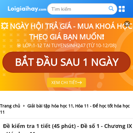
💥 NGÀY HỘI TRẢ GIÁ - MUA KHOÁ HỌC
THEO GIÁ BẠN MUỐN❗
🎯 LỚP 1-12 TẠI TUYENSINH247 (TỪ 10-12/08)
BẮT ĐẦU SAU 1 NGÀY
XEM CHI TIẾT
Trang chủ
Giải bài tập hóa học 11, Hóa 11 - Để học tốt hóa học
11
Đề kiểm tra 1 tiết (45 phút) - Đề số 1 - Chương IX