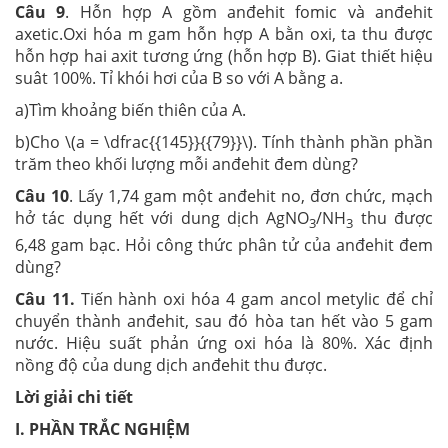
Câu 9
. Hỗn hợp A gồm anđehit fomic và anđehit
axetic.Oxi hóa m gam hỗn hợp A bằn oxi, ta thu được
hỗn hợp hai axit tương ứng (hỗn hợp B). Giat thiết hiệu
suât 100%. Tỉ khói hơi của B so với A bằng a.
a)Tìm khoảng biến thiên của A.
b)Cho \(a = \dfrac{{145}}{{79}}\). Tính thành phần phần
trăm theo khối lượng mỗi anđehit đem dùng?
Câu 10
. Lấy 1,74 gam một anđehit no, đơn chức, mạch
hở tác dụng hết với dung dịch AgNO
/NH
thu được
3
3
6,48 gam bạc. Hỏi công thức phân tử của anđehit đem
dùng?
Câu 11.
Tiến hành oxi hóa 4 gam ancol metylic để chỉ
chuyển thành anđehit, sau đó hòa tan hết vào 5 gam
nước. Hiệu suất phản ứng oxi hóa là 80%. Xác định
nồng độ của dung dịch anđehit thu được.
Lời giải chi tiết
I. PHẦN TRẮC NGHIỆM