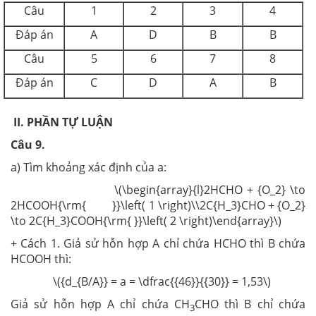
Câu
1
2
3
4
Đáp án
A
D
B
B
Câu
5
6
7
8
Đáp án
C
D
A
B
II. PHẦN TỰ LUẬN
Câu
9
.
a) Tìm khoảng xác định của a:
\(\begin{array}{l}2HCHO + {O_2} \to
2HCOOH{\rm{ }}\left( 1 \right)\\2C{H_3}CHO + {O_2}
\to 2C{H_3}COOH{\rm{ }}\left( 2 \right)\end{array}\)
+ Cách 1. Giả sử hỗn hợp A chỉ chứa HCHO thì B chứa
HCOOH thì:
\({d_{B/A}} = a = \dfrac{{46}}{{30}} = 1,53\)
Giả sử hỗn hợp A chỉ chứa CH
CHO thì B chỉ chứa
3