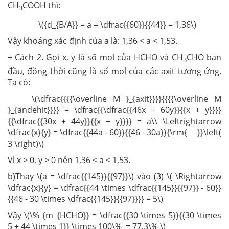
CH
COOH thì:
3
\({d_{B/A}} = a = \dfrac{{60}}{{44}} = 1,36\)
Vậy khoảng xác định của a là: 1,36 < a < 1,53.
+ Cách 2. Gọi x, y là số mol của HCHO và CH
CHO ban
3
đầu, đồng thời cũng là số mol của các axit tương ứng.
Ta có:
\(\dfrac{{{{\overline M }_{axit}}}}{{{{\overline M
}_{andehit}}}} = \dfrac{{\dfrac{{46x + 60y}}{{x + y}}}}
{{\dfrac{{30x + 44y}}{{x + y}}}} = a\\ \Leftrightarrow
\dfrac{x}{y} = \dfrac{{44a - 60}}{{46 - 30a}}{\rm{ }}\left(
3 \right)\)
Vì x > 0, y > 0 nên 1,36 < a < 1,53.
b)Thay \(a = \dfrac{{145}}{{97}}\) vào (3) \( \Rightarrow
\dfrac{x}{y} = \dfrac{{44 \times \dfrac{{145}}{{97}} - 60}}
{{46 - 30 \times \dfrac{{145}}{{97}}}} = 5\)
Vậy \(\% {m_{HCHO}} = \dfrac{{30 \times 5}}{{30 \times
5 + 44 \times 1}} \times 100\% = 77,3\% \)