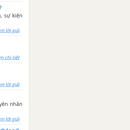
?
, sự kiện
m lời giải
m chi tiết
m lời giải
uyên nhân
m lời giải