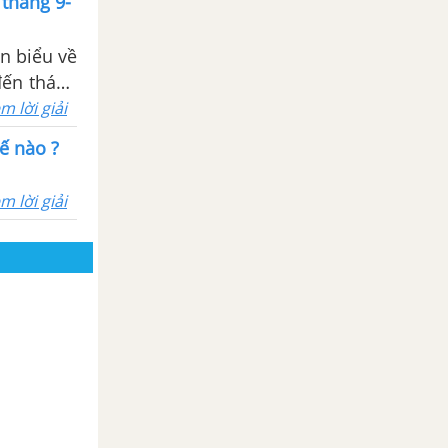
 tháng 9-
ên biểu về
đến tháng
m lời giải
ế nào ?
m lời giải