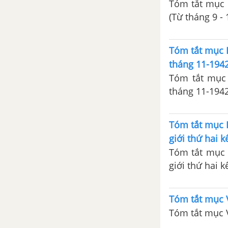
Tóm tắt mục I
Đề kiểm tra 45 phút phần 3
(Từ tháng 9 -
ĐỀ THI HỌC KÌ 2 MỚI NHẤT CÓ LỜI GIẢI
Tóm tắt mục I
Đề ôn tập học kì 2 – Có đáp
tháng 11-1942
án và lời giải
Tóm tắt mục I
Đề thi học kì 2 của các
tháng 11-1942
trường có lời giải – Mới nhất
CÂU HỎI TỰ LUYỆN SỬ 11
Tóm tắt mục 
giới thứ hai 
Tóm tắt mục 
giới thứ hai 
Tóm tắt mục V
Tóm tắt mục V