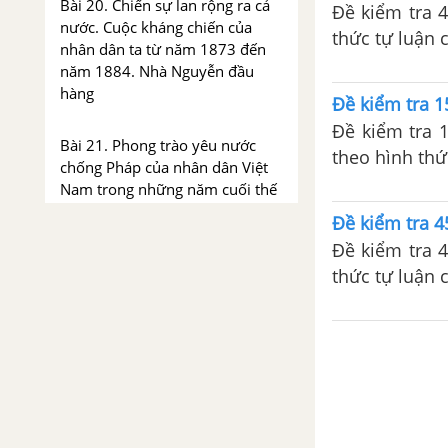
Bài 20. Chiến sự lan rộng ra cả
Đề kiểm tra 4
nước. Cuộc kháng chiến của
thức tự luận c
nhân dân ta từ năm 1873 đến
kiểm tra trên 
năm 1884. Nhà Nguyễn đầu
hàng
Đề kiểm tra 1
Đề kiểm tra 
Bài 21. Phong trào yêu nước
theo hình thứ
chống Pháp của nhân dân Việt
bị cho bài kiể
Nam trong những năm cuối thế
kỉ XIX
Đề kiểm tra 4
Đề kiểm tra 4
Đề kiểm tra 15 phút chương 1
thức tự luận c
phần 3
kiểm tra trên 
Chương II. Việt Nam từ đầu
thế kỉ XX đến hết Chiến
tranh thế giới thứ nhất
(1918)
Bài 22. Xã hội Việt Nam trong