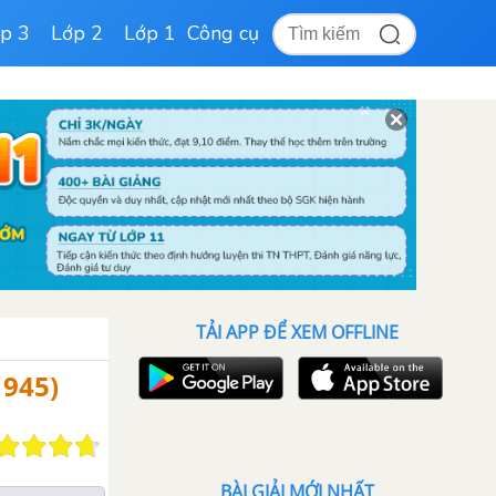
p 3
Lớp 2
Lớp 1
Công cụ
TẢI APP ĐỂ XEM OFFLINE
1945)
BÀI GIẢI MỚI NHẤT