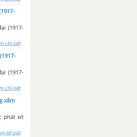
(1917-
ại (1917-
m chi tiết
 (1917-
ại (1917-
m chi tiết
ng xâm
 phát xít
m lời giải