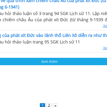
 về quá trình xâm chiếm châu Âu của phát xít Đức (từ
g 6-1941)
câu hỏi thảo luận số 3 trang 94 SGK Lịch sử 11. Lập ni
m chiếm châu Âu của phát xít Đức (từ tháng 9-1939 
Xe
 của phát xít Đức vào lãnh thổ Liên Xô diễn ra như th
câu hỏi thảo luận trang 95 SGK Lịch sử 11
Xe
Xem thêm
1
2
»