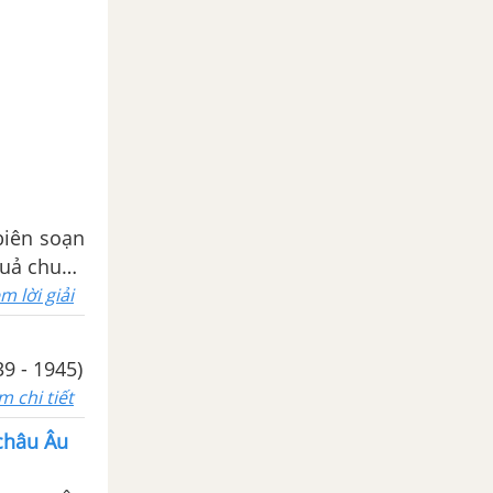
biên soạn
 quả chuẩn
m lời giải
9 - 1945)
m chi tiết
 châu Âu