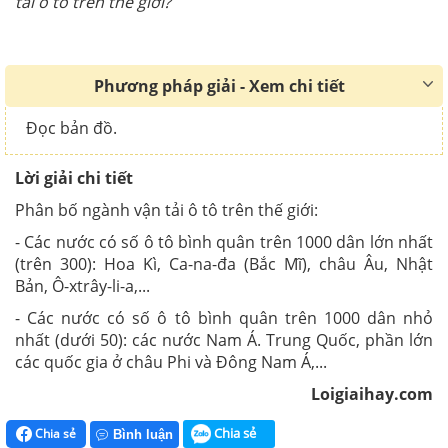
tải ô tô trên thế giới?
Phương pháp giải - Xem chi tiết
Đọc bản đồ.
Lời giải chi tiết
Phân bố ngành vận tải ô tô trên thế giới:
- Các nước có số ô tô bình quân trên 1000 dân lớn nhất
(trên 300): Hoa Kì, Ca-na-đa (Bắc Mĩ), châu Âu, Nhật
Bản, Ô-xtrây-li-a,...
- Các nước có số ô tô bình quân trên 1000 dân nhỏ
nhất (dưới 50): các nước Nam Á. Trung Quốc, phần lớn
các quốc gia ở châu Phi và Đông Nam Á,...
Loigiaihay.com
Chia sẻ
Chia sẻ
Bình luận