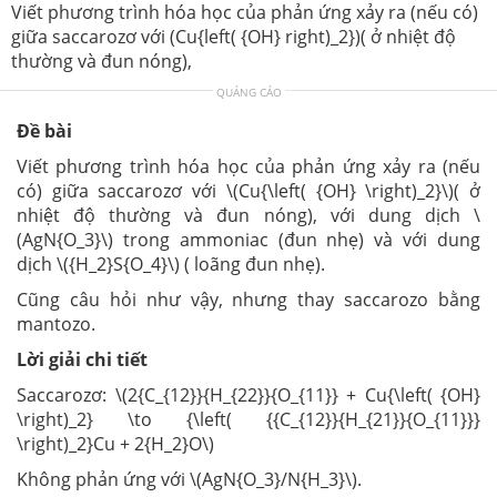
Viết phương trình hóa học của phản ứng xảy ra (nếu có)
giữa saccarozơ với (Cu{left( {OH} right)_2})( ở nhiệt độ
thường và đun nóng),
QUẢNG CÁO
Đề bài
Viết phương trình hóa học của phản ứng xảy ra (nếu
có) giữa saccarozơ với \(Cu{\left( {OH} \right)_2}\)( ở
nhiệt độ thường và đun nóng), với dung dịch \
(AgN{O_3}\) trong ammoniac (đun nhẹ) và với dung
dịch \({H_2}S{O_4}\) ( loãng đun nhẹ).
Cũng câu hỏi như vậy, nhưng thay saccarozo bằng
mantozo.
Lời giải chi tiết
Saccarozơ: \(2{C_{12}}{H_{22}}{O_{11}} + Cu{\left( {OH}
\right)_2} \to {\left( {{C_{12}}{H_{21}}{O_{11}}}
\right)_2}Cu + 2{H_2}O\)
Không phản ứng với \(AgN{O_3}/N{H_3}\).