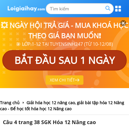
💥 NGÀY HỘI TRẢ GIÁ - MUA KHOÁ HỌC
THEO GIÁ BẠN MUỐN❗
🎯 LỚP 1-12 TẠI TUYENSINH247 (TỪ 10-12/08)
BẮT ĐẦU SAU 1 NGÀY
XEM CHI TIẾT
Trang chủ
Giải hóa học 12 nâng cao, giải bài tập hóa 12 Nâng
cao - Để học tốt hóa học 12 Nâng cao
Câu 4 trang 38 SGK Hóa 12 Nâng cao