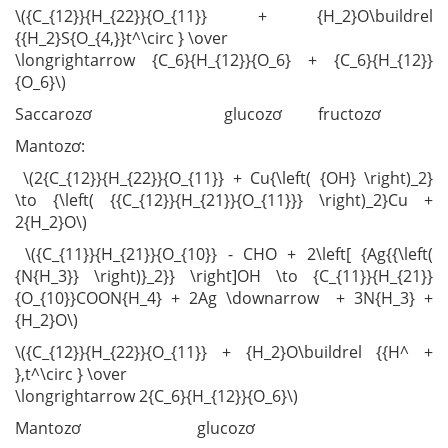
\({C_{12}}{H_{22}}{O_{11}} + {H_2}O\buildrel
{{H_2}S{O_{4,}}t^\circ } \over
\longrightarrow {C_6}{H_{12}}{O_6} + {C_6}{H_{12}}
{O_6}\)
Saccarozơ glucozơ fructozơ
Mantozơ:
\(2{C_{12}}{H_{22}}{O_{11}} + Cu{\left( {OH} \right)_2}
\to {\left( {{C_{12}}{H_{21}}{O_{11}}} \right)_2}Cu +
2{H_2}O\)
\({C_{11}}{H_{21}}{O_{10}} - CHO + 2\left[ {Ag{{\left(
{N{H_3}} \right)}_2}} \right]OH \to {C_{11}}{H_{21}}
{O_{10}}COON{H_4} + 2Ag \downarrow + 3N{H_3} +
{H_2}O\)
\({C_{12}}{H_{22}}{O_{11}} + {H_2}O\buildrel {{H^ +
},t^\circ } \over
\longrightarrow 2{C_6}{H_{12}}{O_6}\)
Mantozơ glucozơ