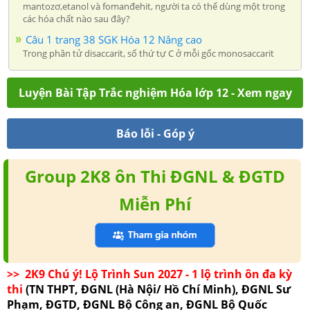
mantozơ,etanol và fomanđehit, người ta có thể dùng một trong
các hóa chất nào sau đây?
Câu 1 trang 38 SGK Hóa 12 Nâng cao
Trong phân tử disaccarit, số thứ tự C ở mỗi gốc monosaccarit
Luyện Bài Tập Trắc nghiệm Hóa lớp 12 - Xem ngay
Báo lỗi - Góp ý
Group 2K8 ôn Thi ĐGNL & ĐGTD
Miễn Phí
>> 2K9 Chú ý! Lộ Trình Sun 2027 - 1 lộ trình ôn đa kỳ
thi
(TN THPT, ĐGNL (Hà Nội/ Hồ Chí Minh), ĐGNL Sư
Phạm, ĐGTD, ĐGNL Bộ Công an, ĐGNL Bộ Quốc