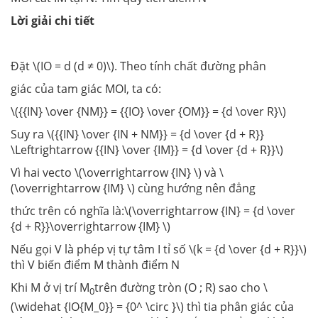
Lời giải chi tiết
Đặt \(IO = d (d ≠ 0)\). Theo tính chất đường phân
giác của tam giác MOI, ta có:
\({{IN} \over {NM}} = {{IO} \over {OM}} = {d \over R}\)
Suy ra \({{IN} \over {IN + NM}} = {d \over {d + R}}
\Leftrightarrow {{IN} \over {IM}} = {d \over {d + R}}\)
Vì hai vecto \(\overrightarrow {IN} \) và \
(\overrightarrow {IM} \) cùng hướng nên đẳng
thức trên có nghĩa là:\(\overrightarrow {IN} = {d \over
{d + R}}\overrightarrow {IM} \)
Nếu gọi V là phép vị tự tâm I tỉ số \(k = {d \over {d + R}}\)
thì V biến điểm M thành điểm N
Khi M ở vị trí M
trên đường tròn (O ; R) sao cho \
0
(\widehat {IO{M_0}} = {0^ \circ }\) thì tia phân giác của