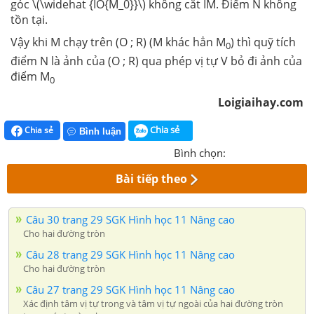
góc \(\widehat {IO{M_0}}\) không cắt IM. Điểm N không
tồn tại.
Vậy khi M chạy trên (O ; R) (M khác hẳn M
) thì quỹ tích
0
điểm N là ảnh của (O ; R) qua phép vị tự V bỏ đi ảnh của
điểm M
0
Loigiaihay.com
Chia sẻ
Chia sẻ
Bình luận
Bình chọn:
Bài tiếp theo
Câu 30 trang 29 SGK Hình học 11 Nâng cao
Cho hai đường tròn
Câu 28 trang 29 SGK Hình học 11 Nâng cao
Cho hai đường tròn
Câu 27 trang 29 SGK Hình học 11 Nâng cao
Xác định tâm vị tự trong và tâm vị tự ngoài của hai đường tròn