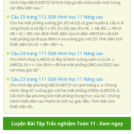
Hình hộp ABCD.A’B’C’D’ là hình hộp gì nếu thỏa mãn một trong
các điều kiện sau ?
Câu 25 trang 112 SGK Hình học 11 Nâng cao
Cho hai mặt phẳng vuông góc (P) và (Q) có giao tuyến Δ. Lấy A, B
cùng thuộc Δ và lấy C ϵ (P), D ϵ (Q) sao cho AC ⊥ AB, BD ⊥ AB và
AB = AC = BD. Xác định thiết diện của tứ diện ABCD khi cắt bởi
mặt phẳng (α) đi qua điểm A và vuông góc với CD. Tính diện tích
thiết diện khi AC = AB = BD = a.
Câu 24 trang 111 SGK Hình học 11 Nâng cao
Cho hình chóp S.ABCD có đáy là hình vuông cạnh a và SA ⊥
(ABCD), SA = x. Xác định x để hai mặt phẳng (SBC) và (SDC) tạo
với nhau góc 60˚.
Câu 23 trang 111 SGK Hình học 11 Nâng cao
Cho hình lập phương ABCD.A’B’C’D’ có cạnh bằng a. a. Chứng
minh rằng AC’ vuông góc với hai mặt phẳng (A’BD) và (B’CD’). b.
Cắt hình lập phương bởi mặt phẳng trung trực của AC’. Chứng
minh thiết diện tạo thành là một lục giác đều. Tính diện tích
thiết diện đó.
Luyện Bài Tập Trắc nghiệm Toán 11 - Xem ngay