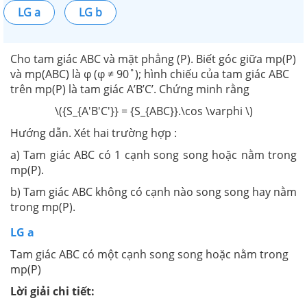
LG a
LG b
Cho tam giác ABC và mặt phẳng (P). Biết góc giữa mp(P)
và mp(ABC) là φ (φ ≠ 90˚); hình chiếu của tam giác ABC
trên mp(P) là tam giác A’B’C’. Chứng minh rằng
\({S_{A'B'C'}} = {S_{ABC}}.\cos \varphi \)
Hướng dẫn. Xét hai trường hợp :
a) Tam giác ABC có 1 cạnh song song hoặc nằm trong
mp(P).
b) Tam giác ABC không có cạnh nào song song hay nằm
trong mp(P).
LG a
Tam giác ABC có một cạnh song song hoặc nằm trong
mp(P)
Lời giải chi tiết: