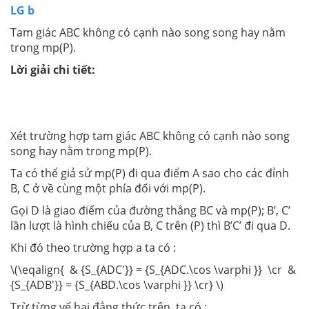
LG b
Tam giác ABC không có cạnh nào song song hay nằm
trong mp(P).
Lời giải chi tiết:
Xét trường hợp tam giác ABC không có cạnh nào song
song hay nằm trong mp(P).
Ta có thể giả sử mp(P) đi qua điểm A sao cho các đỉnh
B, C ở về cùng một phía đối với mp(P).
Gọi D là giao điểm của đường thẳng BC và mp(P); B’, C’
lần lượt là hình chiếu của B, C trên (P) thì B’C’ đi qua D.
Khi đó theo trường hợp a ta có :
\(\eqalign{ & {S_{ADC'}} = {S_{ADC.\cos \varphi }} \cr &
{S_{ADB'}} = {S_{ABD.\cos \varphi }} \cr} \)
Trừ từng vế hai đẳng thức trên, ta có :