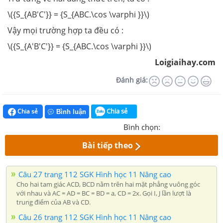
\({S_{AB'C'}} = {S_{ABC.\cos \varphi }}\)
Vậy mọi trường hợp ta đều có :
\({S_{A'B'C'}} = {S_{ABC.\cos \varphi }}\)
Loigiaihay.com
Đánh giá:
Chia sẻ
Chia sẻ
Bình luận
Bình chọn:
Bài tiếp theo
Câu 27 trang 112 SGK Hình học 11 Nâng cao
Cho hai tam giác ACD, BCD nằm trên hai mặt phẳng vuông góc
với nhau và AC = AD = BC = BD = a, CD = 2x. Gọi I, J lần lượt là
trung điểm của AB và CD.
Câu 26 trang 112 SGK Hình học 11 Nâng cao