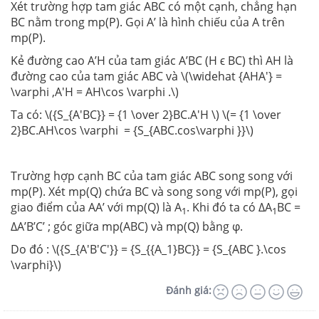
Xét trường hợp tam giác ABC có một cạnh, chẳng hạn
BC nằm trong mp(P). Gọi A’ là hình chiếu của A trên
mp(P).
Kẻ đường cao A’H của tam giác A’BC (H ϵ BC) thì AH là
đường cao của tam giác ABC và \(\widehat {AHA'} =
\varphi ,A'H = AH\cos \varphi .\)
Ta có: \({S_{A'BC}} = {1 \over 2}BC.A'H \) \(= {1 \over
2}BC.AH\cos \varphi = {S_{ABC.cos\varphi }}\)
Trường hợp cạnh BC của tam giác ABC song song với
mp(P). Xét mp(Q) chứa BC và song song với mp(P), gọi
giao điểm của AA’ với mp(Q) là A
. Khi đó ta có ΔA
BC =
1
1
ΔA’B’C’ ; góc giữa mp(ABC) và mp(Q) bằng φ.
Do đó : \({S_{A'B'C'}} = {S_{{A_1}BC}} = {S_{ABC }.\cos
\varphi}\)
Đánh giá: