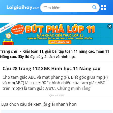
Trang chủ
Giải toán 11, giải bài tập toán 11 nâng cao, Toán 11
Nâng cao, đầy đủ đại số giải tích và hình học
Câu 28 trang 112 SGK Hình học 11 Nâng cao
Cho tam giác ABC và mặt phẳng (P). Biết góc giữa mp(P)
và mp(ABC) là φ (φ ≠ 90˚); hình chiếu của tam giác ABC
trên mp(P) là tam giác A’B’C’. Chứng minh rằng
QUẢNG CÁO
Lựa chọn câu để xem lời giải nhanh hơn