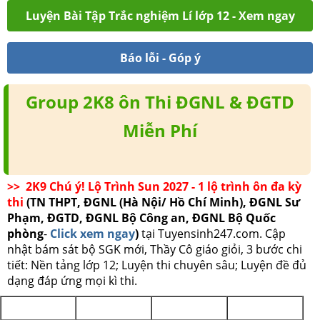
Luyện Bài Tập Trắc nghiệm Lí lớp 12 - Xem ngay
Báo lỗi - Góp ý
Group 2K8 ôn Thi ĐGNL & ĐGTD
Miễn Phí
>> 2K9 Chú ý! Lộ Trình Sun 2027 - 1 lộ trình ôn đa kỳ
thi
(TN THPT, ĐGNL (Hà Nội/ Hồ Chí Minh), ĐGNL Sư
Phạm, ĐGTD, ĐGNL Bộ Công an, ĐGNL Bộ Quốc
phòng
-
Click xem ngay
)
tại Tuyensinh247.com.
Cập
nhật bám sát bộ SGK mới, Thầy Cô giáo giỏi, 3 bước chi
tiết: Nền tảng lớp 12; Luyện thi chuyên sâu; Luyện đề đủ
dạng đáp ứng mọi kì thi.