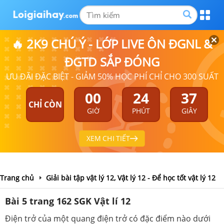
🔥 2K9 CHÚ Ý - LỚP LIVE ÔN ĐGNL &
ĐGTD SẮP ĐÓNG
ƯU ĐÃI ĐẶC BIỆT - GIẢM 50% HỌC PHÍ CHỈ CHO 300 SUẤT
00
24
37
CHỈ CÒN
GIỜ
PHÚT
GIÂY
XEM CHI TIẾT
Trang chủ
Giải bài tập vật lý 12, Vật lý 12 - Để học tốt vật lý 12
Bài 5 trang 162 SGK Vật lí 12
Điện trở của một quang điện trở có đặc điểm nào dưới