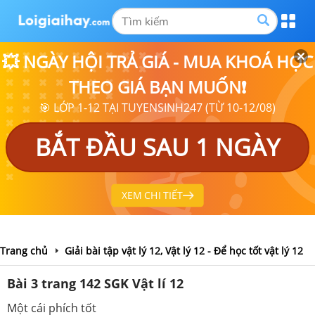
💥 NGÀY HỘI TRẢ GIÁ - MUA KHOÁ HỌC
THEO GIÁ BẠN MUỐN❗
🎯 LỚP 1-12 TẠI TUYENSINH247 (TỪ 10-12/08)
BẮT ĐẦU SAU 1 NGÀY
XEM CHI TIẾT
Trang chủ
Giải bài tập vật lý 12, Vật lý 12 - Để học tốt vật lý 12
Bài 3 trang 142 SGK Vật lí 12
Một cái phích tốt