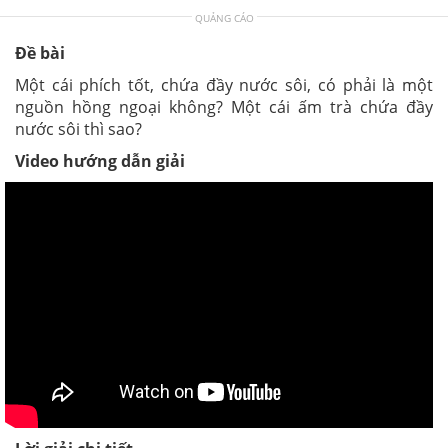
QUẢNG CÁO
Đề bài
Một cái phích tốt, chứa đầy nước sôi, có phải là một
nguồn hồng ngoại không? Một cái ấm trà chứa đầy
nước sôi thì sao?
Video hướng dẫn giải