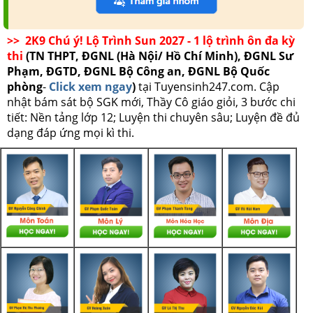
>> 2K9 Chú ý! Lộ Trình Sun 2027 - 1 lộ trình ôn đa kỳ
thi
(TN THPT, ĐGNL (Hà Nội/ Hồ Chí Minh), ĐGNL Sư
Phạm, ĐGTD, ĐGNL Bộ Công an, ĐGNL Bộ Quốc
phòng
-
Click xem ngay
)
tại Tuyensinh247.com.
Cập
nhật bám sát bộ SGK mới, Thầy Cô giáo giỏi, 3 bước chi
tiết: Nền tảng lớp 12; Luyện thi chuyên sâu; Luyện đề đủ
dạng đáp ứng mọi kì thi.