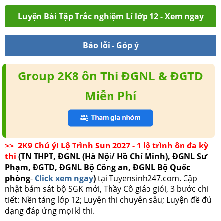
Luyện Bài Tập Trắc nghiệm Lí lớp 12 - Xem ngay
Báo lỗi - Góp ý
Group 2K8 ôn Thi ĐGNL & ĐGTD
Miễn Phí
>> 2K9 Chú ý! Lộ Trình Sun 2027 - 1 lộ trình ôn đa kỳ
thi
(TN THPT, ĐGNL (Hà Nội/ Hồ Chí Minh), ĐGNL Sư
Phạm, ĐGTD, ĐGNL Bộ Công an, ĐGNL Bộ Quốc
phòng
-
Click xem ngay
)
tại Tuyensinh247.com.
Cập
nhật bám sát bộ SGK mới, Thầy Cô giáo giỏi, 3 bước chi
tiết: Nền tảng lớp 12; Luyện thi chuyên sâu; Luyện đề đủ
dạng đáp ứng mọi kì thi.