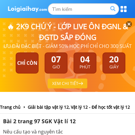
🔥 2K9 CHÚ Ý - LỚP LIVE ÔN ĐGNL &
ĐGTD SẮP ĐÓNG
ƯU ĐÃI ĐẶC BIỆT - GIẢM 50% HỌC PHÍ CHỈ CHO 300 SUẤT
07
04
20
CHỈ CÒN
GIỜ
PHÚT
GIÂY
XEM CHI TIẾT
Trang chủ
Giải bài tập vật lý 12, Vật lý 12 - Để học tốt vật lý 12
Bài 2 trang 97 SGK Vật lí 12
Nêu cấu tạo và nguyên tắc