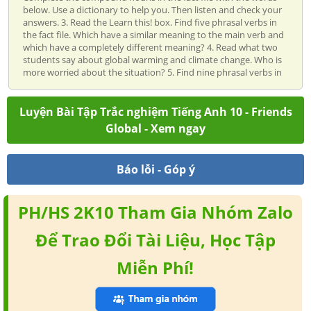
below. Use a dictionary to help you. Then listen and check your
answers. 3. Read the Learn this! box. Find five phrasal verbs in
the fact file. Which have a similar meaning to the main verb and
which have a completely different meaning? 4. Read what two
students say about global warming and climate change. Who is
more worried about the situation? 5. Find nine phrasal verbs in
Luyện Bài Tập Trắc nghiệm Tiếng Anh 10 - Friends
Global - Xem ngay
Báo lỗi - Góp ý
PH/HS 2K10 Tham Gia Nhóm Zalo
Để Trao Đổi Tài Liệu, Học Tập
Miễn Phí!