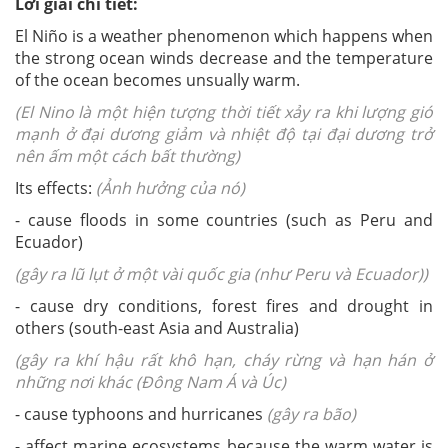
Lời giải chi tiết:
El Niño is a weather phenomenon which happens when
the strong ocean winds decrease and the temperature
of the ocean becomes unsually warm.
(El Nino là một hiện tượng thời tiết xảy ra khi lượng gió
mạnh ở đại dương giảm và nhiệt độ tại đại dương trở
nên ấm một cách bất thường)
Its effects:
(Ảnh hưởng của nó)
- cause floods in some countries (such as Peru and
Ecuador)
(gây ra lũ lụt ở một vài quốc gia (như Peru và Ecuador))
- cause dry conditions, forest fires and drought in
others (south-east Asia and Australia)
(gây ra khí hậu rất khô hạn, cháy rừng và hạn hán ở
những nơi khác (Đông Nam Á và Úc)
- cause typhoons and hurricanes
(gây ra bão)
- affect marine ecosystems because the warm water is