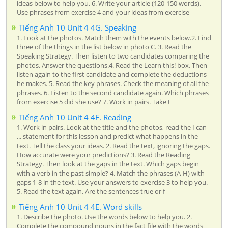
ideas below to help you. 6. Write your article (120-150 words).
Use phrases from exercise 4 and your ideas from exercise
Tiếng Anh 10 Unit 4 4G. Speaking
1. Look at the photos. Match them with the events below.2. Find
three of the things in the list below in photo C. 3. Read the
Speaking Strategy. Then listen to two candidates comparing the
photos. Answer the questions.4. Read the Learn this! box. Then
listen again to the first candidate and complete the deductions
he makes. 5. Read the key phrases. Check the meaning of all the
phrases. 6. Listen to the second candidate again. Which phrases
from exercise 5 did she use? 7. Work in pairs. Take t
Tiếng Anh 10 Unit 4 4F. Reading
1. Work in pairs. Look at the title and the photos, read the I can
... statement for this lesson and predict what happens in the
text. Tell the class your ideas. 2. Read the text, ignoring the gaps.
How accurate were your predictions? 3. Read the Reading
Strategy. Then look at the gaps in the text. Which gaps begin
with a verb in the past simple? 4. Match the phrases (A-H) with
gaps 1-8 in the text. Use your answers to exercise 3 to help you.
5. Read the text again. Are the sentences true or f
Tiếng Anh 10 Unit 4 4E. Word skills
1. Describe the photo. Use the words below to help you. 2.
Complete the compound nouns in the fact file with the words