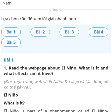
Nam.
QUẢNG CÁO
Lựa chọn câu để xem lời giải nhanh hơn
Bài 1
Bài 2
Bài 3
Bài 4
Bài 5
Bài 1
1. Read the webpage about El Niño. What is it and
what effects can it have?
(Đọc một trang web về El Niño. Đó là gì và tác động nó
có thể gây ra?)
El Niño
What is it?
El Niño is part of a phenomenon called El Niño-