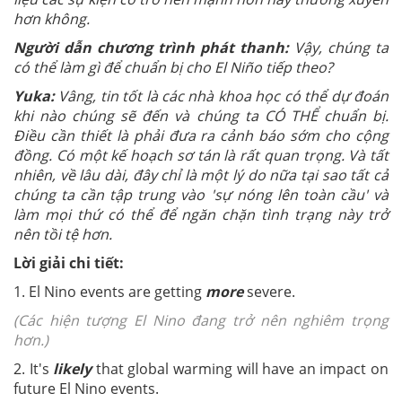
hơn không.
Người dẫn chương trình phát thanh:
Vậy, chúng ta
có thể làm gì để chuẩn bị cho El Niño tiếp theo?
Yuka:
Vâng, tin tốt là các nhà khoa học có thể dự đoán
khi nào chúng sẽ đến và chúng ta CÓ THỂ chuẩn bị.
Điều cần thiết là phải đưa ra cảnh báo sớm cho cộng
đồng. Có một kế hoạch sơ tán là rất quan trọng. Và tất
nhiên, về lâu dài, đây chỉ là một lý do nữa tại sao tất cả
chúng ta cần tập trung vào 'sự nóng lên toàn cầu' và
làm mọi thứ có thể để ngăn chặn tình trạng này trở
nên tồi tệ hơn.
Lời giải chi tiết:
1. El Nino events are getting
more
severe.
(Các hiện tượng El Nino đang trở nên nghiêm trọng
hơn.)
2. It's
likely
that global warming will have an impact on
future El Nino events.