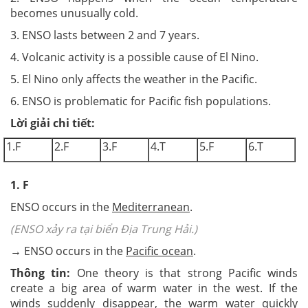
becomes unusually cold.
3. ENSO lasts between 2 and 7 years.
4. Volcanic activity is a possible cause of El Nino.
5. El Nino only affects the weather in the Pacific.
6. ENSO is problematic for Pacific fish populations.
Lời giải chi tiết:
1.F
2.F
3.F
4.T
5.F
6.T
1. F
ENSO occurs in the
Mediterranean
.
(ENSO xảy ra tại biển Địa Trung Hải.)
→ ENSO occurs in the
Pacific ocean
.
Thông tin:
One theory is that strong Pacific winds
create a big area of warm water in the west. If the
winds suddenly disappear, the warm water quickly