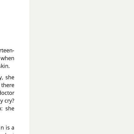
rteen-
, when
skin.
y, she
 there
doctor
y cry?
n: she
n is a