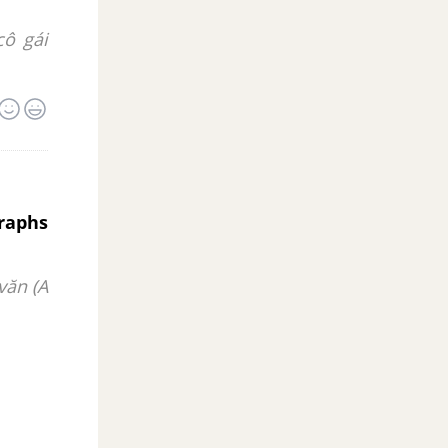
cô gái
graphs
văn (A