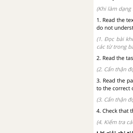
3C. Listening
(Khi làm dạng 
1. Read the te
3D. Grammar
do not unders
3E. Word skills
(1. Đọc bài kh
các từ trong bà
3F. Reading
2. Read the tas
3G. Speaking
(2. Cẩn thận đ
3. Read the p
3H. Writing
to the correct 
3I. Culture
(3. Cẩn thận đ
4. Check that 
Review Unit 3
(4. Kiểm tra c
Unit 4: Our planet