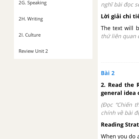
2G. Speaking
nghĩ bài đọc sẽ
Lời giải chi ti
2H. Writing
The text will
2I. Culture
thứ liên quan 
Review Unit 2
Unit 3: On screen
Bài 2
Từ vựng
2. Read the 
general idea 
Luyện tập từ vựng
(Đọc “Chiến t
chính về bài đ
3A. Vocabulary
Reading Stra
3B. Grammar
When you do a 