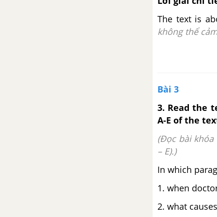
Lời giải chi ti
Từ vựng
The text is ab
không thể cảm
Luyện tập từ vựng
4A. Vocabulary
Bài 3
4B. Grammar
3. Read the 
4C. Listening
A-E of the tex
(Đọc bài khóa 
4D. Grammar
– E).)
4E. Word skills
In which parag
1. when docto
4F. Reading
2. what causes
4G. Speaking