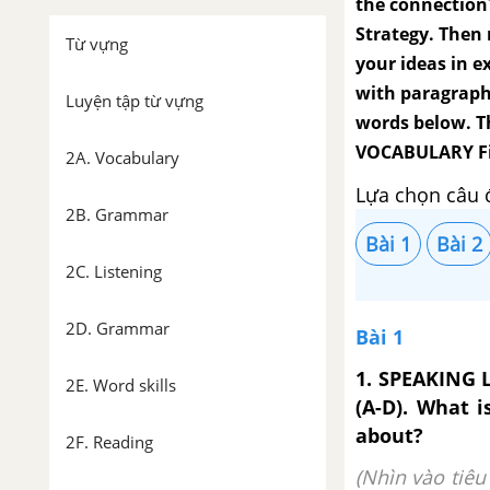
the connection?
Strategy. Then 
Từ vựng
your ideas in e
with paragraphs
Luyện tập từ vựng
words below. Th
VOCABULARY F
2A. Vocabulary
Lựa chọn câu 
2B. Grammar
Bài 1
Bài 2
2C. Listening
2D. Grammar
Bài 1
1. SPEAKING L
2E. Word skills
(A-D). What 
about?
2F. Reading
(Nhìn vào tiêu