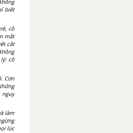
 không
ỉ biết
rẻ, cô
ên mắt
ết cắt
 không
lý: cô
ó. Cơn
 Những
p nguy
và làm
 ngừng
ọi lúc