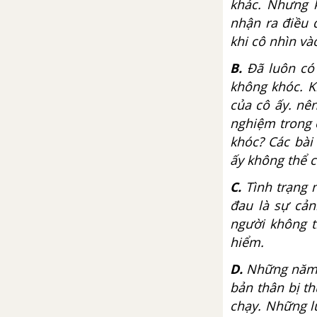
khác. Nhưng k
Từ vựng
nhận ra điều 
khi cô nhìn và
Luyện tập từ vựng
B.
Đã luôn có 
không khóc. K
6A. Vocabulary
của cô ấy. nê
nghiệm trong 
6B. Grammar
khóc? Các bài 
ấy không thể 
6C. Listening
C.
Tình trạng n
6D. Grammar
đau là sự cản
người không t
6E. Word skills
hiểm.
D.
Những năm đ
6F. Reading
bản thân bị t
chạy. Những lú
6G. Speaking