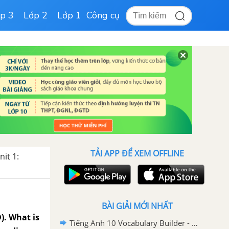
p 3
Lớp 2
Lớp 1
Công cụ
TẢI APP ĐỂ XEM OFFLINE
it 1:
BÀI GIẢI MỚI NHẤT
). What is
Tiếng Anh 10 Vocabulary Builder - Unit 8