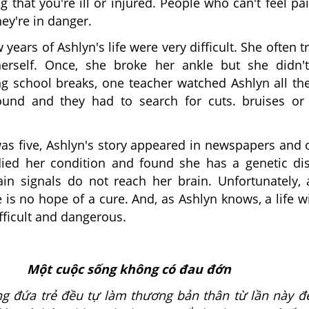
g that you're ill or injured. People who can't feel pai
hey're in danger.
 years of Ashlyn's life were very difficult. She often t
erself. Once, she broke her ankle but she didn'
ng school breaks, one teacher watched Ashlyn all th
ound and they had to search for cuts. bruises or
s five, Ashlyn's story appeared in newspapers and 
udied her condition and found she has a genetic di
in signals do not reach her brain. Unfortunately, 
is no hope of a cure. And, as Ashlyn knows, a life w
ifficult and dangerous.
Một cuộc sống không có đau đớn
g đứa trẻ đều tự làm thương bản thân từ lần này đ