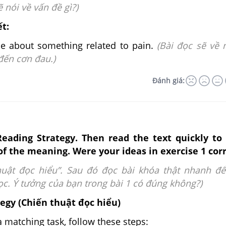
 nói về vấn đề gì?)
ết:
 be about something related to pain.
(Bài đọc sẽ về
đến cơn đau.)
Đánh giá:
Reading Strategy. Then read the text quickly to
of the meaning. Were your ideas in exercise 1 cor
huật đọc hiểu”. Sau đó đọc bài khóa thật nhanh để
ọc. Ý tưởng của bạn trong bài 1 có đúng không?)
tegy
(Chiến thuật đọc hiểu)
matching task, follow these steps: