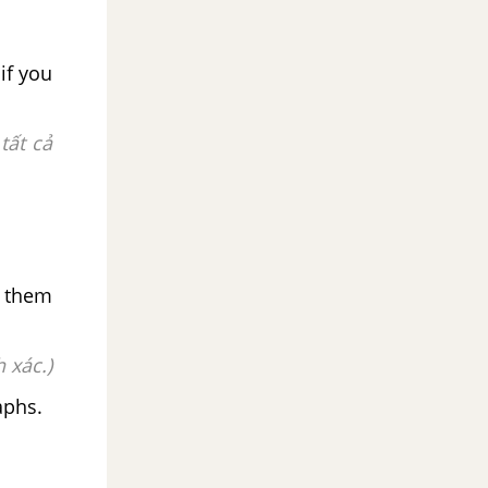
if you
tất cả
h them
 xác.)
aphs.