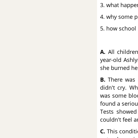
3. what happe
4H. Writing
4. why some pe
5. how school 
4I. Culture
Review Unit 4
A.
All childre
year-old Ashly
Unit 5: Ambition
she burned her
Từ vựng
B.
There was a
didn't cry. W
Luyện tập từ vựng
was some blood
found a seriou
5A. Vocabulary
Tests showed 
couldn't feel 
5B. Grammar
C.
This conditi