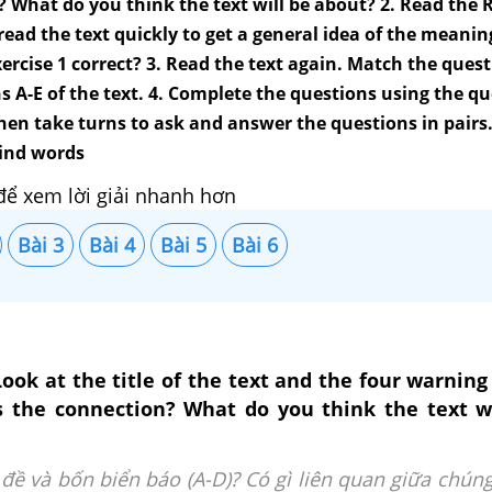
 What do you think the text will be about? 2. Read the 
read the text quickly to get a general idea of the meanin
xercise 1 correct? 3. Read the text again. Match the ques
 A-E of the text. 4. Complete the questions using the q
en take turns to ask and answer the questions in pairs.
ind words
để xem lời giải nhanh hơn
Bài 3
Bài 4
Bài 5
Bài 6
ook at the title of the text and the four warning
is the connection? What do you think the text w
 đề và bốn biển báo (A-D)? Có gì liên quan giữa chún