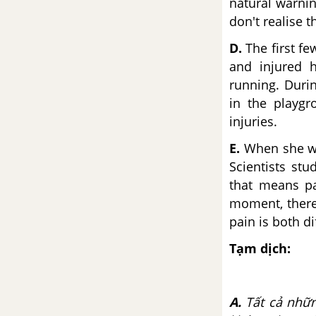
natural warnin
5C. Listening
don't realise t
5D. Grammar
D.
The first few
and injured h
5E. Word skills
running. Duri
in the playgr
5F. Reading
injuries.
E.
When she wa
5G. Speaking
Scientists st
that means pa
5H. Writing
moment, there 
pain is both d
5I. Culture
Tạm dịch:
Review Unit 5
Unit 6: Money
A.
Tất cả nhữn