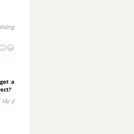
 những
 get a
rect?
 lấy ý