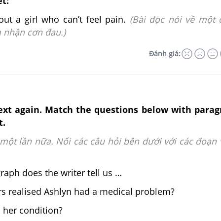
ết:
out a girl who can’t feel pain.
(Bài đọc nói về một 
 nhận cơn đau.)
Đánh giá:
text again. Match the questions below with para
t.
một lần nữa. Nối các câu hỏi bên dưới với các đoạn 
raph does the writer tell us …
rs realised Ashlyn had a medical problem?
 her condition?