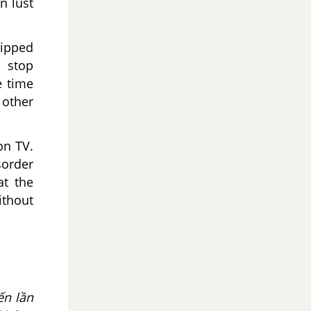
n lust
ripped
t stop
e time
 other
on TV.
sorder
at the
ithout
ến lần