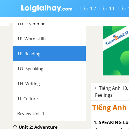
Lớp 12
Lớp 11
Lớp 
1C. Listening
1D. Grammar
1E. Word skills
1F. Reading
1G. Speaking
1H. Writing
Tiếng Anh 10,
Feelings
1I. Culture
Tiếng Anh 
Review Unit 1
1. SPEAKING Loo
Unit 2: Adventure