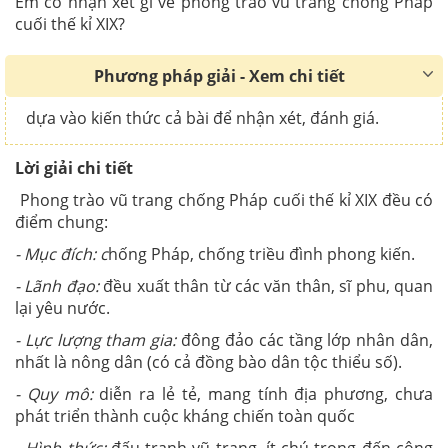
Em có nhận xét gì về phong trào vũ trang chống Pháp
cuối thế kỉ XIX?
Phương pháp giải - Xem chi tiết
dựa vào kiến thức cả bài để nhận xét, đánh giá.
Lời giải chi tiết
Phong trào vũ trang chống Pháp cuối thế kỉ XIX đều có
điểm chung:
- Mục đích: c
hống Pháp, chống triều đình phong kiến.
- Lãnh đạo:
đều xuất thân từ các văn thân, sĩ phu, quan
lại yêu nước.
- Lực lượng tham gia:
đông đảo các tầng lớp nhân dân,
nhất là nông dân (có cả đồng bào dân tộc thiểu số).
- Quy mô:
diễn ra lẻ tẻ, mang tính địa phương, chưa
phát triển thành cuộc kháng chiến toàn quốc
- Hình thức:
đấu tranh vũ trang,
ít chú trọng đến công