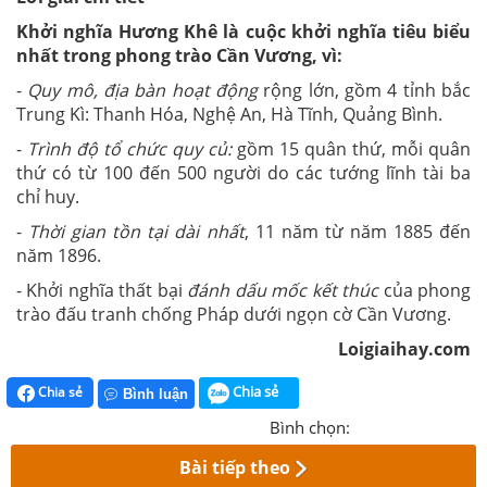
Khởi nghĩa Hương Khê là cuộc khởi nghĩa tiêu biểu
nhất trong phong trào Cần Vương, vì:
-
Quy mô, địa bàn hoạt động
rộng lớn, gồm 4 tỉnh bắc
Trung Kì: Thanh Hóa, Nghệ An, Hà Tĩnh, Quảng Bình.
-
Trình độ tổ chức quy củ:
gồm 15 quân thứ, mỗi quân
thứ có từ 100 đến 500 người do các tướng lĩnh tài ba
chỉ huy.
-
Thời gian tồn tại dài nhất
, 11 năm từ năm 1885 đến
năm 1896.
- Khởi nghĩa thất bại
đánh dấu mốc kết thúc
của phong
trào đấu tranh chống Pháp dưới ngọn cờ Cần Vương.
Loigiaihay.com
Chia sẻ
Chia sẻ
Bình luận
Bình chọn:
Bài tiếp theo