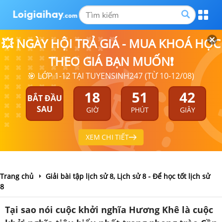
💥 NGÀY HỘI TRẢ GIÁ - MUA KHOÁ HỌC
THEO GIÁ BẠN MUỐN❗
🎯 LỚP 1-12 TẠI TUYENSINH247 (TỪ 10-12/08)
18
51
42
BẮT ĐẦU
SAU
GIỜ
PHÚT
GIÂY
XEM CHI TIẾT
Trang chủ
Giải bài tập lịch sử 8, Lịch sử 8 - Để học tốt lịch sử
8
Tại sao nói cuộc khởi nghĩa Hương Khê là cuộc