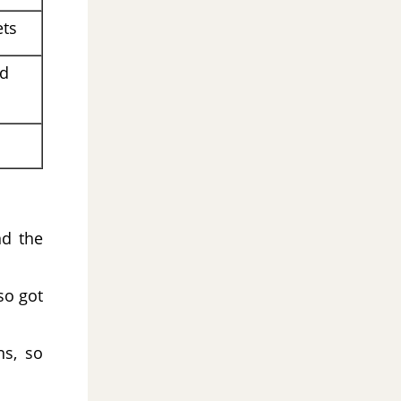
ets
ad
nd the
so got
ns, so