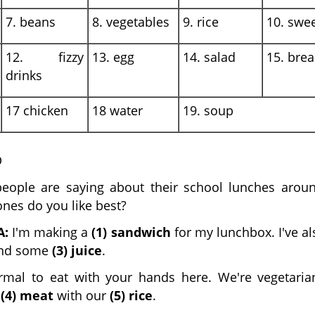
7. beans
8. vegetables
9. rice
10. swe
12. fizzy
13. egg
14. salad
15. bre
drinks
17 chicken
18 water
19. soup
D
people are saying about their school lunches arou
nes do you like best?
A:
I'm making a
(1) sandwich
for my lunchbox. I've al
nd some
(3) juice
.
rmal to eat with your hands here. We're vegetaria
y
(4) meat
with our
(5) rice
.