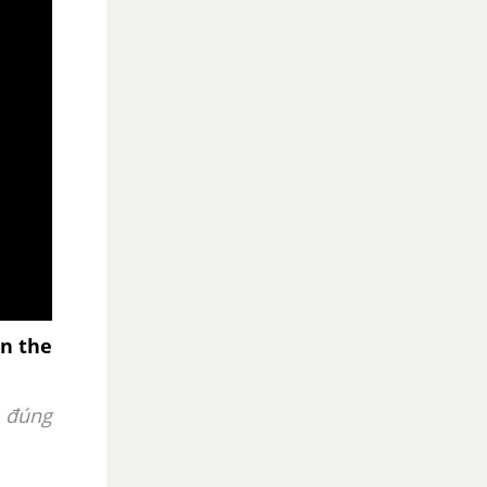
in the
 đúng