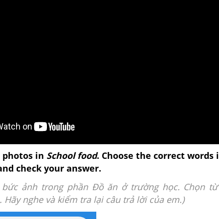
e photos in
School food
. Choose the correct words 
 and check your answer.
c bức ảnh
trong phần Đồ ăn ở trường học
.
Chọn từ
 Hãy nghe và kiểm tra lại câu trả lời của em.)