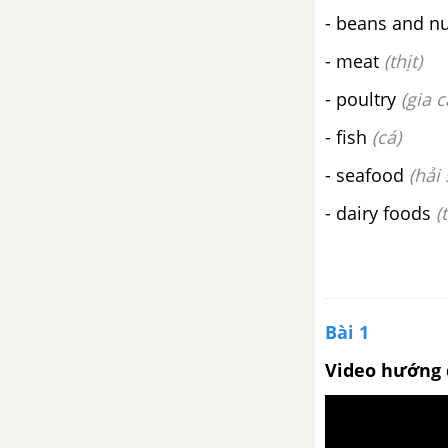
Vocabulary – Unit 6 – Tiếng Anh
- beans and n
6
- meat
(thịt)
Reading – Unit 6 – Tiếng Anh 6
- poultry
(gia 
- fish
(cá)
Language Focus: there was/
were – Unit 6 – Tiếng Anh 6
- seafood
(hải 
- dairy foods
(
Vocabulary and Listening – Unit
6 – Tiếng Anh 6
Language Focus: Past simple
(affirmative) – Unit 6 – Tiếng
Bài 1
Anh 6
Video hướng 
Speaking – Unit 6 – Tiếng Anh 6
Writing – Unit 6 – Tiếng Anh 6