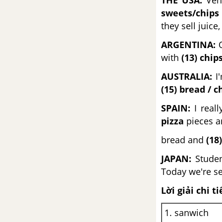
THE USA:
Vend
sweets/chips
Puzzles and games – Unit 7 –
they sell juice
Tiếng Anh 6
ARGENTINA:
O
Unit 8: Going away
with
(13) chip
AUSTRALIA:
I'
Tiếng Anh 6 Friends Plus Unit 8
(15) bread / 
Từ vựng
SPAIN:
I real
Luyện tập từ vựng
pizza
pieces a
bread and
(18
Vocabulary – Unit 8 – Tiếng Anh
6
JAPAN:
Studen
Today we're s
Reading – Unit 8 – Tiếng Anh 6
Lời giải chi ti
Language Focus – Unit 8 – Tiếng
1. sanwich
Anh 6