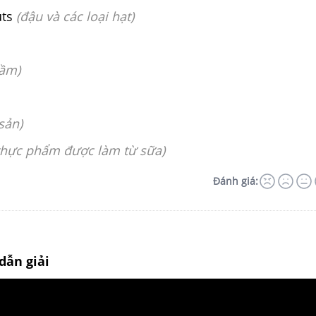
uts
(đậu và các loại hạt)
cầm)
sản)
thực phẩm được làm từ sữa)
Đánh giá:
dẫn giải