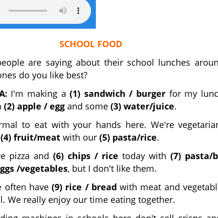
SCHOOL FOOD
people are saying about their school lunches arou
nes do you like best?
A:
I'm making a
(1) sandwich / burger
for my lunc
n
(2) apple / egg
and some
(3) water/juice
.
rmal to eat with your hands here. We're vegetaria
y
(4) fruit/meat
with our
(5) pasta/rice
.
e pizza and
(6) chips / rice
today with
(7) pasta/
eggs /vegetables
, but I don't like them.
 often have
(9) rice / bread
with meat and vegetabl
l. We really enjoy our time eating together.