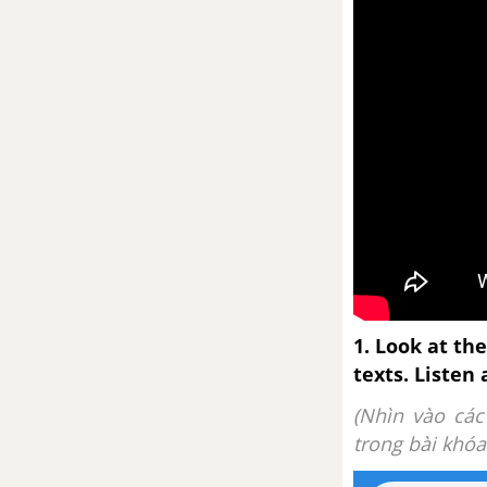
Culture – Unit 6 – Tiếng Anh 6
Puzzles and Games – Unit 6 –
Tiếng Anh 6
Progress review 3
Progress review 3 – Tiếng Anh 6
Unit 7: Growing up
Tiếng Anh 6 Friends Plus Unit 7
1.
Look at th
Từ vựng
texts. Listen
(Nhìn vào cá
Luyện tập từ vựng
trong bài khóa.
Vocabulary – Unit 7 – Tiếng Anh