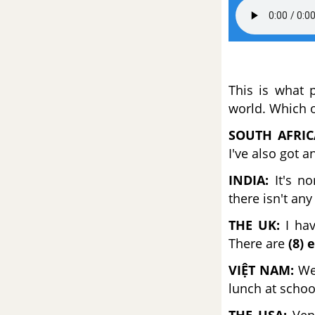
6
Reading – Unit 7 – Tiếng Anh 6
Language focus – Unit 7 – Tiếng
This is what 
Anh 6
world. Which o
Language Focus (Past simple:
SOUTH AFRIC
question) – Unit 7 – Tiếng Anh 6
I've also got a
INDIA:
It's no
Vocabulary and Listening – Unit
there isn't an
7 – Tiếng Anh 6
THE UK:
I hav
Speaking – Unit 7 – Tiếng Anh 6
There are
(8) 
VIỆT NAM:
We
Writing – Unit 7 – Tiếng Anh 6
lunch at schoo
CLIL – Unit 7 – Tiếng Anh 6