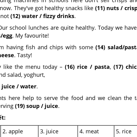
ing machines in schools here don't sell crisps a
now. They've got healthy snacks like
(11) nuts / cris
, not
(12) water / fizzy drinks
.
ur school lunches are quite healthy. Today we hav
s/egg
. My favourite!
m having fish and chips with some
(14) salad/past
cheese
. Tasty!
ly like the menu today –
(16) rice / pasta
,
(17) chi
nd salad, yoghurt,
) juice / water
.
ts here help to serve the food and we clean the t
erving
(19) soup / juice
.
ết:
2. apple
3. juice
4. meat
5. rice