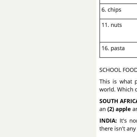
6. chips
Vocabulary and listening – Unit
8 – Tiếng Anh 6
11. nuts
Language focus: First
conditional, Complex sentences
– Unit 8 – Tiếng Anh 6
16. pasta
Speaking – Unit 8 – Tiếng Anh 6
SCHOOL FOO
Writing – Unit 8 – Tiếng Anh 6
This is what 
world. Which o
Culture– Unit 8 – Tiếng Anh 6
SOUTH AFRIC
an
(2) apple
a
Puzzles and game – Unit 8 –
Tiếng Anh 6
INDIA:
It's no
there isn't an
Progress review 4