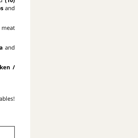
nd
(10)
ps
and
e meat
a
and
cken /
ables!