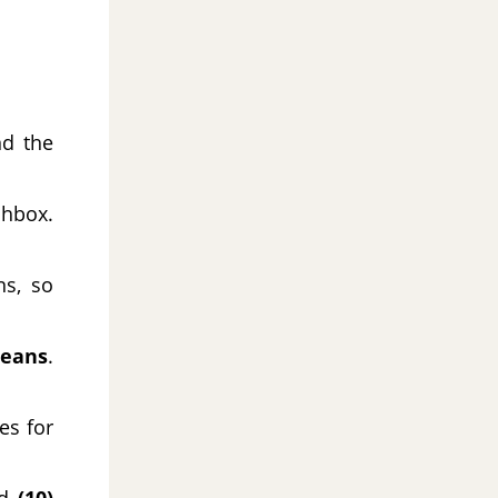
nd the
hbox.
ns, so
beans
.
es for