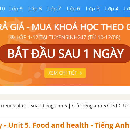
10
Lớp 9
Lớp 8
Lớp 7
Lớp 6
Lớp 5
Lớp 4
Lớ
RẢ GIÁ - MUA KHOÁ HỌC THEO
🎯 LỚP 1-12 TẠI TUYENSINH247 (TỪ 10-12/08)
BẮT ĐẦU SAU 1 NGÀY
XEM CHI TIẾT
Friends plus | Soạn tiếng anh 6 | Giải tiếng anh 6 CTST
Uni
 - Unit 5. Food and health - Tiếng Anh 