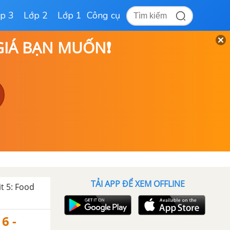
p 3
Lớp 2
Lớp 1
Công cụ
 GIÁ BẠN MUỐN❗
TẢI APP ĐỂ XEM OFFLINE
t 5: Food
6 -