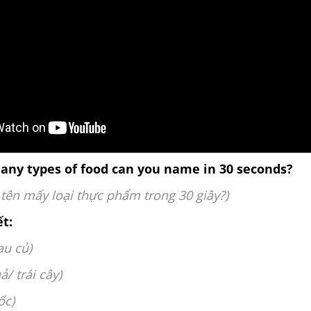
any types of food can you name in 30 seconds?
 tên mấy loại thực phẩm trong 30 giây?)
ết:
au củ)
ả/ trái cây)
ốc)