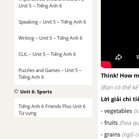
Unit 5 – Tiếng Anh 6
Speaking – Unit 5 – Tiếng Anh 6
Writing – Unit 5 – Tiếng Anh 6
CLIL – Unit 5 – Tiếng Anh 6
Puzzles and Games – Unit 5 –
Think! How m
Tiếng Anh 6
(Bạn có thể kể
Unit 6: Sports
Lời giải chi ti
Tiếng Anh 6 Friends Plus Unit 6
- vegetables
(r
Từ vựng
- fruits
(hoa qu
Luyện tập từ vựng
- grains
(ngũ c