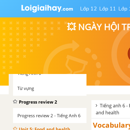
continuous and present simple -
Unit 4 - Tiếng Anh 6
Lớp 12
Lớp 11
Lớp 
Speaking - Unit 4 - Tiếng Anh 6
💥 NGÀY HỘI T
Writing - Unit 4 - Tiếng Anh 6
Culture - Unit 4 - Tiếng Anh 6
Puzzles and games - Unit 4 -
Tiếng Anh 6
Từ vựng
Progress review 2
Tiếng anh 6 - 
and health
Progress review 2 - Tiếng Anh 6
Vocabulary
Unit 5: Food and health