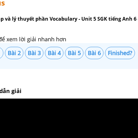
us
p và lý thuyết phần Vocabulary - Unit 5 SGK tiếng Anh 6 
để xem lời giải nhanh hơn
1
Bài 2
Bài 3
Bài 4
Bài 5
Bài 6
Finished?
dẫn giải