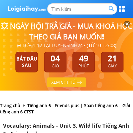
💥 NGÀY HỘI TRẢ GIÁ - MUA KHOÁ HỌC
THEO GIÁ BẠN MUỐN❗
🎯 LỚP 1-12 TẠI TUYENSINH247 (TỪ 10-12/08)
04
49
20
BẮT ĐẦU
SAU
GIỜ
PHÚT
GIÂY
XEM CHI TIẾT
Trang chủ
Tiếng anh 6 - Friends plus | Soạn tiếng anh 6 | Giải
tiếng anh 6 CTST
Vocaulary: Animals - Unit 3. Wild life Tiếng Anh