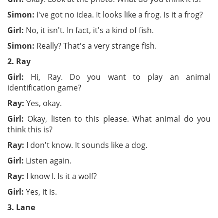
Simon:
I've got no idea. It looks like a frog. Is it a frog?
Girl:
No, it isn't. In fact, it's a kind of fish.
Simon:
Really? That's a very strange fish.
2. Ray
Girl:
Hi, Ray. Do you want to play an animal
identification game?
Ray:
Yes, okay.
Girl:
Okay, listen to this please. What animal do you
think this is?
Ray:
I don't know. It sounds like a dog.
Girl:
Listen again.
Ray:
I know I. Is it a wolf?
Girl:
Yes, it is.
3. Lane