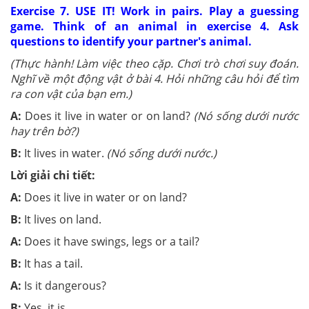
Exercise 7. USE IT! Work in pairs. Play a guessing
game. Think of an animal in exercise 4. Ask
questions to identify your partner's animal.
(Thực hành! Làm việc theo cặp. Chơi trò chơi suy đoán.
Nghĩ về một động vật ở bài 4. Hỏi những câu hỏi để tìm
ra con vật của bạn em.)
A:
Does it live in water or on land?
(Nó sống dưới nước
hay trên bờ?)
B:
It lives in water.
(Nó sống dưới nước.)
Lời giải chi tiết:
A:
Does it live in water or on land?
B:
It lives on land.
A:
Does it have swings, legs or a tail?
B:
It has a tail.
A:
Is it dangerous?
B:
Yes, it is.