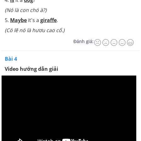
4.
Is
it a
dog
?
(Nó là con chó à?)
5.
Maybe
it's a
giraffe
.
(Có lẽ nó là hươu cao cổ.)
Đánh giá:
Bài 4
Video hướng dẫn giải