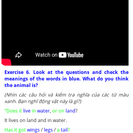
Exercise 6. Look at the questions and check the
meanings of the words in blue. What do you think
the animal is?
(Nhìn các câu hỏi và kiểm tra nghĩa của các từ màu
xanh. Bạn nghĩ động vật này là gì?)
“Does it
live
in
water
,
or on
land
?
It lives on land and in water.
Has it got
wings
/
legs
/
a
tail
?