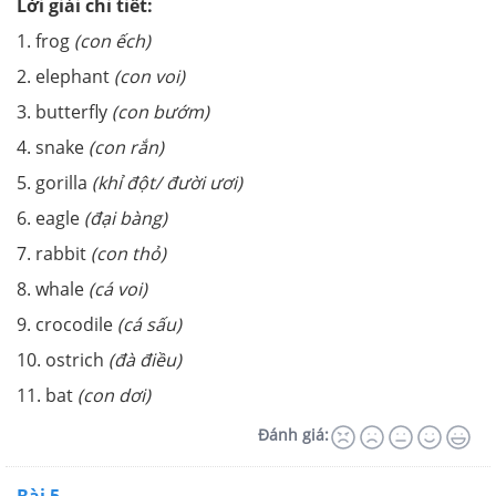
Lời giải chi tiết:
1. frog
(con ếch)
2. elephant
(con voi)
3. butterfly
(con bướm)
4. snake
(con rắn)
5. gorilla
(khỉ đột/ đười ươi)
6. eagle
(đại bàng)
7. rabbit
(con thỏ)
8. whale
(cá voi)
9. crocodile
(cá sấu)
10. ostrich
(đà điều)
11. bat
(con dơi)
Đánh giá:
Bài 5