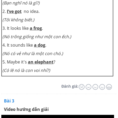
(Bạn nghĩ nó là gì?)
2.
I’ve got
no idea.
(Tôi không biết.)
3. It looks like
a frog
.
(Nó trông giống như một con ếch.)
4. It sounds like
a dog
.
(Nó có vẻ như là một con chó.)
5. Maybe it's
an elephant
?
(Có lẽ nó là con voi nhỉ?)
Đánh giá:
Bài 3
Video hướng dẫn giải