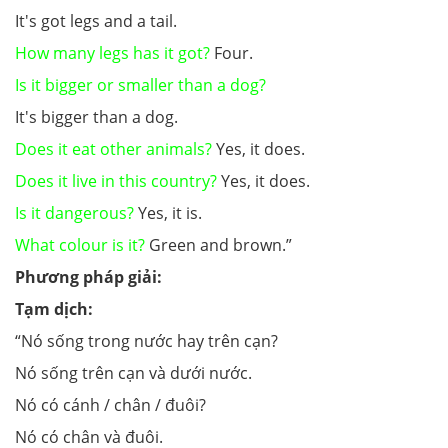
It's got legs and a tail.
How many legs has it got?
Four.
Is it bigger or smaller than a dog?
It's bigger than a dog.
Does it eat other animals?
Yes, it does.
Does it live in this country?
Yes, it does.
Is it dangerous?
Yes, it is.
What colour is it?
Green and brown.”
Phương pháp giải:
Tạm dịch:
“Nó sống trong nước hay trên cạn?
Nó sống trên cạn và dưới nước.
Nó có cánh / chân / đuôi?
Nó có chân và đuôi.