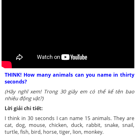
THINK! How many animals can you name in thirty
seconds?
(Hãy nghĩ xem! Trong 30 giây em có thể kể tên bao
nhiêu động vật?)
Lời giải chi tiết:
I think in 30 seconds I can name 15 animals. They are
cat, dog, mouse, chicken, duck, rabbit, snake, snail,
turtle, fish, bird, horse, tiger, lion, monkey.