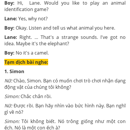
Boy:
Hi, Lane. Would you like to play an animal
identification game?
Lane:
Yes, why not?
Boy:
Okay. Listen and tell us what animal you here.
Lane:
Right. … That's a strange sounds. I've got no
idea. Maybe it's the elephant?
Boy:
No it's a camel.
Tạm dịch bài nghe:
1. Simon
Nữ:
Chào, Simon. Bạn có muốn chơi trò chơi nhận dạng
động vật của chúng tôi không?
Simon:
Chắc chắn rồi.
Nữ:
Được rồi. Bạn hãy nhìn vào bức hình này. Bạn nghĩ
gì về nó?
Simon:
Tôi không biết. Nó trông giống như một con
ếch. Nó là một con ếch à?