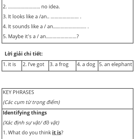
2. …………………... no idea.
3. It looks like a /an.. ………………… .
4. It sounds like a / an...…………………. .
5. Maybe it's a / an..…………………?
Lời giải chi tiết:
1. it is
2. I’ve got
3. a frog
4. a dog
5. an elephant
KEY PHRASES
(Các cụm từ trọng điểm)
Identifying things
(Xác định sự vật/ đồ vật)
1. What do you think
it is
?