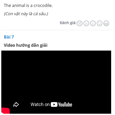
The animal is a crocodile.
(Con vật này là cá sấu.)
Đánh giá:
Bài 7
Video hướng dẫn giải