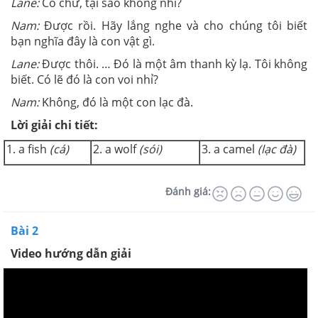
Lane:
Có chứ, tại sao không nhỉ?
Nam:
Được rồi. Hãy lắng nghe và cho chúng tôi biết
bạn nghĩa đây là con vật gì.
Lane:
Được thôi. … Đó là một âm thanh kỳ lạ. Tôi không
biết. Có lẽ đó là con voi nhỉ?
Nam:
Không, đó là một con lạc đà.
Lời giải chi tiết:
1. a fish
(cá)
2. a wolf
(sói)
3. a camel
(lạc đà)
Đánh giá:
Bài 2
Video hướng dẫn giải