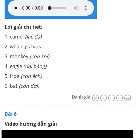
Lời giải chi tiết:
1. camel
(lạc đà)
2. whale
(cá voi)
3. monkey
(con khỉ)
4. eagle
(đại bàng)
5. frog
(con ếch)
6. bat
(con dơi)
Đánh giá:
Bài 6
Video hướng dẫn giải