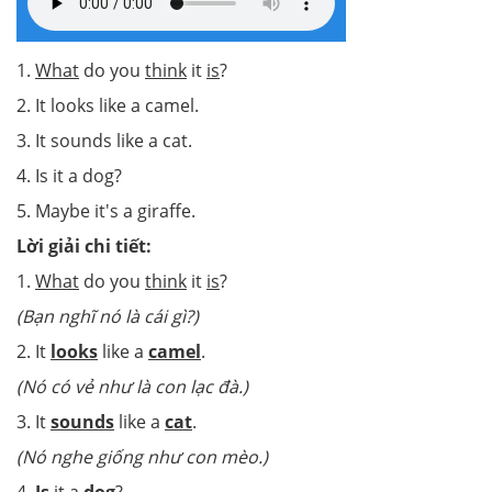
1.
What
do you
think
it
is
?
2. It looks like a camel.
3. It sounds like a cat.
4. Is it a dog?
5. Maybe it's a giraffe.
Lời giải chi tiết:
1.
What
do you
think
it
is
?
(Bạn nghĩ nó là cái gì?)
2. It
looks
like a
camel
.
(Nó có vẻ như là con lạc đà.)
3. It
sounds
like a
cat
.
(Nó nghe giống như con mèo.)