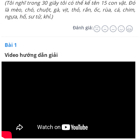
(Tôi nghĩ trong 30 giây tôi có thể kể tên 15 con vật. Đó
là mèo, chó, chuột, gà, vịt, thỏ, rắn, ốc, rùa, cá, chim,
ngựa, hổ, sư tử, khỉ.)
Đánh giá:
Bài 1
Video hướng dẫn giải