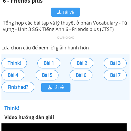
6 - Friends plus
Tải về
Tổng hợp các bài tập và lý thuyết ở phần Vocabulary - Từ
vựng - Unit 3 SGK Tiếng Anh 6 - Friends plus (CTST)
QUẢNG CÁO
Lựa chọn câu để xem lời giải nhanh hơn
Think!
Bài 1
Bài 2
Bài 3
Bài 4
Bài 5
Bài 6
Bài 7
Finished?
Tải về
Think!
Video hướng dẫn giải