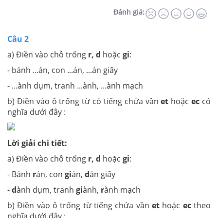
Đánh giá:
Câu 2
a) Điền vào chỗ trống
r, d
hoặc
gi
:
- bánh ...án, con ...án, ...án giấy
- ...ành dụm, tranh ...ành, ...ành mạch
b) Điền vào ô trống từ có tiếng chứa vần
et
hoặc
ec
có
nghĩa dưới đây :
Lời giải chi tiết:
a) Điền vào chỗ trống
r, d
hoặc
gi
:
- Bánh
r
án, con
gi
án,
d
án giấy
-
d
ành dụm, tranh
gi
ành,
r
ành mạch
b) Điền vào ô trống từ tiếng chứa vần
et
hoặc
ec
theo
nghĩa dưới đây :