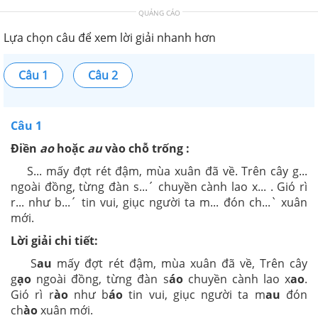
QUẢNG CÁO
Lựa chọn câu để xem lời giải nhanh hơn
Câu 1
Câu 2
Câu 1
Điền
ao
hoặc
au
vào chỗ trống :
S... mấy đợt rét đậm, mùa xuân đã về. Trên cây g...
ngoài đồng, từng đàn s...´ chuyền cành lao x... . Gió rì
r... như b...´ tin vui, giục người ta m... đón ch...` xuân
mới.
Lời giải chi tiết:
S
au
mấy đợt rét đậm, mùa xuân đã về, Trên cây
g
ạo
ngoài đồng, từng đàn s
áo
chuyền cành lao x
ao
.
Gió rì r
ào
như b
áo
tin vui, giục người ta m
au
đón
ch
ào
xuân mới.