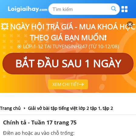
💥 NGÀY HỘI TRẢ GIÁ - MUA KHOÁ HỌC
THEO GIÁ BẠN MUỐN❗
🎯 LỚP 1-12 TẠI TUYENSINH247 (TỪ 10-12/08)
BẮT ĐẦU SAU 1 NGÀY
XEM CHI TIẾT
Trang chủ
Giải vở bài tập tiếng việt lớp 2 tập 1, tập 2
Chính tả - Tuần 17 trang 75
Điền ao hoặc au vào chỗ trống: