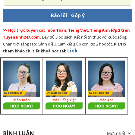
Báo lỗi - Góp ý
>> Học trực tuyến các môn Toán, Tiếng Việt, Tiếng Anh lớp 2 trên
Tuyensinh247.com.
Đầy đủ 3 bộ sách: Kết nối tri thức với cuộc sống;
Chân trời sáng tạo; Cánh diều. Cam kết giúp con lớp 2 học tốt.
PH/HS
Link
tham khảo chi tiết khoá học tại:
BÌNH LUẬN