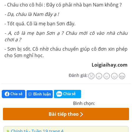
- Cháu cho cô hỏi : Đây có phải nhà bạn Nam không ?
-
Dạ, cháu là Nam đây ạ !
- Tốt quá. Cô là mẹ bạn Sơn đây.
-
A, cô là mẹ bạn Sơn ạ ? Cháu mời cô vào nhà cháu
chơi ạ ?
- Sơn bị sốt. Cô nhờ cháu chuyển giúp cô đơn xin phép
cho Sơn nghỉ học.
Loigiaihay.com
Đánh giá:
Chia sẻ
Chia sẻ
Bình luận
Bình chọn:
Bài tiếp theo
Chính tả - Tuần 19 trang 4