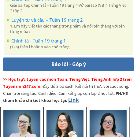
Giải bài tập Chính tả - Tuần 19 trang 4 Vở bài tập (VBT) Tiếng Việt
2 tập 2
Luyện từ và câu – Tuần 19 trang 2
1. Em hãy viết tên các tháng trong năm và nối tên tháng với tên
từng mùa :
Chính tả - Tuần 19 trang 1
(1) a) Điền l hoặc n vào chỗ trống :
Báo lỗi - Góp ý
>> Học trực tuyến các môn Toán, Tiếng Việt, Tiếng Anh lớp 2 trên
Tuyensinh247.com.
Đầy đủ 3 bộ sách: Kết nối tri thức với cuộc sống;
Chân trời sáng tạo; Cánh diều. Cam kết giúp con lớp 2 học tốt.
PH/HS
Link
tham khảo chi tiết khoá học tại: