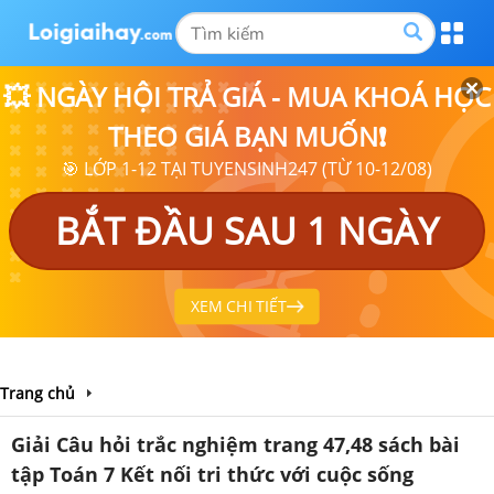
💥 NGÀY HỘI TRẢ GIÁ - MUA KHOÁ HỌC
THEO GIÁ BẠN MUỐN❗
🎯 LỚP 1-12 TẠI TUYENSINH247 (TỪ 10-12/08)
BẮT ĐẦU SAU 1 NGÀY
XEM CHI TIẾT
Trang chủ
Giải Câu hỏi trắc nghiệm trang 47,48 sách bài
tập Toán 7 Kết nối tri thức với cuộc sống