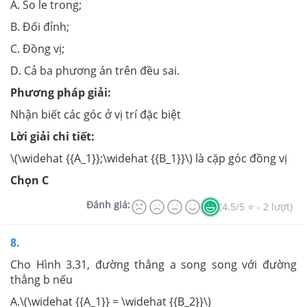
A. So le trong;
B. Đối đỉnh;
C. Đồng vị;
D. Cả ba phương án trên đều sai.
Phương pháp giải:
Nhận biết các góc ở vị trí đặc biệt
Lời giải chi tiết:
\(\widehat {{A_1}};\widehat {{B_1}}\) là cặp góc đồng vị
Chọn C
Đánh giá:
(4.5/5 ⭐ - 2 lượt)
8.
Cho Hình 3.31, đường thẳng a song song với đường
thẳng b nếu
A.\(\widehat {{A_1}} = \widehat {{B_2}}\)