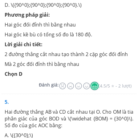
D. \({90^0};{90^0};{90^0};{90^0}.\)
Phương pháp giải:
Hai góc đối đỉnh thì bằng nhau
Hai góc kề bù có tổng số đo là 180 độ.
Lời giải chi tiết:
2 đường thẳng cắt nhau tạo thành 2 cặp góc đối đỉnh
Mà 2 góc đối đỉnh thì bằng nhau
Chọn D
Đánh giá:
(4.5/5 ⭐ - 2 lượt)
5.
Hai đường thẳng AB và CD cắt nhau tại O. Cho OM là tia
phân giác của góc BOD và \(\widehat {BOM} = {30^0}\).
Số đo của góc AOC bằng:
A. \({30^0};\)