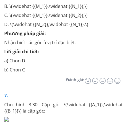
B. \(\widehat {{M_1}},\widehat {{N_1}};\)
C. \(\widehat {{M_1}},\widehat {{N_2}};\)
D. \(\widehat {{M_2}},\widehat {{N_1}}.\)
Phương pháp giải:
Nhận biết các góc ở vị trí đặc biệt.
Lời giải chi tiết:
a) Chọn D
b) Chọn C
Đánh giá:
7.
Cho hình 3.30. Cặp góc \(\widehat {{A_1}};\widehat
{{B_1}}\) là cặp góc: