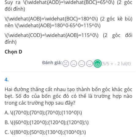
Suy ra \(\widehat{AOD}=\widehat{BOC}=65^0\) (2 góc
đối đỉnh)
\(\widehat{AOB}+\widehat{BOC}=180^0\) (2 góc kề bù)
nên \(\widehat{AOB}=180^0-65^0=115^0\)
\(\widehat{COD}=\widehat{AOB}=115^0\) (2 góc đối
đỉnh)
Chọn D
Đánh giá:
(5/5 ⭐ - 2 lượt)
4.
Hai đường thẳng cắt nhau tạo thành bốn góc khác góc
bẹt. Số đo của bốn góc đó có thể là trường hợp nào
trong các trường hợp sau đây?
A. \({70^0};{70^0};{70^0};{110^0}\)
B. \({60^0};{120^0};{120^0};{120^0};\)
C. \({80^0};{50^0};{130^0};{100^0};\)