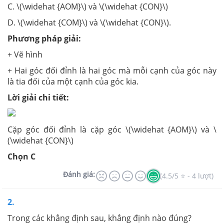
C. \(\widehat {AOM}\) và \(\widehat {CON}\)
D. \(\widehat {COM}\) và \(\widehat {CON}\).
Phương pháp giải:
+ Vẽ hình
+ Hai góc đối đỉnh là hai góc mà mỗi cạnh của góc này
là tia đối của một cạnh của góc kia.
Lời giải chi tiết:
Cặp góc đối đỉnh là cặp góc \(\widehat {AOM}\) và \
(\widehat {CON}\)
Chọn C
Đánh giá:
(4.5/5 ⭐ - 4 lượt)
2.
Trong các khẳng định sau, khẳng định nào đúng?