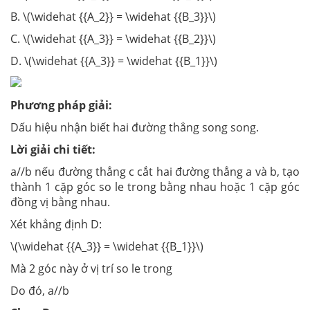
B. \(\widehat {{A_2}} = \widehat {{B_3}}\)
C. \(\widehat {{A_3}} = \widehat {{B_2}}\)
D. \(\widehat {{A_3}} = \widehat {{B_1}}\)
Phương pháp giải:
Dấu hiệu nhận biết hai đường thẳng song song.
Lời giải chi tiết:
a//b nếu đường thẳng c cắt hai đường thẳng a và b, tạo
thành 1 cặp góc so le trong bằng nhau hoặc 1 cặp góc
đồng vị bằng nhau.
Xét khẳng định D:
\(\widehat {{A_3}} = \widehat {{B_1}}\)
Mà 2 góc này ở vị trí so le trong
Do đó, a//b