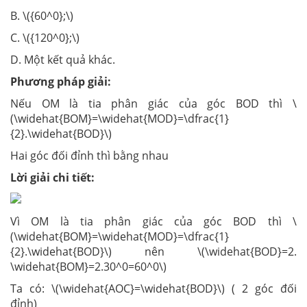
B. \({60^0};\)
C. \({120^0};\)
D. Một kết quả khác.
Phương pháp giải:
Nếu OM là tia phân giác của góc BOD thì \
(\widehat{BOM}=\widehat{MOD}=\dfrac{1}
{2}.\widehat{BOD}\)
Hai góc đối đỉnh thì bằng nhau
Lời giải chi tiết:
Vì OM là tia phân giác của góc BOD thì \
(\widehat{BOM}=\widehat{MOD}=\dfrac{1}
{2}.\widehat{BOD}\) nên \(\widehat{BOD}=2.
\widehat{BOM}=2.30^0=60^0\)
Ta có: \(\widehat{AOC}=\widehat{BOD}\) ( 2 góc đối
đỉnh)