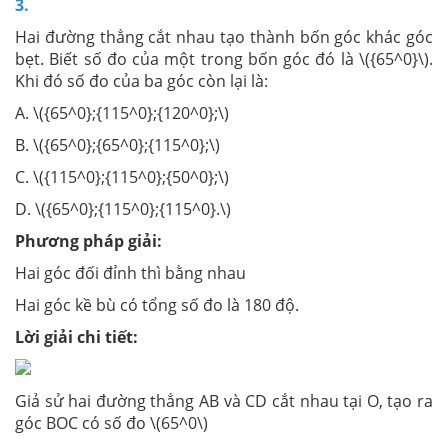
3.
Hai đường thẳng cắt nhau tạo thành bốn góc khác góc
bẹt. Biết số đo của một trong bốn góc đó là \({65^0}\).
Khi đó số đo của ba góc còn lại là:
A. \({65^0};{115^0};{120^0};\)
B. \({65^0};{65^0};{115^0};\)
C. \({115^0};{115^0};{50^0};\)
D. \({65^0};{115^0};{115^0}.\)
Phương pháp giải:
Hai góc đối đỉnh thì bằng nhau
Hai góc kề bù có tổng số đo là 180 độ.
Lời giải chi tiết:
Giả sử hai đường thẳng AB và CD cắt nhau tại O, tạo ra
góc BOC có số đo \(65^0\)