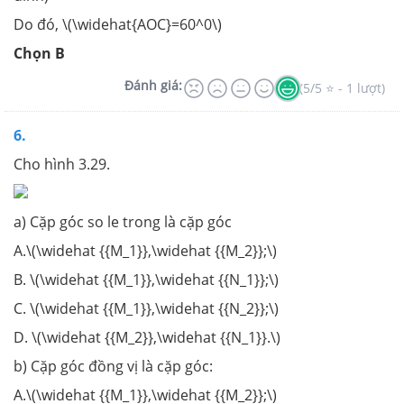
Do đó, \(\widehat{AOC}=60^0\)
Chọn B
Đánh giá:
(5/5 ⭐ - 1 lượt)
6.
Cho hình 3.29.
a) Cặp góc so le trong là cặp góc
A.\(\widehat {{M_1}},\widehat {{M_2}};\)
B. \(\widehat {{M_1}},\widehat {{N_1}};\)
C. \(\widehat {{M_1}},\widehat {{N_2}};\)
D. \(\widehat {{M_2}},\widehat {{N_1}}.\)
b) Cặp góc đồng vị là cặp góc:
A.\(\widehat {{M_1}},\widehat {{M_2}};\)