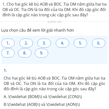
1. Cho hai góc kề bù AOB và BOC. Tia OM nằm giữa hai tia
OB và OC. Tia ON là tia đối của tia OM. Khi đó cặp góc đối
đỉnh là cặp góc nào trong các cặp góc sau đây?
QUẢNG CÁO
Lựa chọn câu để xem lời giải nhanh hơn
1.
2.
3.
4.
5.
6.
7.
8.
9.
1.
Cho hai góc kề bù AOB và BOC. Tia OM nằm giữa hai tia
OB và OC. Tia ON là tia đối của tia OM. Khi đó cặp góc
đối đỉnh là cặp góc nào trong các cặp góc sau đây?
A. \(\widehat {BOM}\) và \(\widehat {CON}\)
B.\(\widehat {AOB}\) và \(\widehat {AON}\)