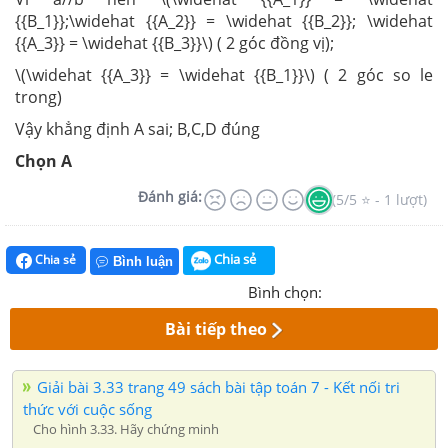
{{B_1}};\widehat {{A_2}} = \widehat {{B_2}}; \widehat
{{A_3}} = \widehat {{B_3}}\) ( 2 góc đồng vị);
\(\widehat {{A_3}} = \widehat {{B_1}}\) ( 2 góc so le
trong)
Vậy khẳng định A sai; B,C,D đúng
Chọn A
Đánh giá:
(5/5 ⭐ - 1 lượt)
Chia sẻ
Chia sẻ
Bình luận
Bình chọn:
Bài tiếp theo
Giải bài 3.33 trang 49 sách bài tập toán 7 - Kết nối tri
thức với cuộc sống
Cho hình 3.33. Hãy chứng minh