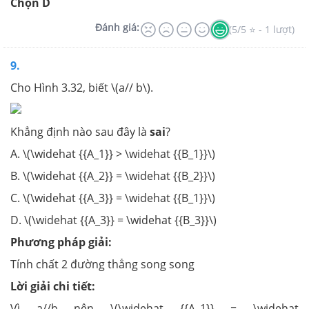
Chọn D
Đánh giá:
(5/5 ⭐ - 1 lượt)
9.
Cho Hình 3.32, biết \(a// b\).
Khẳng định nào sau đây là
sai
?
A. \(\widehat {{A_1}} > \widehat {{B_1}}\)
B. \(\widehat {{A_2}} = \widehat {{B_2}}\)
C. \(\widehat {{A_3}} = \widehat {{B_1}}\)
D. \(\widehat {{A_3}} = \widehat {{B_3}}\)
Phương pháp giải:
Tính chất 2 đường thẳng song song
Lời giải chi tiết:
Vì a//b nên \(\widehat {{A_1}} = \widehat