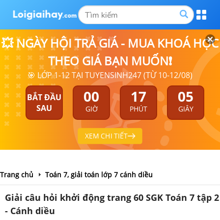
💥 NGÀY HỘI TRẢ GIÁ - MUA KHOÁ HỌC
THEO GIÁ BẠN MUỐN❗
🎯 LỚP 1-12 TẠI TUYENSINH247 (TỪ 10-12/08)
00
17
04
BẮT ĐẦU
SAU
GIỜ
PHÚT
GIÂY
XEM CHI TIẾT
Trang chủ
Toán 7, giải toán lớp 7 cánh diều
Giải câu hỏi khởi động trang 60 SGK Toán 7 tập 2
- Cánh diều