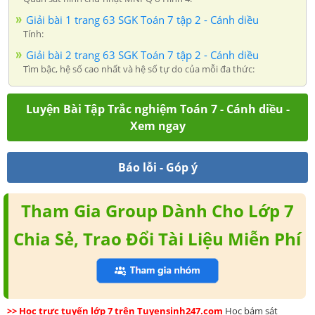
Giải bài 1 trang 63 SGK Toán 7 tập 2 - Cánh diều
Tính:
Giải bài 2 trang 63 SGK Toán 7 tập 2 - Cánh diều
Tìm bậc, hệ số cao nhất và hệ số tự do của mỗi đa thức:
Luyện Bài Tập Trắc nghiệm Toán 7 - Cánh diều -
Xem ngay
Báo lỗi - Góp ý
Tham Gia Group Dành Cho Lớp 7
Chia Sẻ, Trao Đổi Tài Liệu Miễn Phí
>> Học trực tuyến lớp 7 trên Tuyensinh247.com
Học bám sát