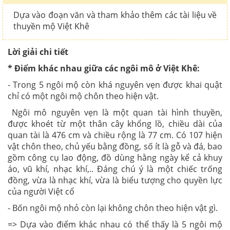
Dựa vào đoạn văn và tham khảo thêm các tài liệu về
thuyền mộ Việt Khê
Lời giải chi tiết
* Điểm khác nhau giữa các ngôi mô ở Việt Khê:
- Trong 5 ngôi mộ còn khá nguyên vẹn được khai quật
chỉ có một ngôi mộ chôn theo hiện vật.
Ngôi mô nguyên vẹn là một quan tài hình thuyền,
được khoét từ một thân cây khổng lồ, chiều dài của
quan tài là 476 cm và chiều rộng là 77 cm. Có 107 hiện
vật chôn theo, chủ yếu bằng đồng, số ít là gỗ và đá, bao
gồm công cụ lao động, đồ dùng hằng ngày kể cả khuy
áo, vũ khí, nhạc khí,.. Đáng chú ý là một chiếc trống
đồng, vừa là nhạc khí, vừa là biểu tượng cho quyền lực
của người Việt cổ
- Bốn ngôi mộ nhỏ còn lại không chôn theo hiện vật gì.
=> Dựa vào điểm khác nhau có thể thấy là 5 ngôi mộ