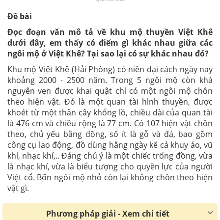
Đề bài
Đọc đoạn văn mô tả về khu mộ thuyền Việt Khê
dưới đây, em thấy có điểm gì khác nhau giữa các
ngôi mộ ở Việt Khê? Tại sao lại có sự khác nhau đó?
Khu mộ Việt Khê (Hải Phòng) có niên đại cách ngày nay
khoảng 2000 - 2500 năm. Trong 5 ngôi mộ còn khá
nguyên vẹn được khai quật chỉ có một ngôi mộ chôn
theo hiện vật. Đó là một quan tài hình thuyền, được
khoét từ một thân cây khổng lồ, chiều dài của quan tài
là 476 cm và chiều rộng là 77 cm. Có 107 hiện vật chôn
theo, chủ yếu bằng đồng, số ít là gỗ và đá, bao gồm
công cụ lao động, đồ dùng hằng ngày kể cả khuy áo, vũ
khí, nhạc khí,.. Đáng chú ý là một chiếc trống đồng, vừa
là nhạc khí, vừa là biểu tượng cho quyền lực của người
Việt cổ. Bốn ngôi mộ nhỏ còn lại không chôn theo hiện
vật gì.
Phương pháp giải - Xem chi tiết