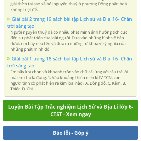
giải thích tại sao xã hội nguyên thuỷ ở phương Đông phân hoá
không triệt để.
Giải bài 2 trang 19 sách bài tập Lịch sử và Địa lí 6- Chân
trời sáng tạo
Người nguyên thuỷ đã có nhiều phát minh ảnh hưởng tích cực
đến sự phát triển của loài người. Dựa vào những hình vẽ bên
dưới, em hãy nêu tên và đưa ra những từ khoá về ý nghĩa của
những phát minh đó.
Giải bài 1 trang 18 sách bài tập Lịch sử và Địa lí 6- Chân
trời sáng tạo
Em hãy lựa chọn và khoanh tròn vào chữ cái ứng với câu trả lời
mà em cho là đúng. 1. Vào khoảng thiên niên kỉ IV TCN, con
người tình cờ phát hiện ra kim loại nào? A. Đồng đỏ. C. Kẽm. B.
Thiếc. D. Chì.
Luyện Bài Tập Trắc nghiệm Lịch Sử và Địa Lí lớp 6-
CTST - Xem ngay
Báo lỗi - Góp ý